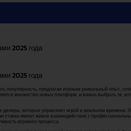
ми 2025 года
ми 2025 года
ь популярность, предлагая игрокам уникальный опыт, соч
вляется множество новых платформ, и важно выбрать те, к
е дилеры, которые управляют игрой в реальном времени. Э
ая ставка имеют живое взаимодействие с профессиональны
ливость игрового процесса.