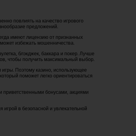
енно повлиять на качество игрового
азнообразие предложений.
сегда имеют лицензию от признанных
поможет избежать мошенничества.
улетка, блэкджек, баккара и покер. Лучше
ов, чтобы получить максимальный выбор.
и игры. Поэтому казино, использующее
 который поможет легко ориентироваться
и приветственными бонусами, акциями
 игрой в безопасной и увлекательной