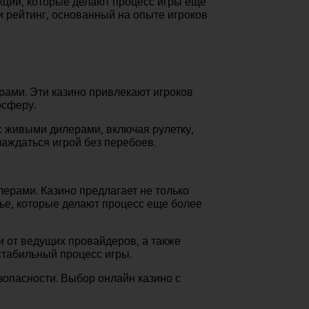
нкции, которые делают процесс игры еще
 рейтинг, основанный на опыте игроков
ами. Эти казино привлекают игроков
осферу.
 с живыми дилерами, включая рулетку,
лаждаться игрой без перебоев.
лерами. Казино предлагает не только
ье, которые делают процесс еще более
 от ведущих провайдеров, а также
стабильный процесс игры.
зопасности. Выбор онлайн казино с