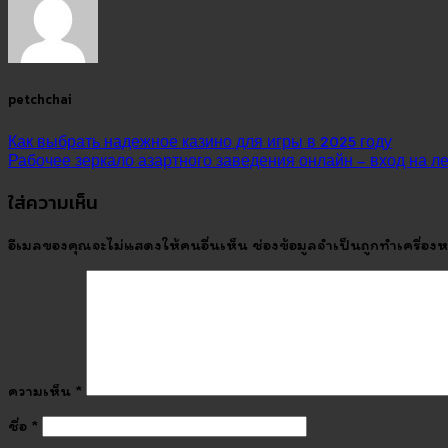
petchchai
Как выбрать надежное казино для игры в 2025 году
Рабочее зеркало азартного заведения онлайн – вход на ле
ใส่ความเห็น
อีเมลของคุณจะไม่แสดงให้คนอื่นเห็น
ช่องข้อมูลจำเป็นถูกทำเครื่อ
ความเห็น
*
ชื่อ
*