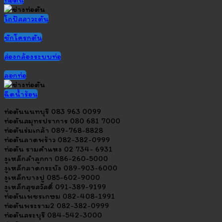
โถปัสสาวะตัน
ชักโครกตัน
ส่องกล้องระบบท่อ
ลอกท่อ
ฉีดน้ำร้อน
ท่อตันนนทบุรี 083 963 0099
ท่อตันสมุทรปราการ 080 681 7000
ท่อตันร่มเกล้า 089-768-8828
ท่อตันลาดพร้าว 082-382-0999
ท่อตัน รามคำแหง 02 734- 6931
งูเหล็กลำลูกกา 086-260-5000
งูเหล็กลาดกระบัง 089-903-6000
งูเหล็กบางปู 085-602-9000
งูเหล็กสุขสวัสดิ์ 091-389-9199
ท่อตันเพชรเกษม 082-408-1991
ท่อตันพระราม2 082-382-0999
ท่อตันสระบุรี 084-542-3000