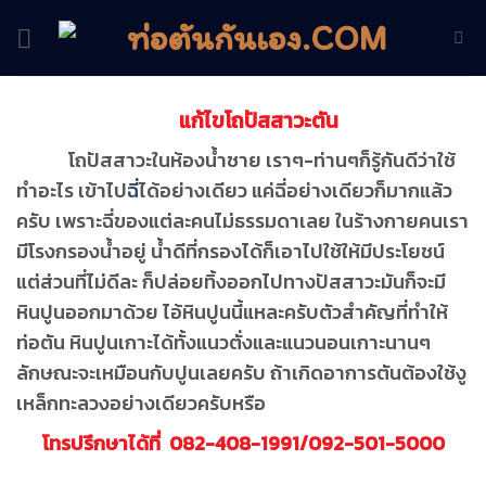
Skip
to
content
แก้ไขโถปัสสาวะตัน
โถปัสสาวะในห้องน้ำชาย เราๆ-ท่านๆก็รู้กันดีว่าใช้
ทำอะไร เข้าไป
ฉี่
ได้อย่างเดียว แค่ฉี่อย่างเดียวก็มากแล้ว
ครับ เพราะฉี่ของแต่ละคนไม่ธรรมดาเลย ในร้างกายคนเรา
มีโรงกรองน้ำอยู่ น้ำดีที่กรองได้ก็เอาไปใช้ให้มีประโยชน์
แต่ส่วนที่ไม่ดีละ ก็ปล่อยทิ้งออกไปทางปัสสาวะมันก็จะมี
หินปูนออกมาด้วย ไอ้หินปูนนี้แหละครับตัวสำคัญที่ทำให้
ท่อตัน หินปูนเกาะได้ทั้งแนวตั่งและแนวนอนเกาะนานๆ
ลักษณะจะเหมือนกับปูนเลยครับ ถ้าเกิดอาการตันต้องใช้งู
เหล็กทะลวงอย่างเดียวครับหรือ
โทรปรึกษาได้ที่ 082-408-1991/092-501-5000