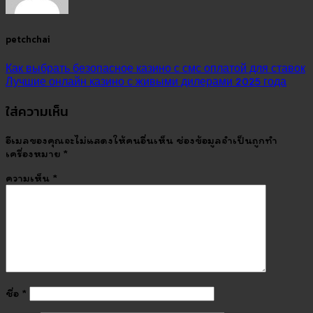
petchchai
Как выбрать безопасное казино с смс оплатой для ставок
Лучшие онлайн казино с живыми дилерами 2025 года
ใส่ความเห็น
อีเมลของคุณจะไม่แสดงให้คนอื่นเห็น
ช่องข้อมูลจำเป็นถูกทำ
เครื่องหมาย
*
ความเห็น
*
ชื่อ
*