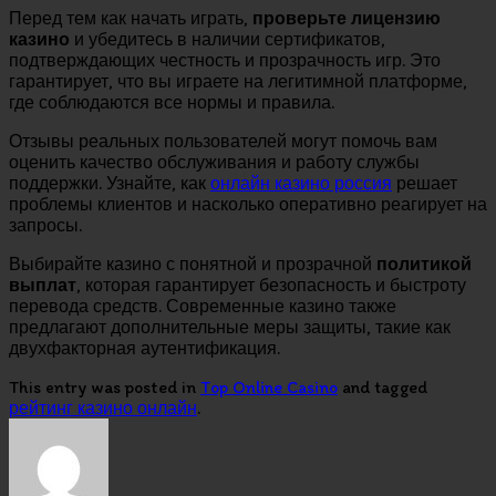
Перед тем как начать играть,
проверьте лицензию
казино
и убедитесь в наличии сертификатов,
подтверждающих честность и прозрачность игр. Это
гарантирует, что вы играете на легитимной платформе,
где соблюдаются все нормы и правила.
Отзывы реальных пользователей могут помочь вам
оценить качество обслуживания и работу службы
поддержки. Узнайте, как
онлайн казино россия
решает
проблемы клиентов и насколько оперативно реагирует на
запросы.
Выбирайте казино с понятной и прозрачной
политикой
выплат
, которая гарантирует безопасность и быстроту
перевода средств. Современные казино также
предлагают дополнительные меры защиты, такие как
двухфакторная аутентификация.
This entry was posted in
Top Online Casino
and tagged
рейтинг казино онлайн
.