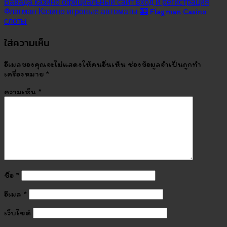
Вавада казино официальный сайт вход и регистрация
Флагман Казино игровые автоматы 🎰 Flagman Casino
слоты
ใส่ความเห็น
อีเมลของคุณจะไม่แสดงให้คนอื่นเห็น
ช่องข้อมูลจำเป็นถูกทำ
เครื่องหมาย
*
ความเห็น
*
ชื่อ
*
อีเมล
*
เว็บไซต์