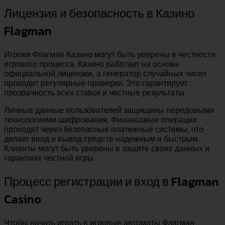
Лицензия и безопасность в Казино
Flagman
Игроки Флагман Казино могут быть уверены в честности
игрового процесса. Казино работает на основе
официальной лицензии, а генератор случайных чисел
проходит регулярные проверки. Это гарантирует
прозрачность всех ставок и честные результаты.
Личные данные пользователей защищены передовыми
технологиями шифрования. Финансовые операции
проходят через безопасные платежные системы, что
делает ввод и вывод средств надежным и быстрым.
Клиенты могут быть уверены в защите своих данных и
гарантиях честной игры.
Процесс регистрации и вход в Flagman
Casino
Чтобы начать играть в игровые автоматы Флагман