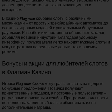
многое другое. Каждая игра отличается высоким RTP, что
делает процесс не только захватывающим, но и
выгодным.
В Казино Flagman собраны слоты с различными
механиками – от простых трехбарабанных автоматов до
сложных игровых моделей с уникальными бонусными
раундами. Разработчики постоянно обновляют каталог,
добавляя новинки индустрии. Благодаря удобному
интерфейсу, пользователи легко находят нужные слоты и
могут играть как на реальные деньги, так и в демо-
режиме.
Бонусы и акции для любителей слотов
в Флагман Казино
Игроки Flagman Casino могут рассчитывать на щедрые
бонусные предложения. Новички получают
приветственные подарки, а постоянные пользователи –
регулярные фриспины и кешбэк. Программа лояльности
позволяет накапливать баллы и обменивать их на
дополнительные награды.