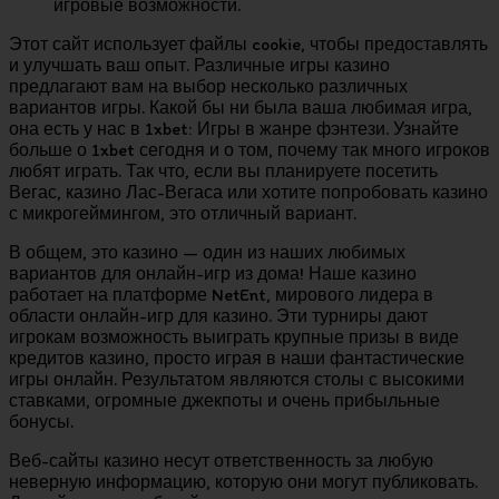
игровые возможности.
Этот сайт использует файлы cookie, чтобы предоставлять
и улучшать ваш опыт. Различные игры казино
предлагают вам на выбор несколько различных
вариантов игры. Какой бы ни была ваша любимая игра,
она есть у нас в 1xbet: Игры в жанре фэнтези. Узнайте
больше о 1xbet сегодня и о том, почему так много игроков
любят играть. Так что, если вы планируете посетить
Вегас, казино Лас-Вегаса или хотите попробовать казино
с микрогеймингом, это отличный вариант.
В общем, это казино — один из наших любимых
вариантов для онлайн-игр из дома! Наше казино
работает на платформе NetEnt, мирового лидера в
области онлайн-игр для казино. Эти турниры дают
игрокам возможность выиграть крупные призы в виде
кредитов казино, просто играя в наши фантастические
игры онлайн. Результатом являются столы с высокими
ставками, огромные джекпоты и очень прибыльные
бонусы.
Веб-сайты казино несут ответственность за любую
неверную информацию, которую они могут публиковать.