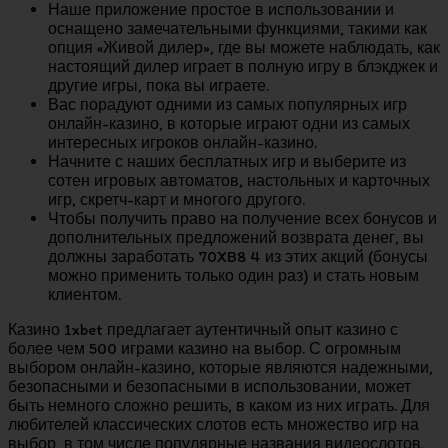
Наше приложение простое в использовании и
оснащено замечательными функциями, такими как
опция «Живой дилер», где вы можете наблюдать, как
настоящий дилер играет в полную игру в блэкджек и
другие игры, пока вы играете.
Вас порадуют одними из самых популярных игр
онлайн-казино, в которые играют одни из самых
интересных игроков онлайн-казино.
Начните с наших бесплатных игр и выберите из
сотен игровых автоматов, настольных и карточных
игр, скретч-карт и многого другого.
Чтобы получить право на получение всех бонусов и
дополнительных предложений возврата денег, вы
должны заработать 70XB8 4 из этих акций (бонусы
можно применить только один раз) и стать новым
клиентом.
Казино 1xbet предлагает аутентичный опыт казино с
более чем 500 играми казино на выбор. С огромным
выбором онлайн-казино, которые являются надежными,
безопасными и безопасными в использовании, может
быть немного сложно решить, в каком из них играть. Для
любителей классических слотов есть множество игр на
выбор, в том числе популярные названия видеослотов,