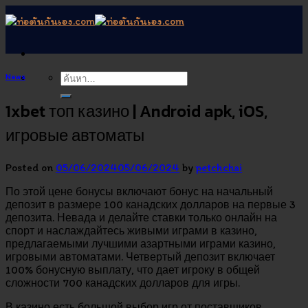
Skip
to
content
News
1xbet топ казино | Android apk, iOS,
игровые автоматы
Posted on
05/06/2024
05/06/2024
by
petchchai
По этой цене бонусы включают бонус на начальный
депозит в размере 100 канадских долларов на первые 3
депозита. Невада и делайте ставки только онлайн на
спорт и наслаждайтесь живыми играми в казино,
предлагаемыми лучшими азартными играми казино,
игровыми автоматами. Четвертый депозит включает
100% бонусную выплату, что дает игроку в общей
сложности 700 канадских долларов для игры.
В казино есть большой выбор игр от поставщиков