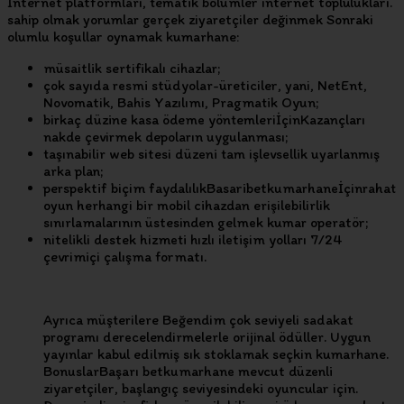
İnternet platformları, tematik bölümler internet toplulukları.
sahip olmak yorumlar gerçek ziyaretçiler değinmek Sonraki
olumlu koşullar oynamak kumarhane:
müsaitlik sertifikalı cihazlar;
çok sayıda resmi stüdyolar-üreticiler, yani, NetEnt,
Novomatik, Bahis Yazılımı, Pragmatik Oyun;
birkaç düzine kasa ödeme yöntemleriİçinKazançları
nakde çevirmek depoların uygulanması;
taşınabilir web sitesi düzeni tam işlevsellik uyarlanmış
arka plan;
perspektif biçim faydalılıkBasaribetkumarhaneİçinrahat
oyun herhangi bir mobil cihazdan erişilebilirlik
sınırlamalarının üstesinden gelmek kumar operatör;
nitelikli destek hizmeti hızlı iletişim yolları 7/24
çevrimiçi çalışma formatı.
Ayrıca müşterilere Beğendim çok seviyeli sadakat
programı derecelendirmelerle orijinal ödüller. Uygun
yayınlar kabul edilmiş sık stoklamak seçkin kumarhane.
BonuslarBaşarı betkumarhane mevcut düzenli
ziyaretçiler, başlangıç ​​seviyesindeki oyuncular için.