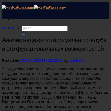
Skip
to
content
9600_wa
Анализ надежного виртуального клуба
и его функциональных возможностей
Posted on
17/02/2025
18/02/2025
by
petchchai
За года своей деятельности заслуженное во множестве
государств азартное заведение мостбет казино сумело
заслужить широкую известность среди геймеров. Оно
осуществляет деятельность на базе официального
разрешения и предоставляет обширный ассортимент
эмуляторов от ведущих производителей (НетЕнт, Аматик,
Ред Тигер, Квикспин, Ezugi, Спиноменал, Tom Horn,
Праграматик Плей и остальных). Среди пары тысяч
тайтлов предложены лайв-автоматы, карточные и