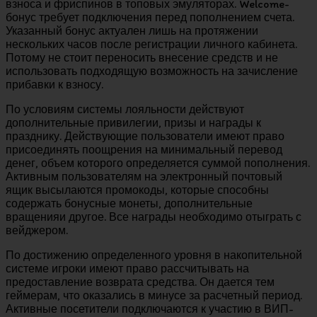
взноса и фриспинов в топовых эмуляторах. Welcome-
бонус требует подключения перед пополнением счета.
Указанный бонус актуален лишь на протяжении
нескольких часов после регистрации личного кабинета.
Потому не стоит переносить внесение средств и не
использовать подходящую возможность на зачисление
прибавки к взносу.
По условиям системы лояльности действуют
дополнительные привилегии, призы и награды к
празднику. Действующие пользователи имеют право
присоединять поощрения на минимальный перевод
денег, объем которого определяется суммой пополнения.
Активным пользователям на электронный почтовый
ящик высылаются промокоды, которые способны
содержать бонусные монеты, дополнительные
вращенияи другое. Все награды необходимо отыграть с
вейджером.
По достижению определенного уровня в накопительной
системе игроки имеют право рассчитывать на
предоставление возврата средства. Он дается тем
геймерам, что оказались в минусе за расчетный период.
Активные посетители подключаются к участию в ВИП-