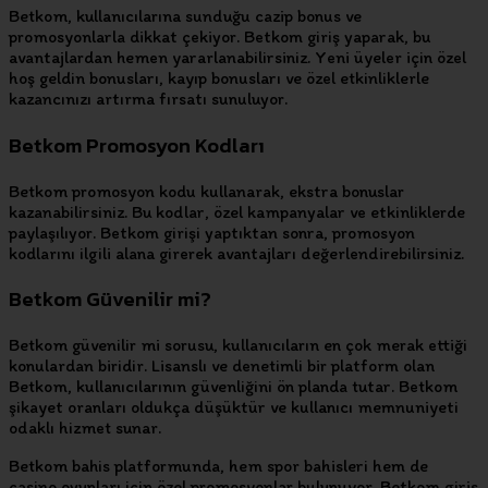
Betkom, kullanıcılarına sunduğu cazip bonus ve
promosyonlarla dikkat çekiyor. Betkom giriş yaparak, bu
avantajlardan hemen yararlanabilirsiniz. Yeni üyeler için özel
hoş geldin bonusları, kayıp bonusları ve özel etkinliklerle
kazancınızı artırma fırsatı sunuluyor.
Betkom Promosyon Kodları
Betkom promosyon kodu kullanarak, ekstra bonuslar
kazanabilirsiniz. Bu kodlar, özel kampanyalar ve etkinliklerde
paylaşılıyor. Betkom girişi yaptıktan sonra, promosyon
kodlarını ilgili alana girerek avantajları değerlendirebilirsiniz.
Betkom Güvenilir mi?
Betkom güvenilir mi sorusu, kullanıcıların en çok merak ettiği
konulardan biridir. Lisanslı ve denetimli bir platform olan
Betkom, kullanıcılarının güvenliğini ön planda tutar. Betkom
şikayet oranları oldukça düşüktür ve kullanıcı memnuniyeti
odaklı hizmet sunar.
Betkom bahis platformunda, hem spor bahisleri hem de
casino oyunları için özel promosyonlar bulunuyor. Betkom giris