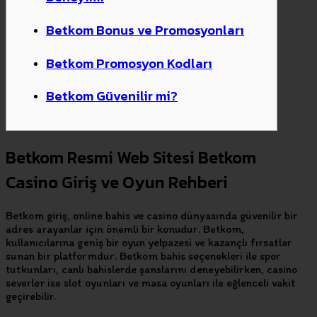
Betkom Bonus ve Promosyonları
Betkom Promosyon Kodları
Betkom Güvenilir mi?
Betkom Resmi Web Sitesi Betkom
Casino Giriş ve Oyun Rehberi
Betkom giriş, online bahis ve casino dünyasında güvenilir bir
adres arayanlar için önemli bir konudur. Betkom,
kullanıcılarına geniş bir oyun yelpazesi ve kazançlı fırsatlar
sunan bir platformdur. Betkom bahis seçenekleri ile spor
tutkunları, canlı bahislerde şanslarını deneyebilirken, casino
severler ise slot oyunları ve masa oyunları ile eğlenceli vakit
geçirebilir.