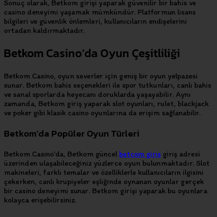
Sonuç olarak, Betkom girişi yaparak güvenilir bir bahis ve
casino deneyimi yaşamak mümkündür. Platformun lisans
bilgileri ve güvenlik önlemleri, kullanıcıların endişelerini
ortadan kaldırmaktadır.
Betkom Casino’da Oyun Çeşitliliği
Betkom Casino, oyun severler için geniş bir oyun yelpazesi
sunar. Betkom bahis seçenekleri ile spor tutkunları, canlı bahis
ve sanal sporlarda heyecanı doruklarda yaşayabilir. Aynı
zamanda, Betkom giriş yaparak slot oyunları, rulet, blackjack
ve poker gibi klasik casino oyunlarına da erişim sağlanabilir.
Betkom’da Popüler Oyun Türleri
Betkom Casino’da, Betkom güncel
betcom giris
giriş adresi
üzerinden ulaşabileceğiniz yüzlerce oyun bulunmaktadır. Slot
makineleri, farklı temalar ve özelliklerle kullanıcıların ilgisini
çekerken, canlı krupiyeler eşliğinde oynanan oyunlar gerçek
bir casino deneyimi sunar. Betkom girişi yaparak bu oyunlara
kolayca erişebilirsiniz.