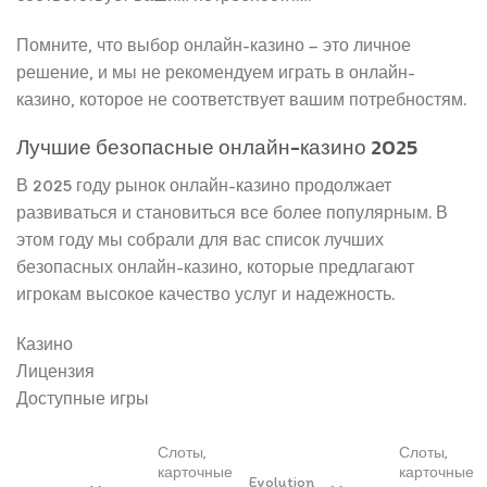
Помните, что выбор онлайн-казино – это личное
решение, и мы не рекомендуем играть в онлайн-
казино, которое не соответствует вашим потребностям.
Лучшие безопасные онлайн-казино 2025
В 2025 году рынок онлайн-казино продолжает
развиваться и становиться все более популярным. В
этом году мы собрали для вас список лучших
безопасных онлайн-казино, которые предлагают
игрокам высокое качество услуг и надежность.
Казино
Лицензия
Доступные игры
Слоты,
Слоты,
карточные
карточные
Evolution