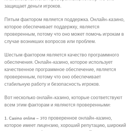
защищает деньги игроков.
Пятым фактором является поддержка. Онлайн-казино,
которое обеспечивает поддержку, является
проверенным, потому что оно может помочь игрокам в
случае возникших вопросов или проблем.
Шестым фактором является качество программного
обеспечения. Онлайн-казино, которое использует
качественное программное обеспечение, является
проверенным, потому что оно обеспечивает
стабильную работу и безопасность игроков.
Вот несколько онлайн-казино, которые соответствуют
всем этим факторам и являются проверенными:
1. Casino online – это проверенное онлайн-казино,
которое имеет лицензию, хороший репутацию, широкий