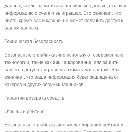
данных, чтобы защитить ваши личные данные, включая
информацию о счете и выигрышах. Это означает, что
никто, кроме вас и казино, не может получить доступ к
вашим данным.
Техническая безопасность
Безопасные онлайн-казино используют современные
технологии, такие как SSL-шифрование, для защиты
вашего доступа к игровым автоматам и слотам. Это
означает, что ваша информация будет защищена от
хакеров и других злоумышленников.
Гарантии возврата средств
Отзывы и рейтинг
Безопасные онлайн-казино имеют хороший рейтинг и