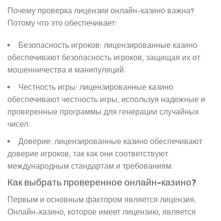
Почему проверка лицензии онлайн-казино важна?
Потому что это обеспечивает:
Безопасность игроков: лицензированные казино
обеспечивают безопасность игроков, защищая их от
мошенничества и манипуляций.
Честность игры: лицензированные казино
обеспечивают честность игры, используя надежные и
проверенные программы для генерации случайных
чисел.
Доверие: лицензированные казино обеспечивают
доверие игроков, так как они соответствуют
международным стандартам и требованиям.
Как выбрать проверенное онлайн-казино?
Первым и основным фактором является лицензия.
Онлайн-казино, которое имеет лицензию, является