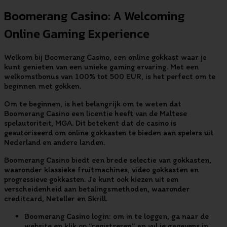
Boomerang Casino: A Welcoming
Online Gaming Experience
Welkom bij Boomerang Casino, een online gokkast waar je
kunt genieten van een unieke gaming ervaring. Met een
welkomstbonus van 100% tot 500 EUR, is het perfect om te
beginnen met gokken.
Om te beginnen, is het belangrijk om te weten dat
Boomerang Casino een licentie heeft van de Maltese
spelautoriteit, MGA. Dit betekent dat de casino is
geautoriseerd om online gokkasten te bieden aan spelers uit
Nederland en andere landen.
Boomerang Casino biedt een brede selectie van gokkasten,
waaronder klassieke fruitmachines, video gokkasten en
progressieve gokkasten. Je kunt ook kiezen uit een
verscheidenheid aan betalingsmethoden, waaronder
creditcard, Neteller en Skrill.
Boomerang Casino login: om in te loggen, ga naar de
website en klik op “registreren” en vul je gegevens in.