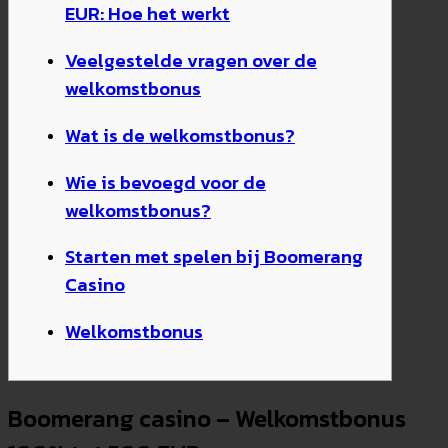
EUR: Hoe het werkt
Veelgestelde vragen over de
welkomstbonus
Wat is de welkomstbonus?
Wie is bevoegd voor de
welkomstbonus?
Starten met spelen bij Boomerang
Casino
Welkomstbonus
Boomerang casino – Welkomstbonus