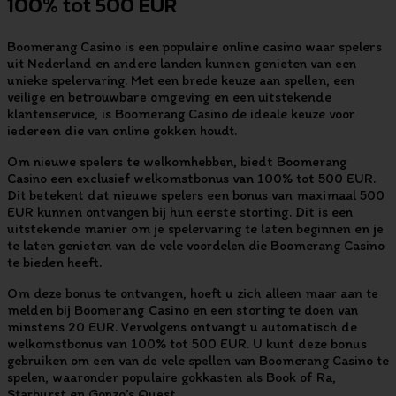
100% tot 500 EUR
Boomerang Casino is een populaire online casino waar spelers
uit Nederland en andere landen kunnen genieten van een
unieke spelervaring. Met een brede keuze aan spellen, een
veilige en betrouwbare omgeving en een uitstekende
klantenservice, is Boomerang Casino de ideale keuze voor
iedereen die van online gokken houdt.
Om nieuwe spelers te welkomhebben, biedt Boomerang
Casino een exclusief welkomstbonus van 100% tot 500 EUR.
Dit betekent dat nieuwe spelers een bonus van maximaal 500
EUR kunnen ontvangen bij hun eerste storting. Dit is een
uitstekende manier om je spelervaring te laten beginnen en je
te laten genieten van de vele voordelen die Boomerang Casino
te bieden heeft.
Om deze bonus te ontvangen, hoeft u zich alleen maar aan te
melden bij Boomerang Casino en een storting te doen van
minstens 20 EUR. Vervolgens ontvangt u automatisch de
welkomstbonus van 100% tot 500 EUR. U kunt deze bonus
gebruiken om een van de vele spellen van Boomerang Casino te
spelen, waaronder populaire gokkasten als Book of Ra,
Starburst en Gonzo’s Quest.