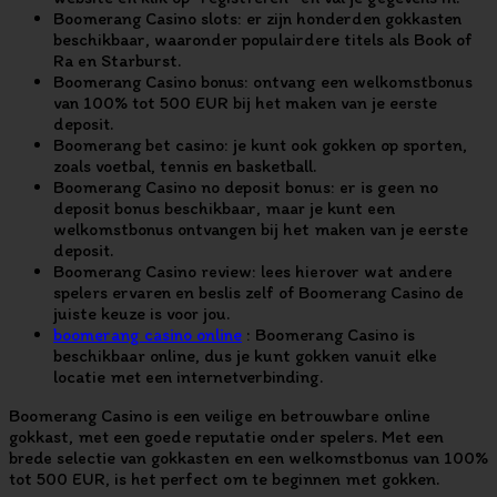
Boomerang Casino slots: er zijn honderden gokkasten
beschikbaar, waaronder populairdere titels als Book of
Ra en Starburst.
Boomerang Casino bonus: ontvang een welkomstbonus
van 100% tot 500 EUR bij het maken van je eerste
deposit.
Boomerang bet casino: je kunt ook gokken op sporten,
zoals voetbal, tennis en basketball.
Boomerang Casino no deposit bonus: er is geen no
deposit bonus beschikbaar, maar je kunt een
welkomstbonus ontvangen bij het maken van je eerste
deposit.
Boomerang Casino review: lees hierover wat andere
spelers ervaren en beslis zelf of Boomerang Casino de
juiste keuze is voor jou.
boomerang casino online
: Boomerang Casino is
beschikbaar online, dus je kunt gokken vanuit elke
locatie met een internetverbinding.
Boomerang Casino is een veilige en betrouwbare online
gokkast, met een goede reputatie onder spelers. Met een
brede selectie van gokkasten en een welkomstbonus van 100%
tot 500 EUR, is het perfect om te beginnen met gokken.