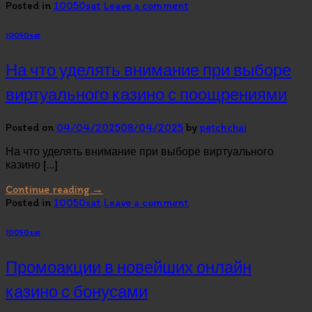
Posted in
10050sat
Leave a comment
10050sat
На что уделять внимание при выборе
виртуального казино с поощрениями
Posted on
04/04/2025
08/04/2025
by
petchchai
На что уделять внимание при выборе виртуального
казино […]
Continue reading
→
Posted in
10050sat
Leave a comment
10050sat
Промоакции в новейших онлайн
казино с бонусами