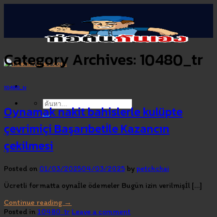
Skip
to
content
Category Archives:
10480_tr
10480_tr
Oynamak nakit bahislerle kulüpte
çevrimiçi Başarıbetİle Kazancın
çekilmesi
Posted on
01/03/2025
04/03/2025
by
petchchai
Ücretli formatta oynaİle ödemeler Bugün izin verilmişİl […]
Continue reading
→
Posted in
10480_tr
Leave a comment