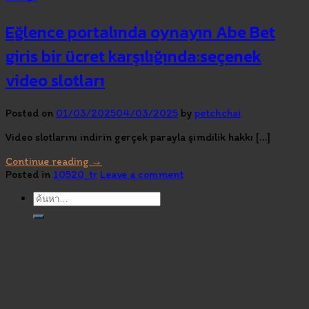
Eğlence portalında oynayın Abe Bet
giris bir ücret karşılığında:seçenek
video slotları
Posted on
01/03/2025
04/03/2025
by
petchchai
Video slotlarını indirin gerçek parayla şimdilik hakkı […]
Continue reading
→
Posted in
10520_tr
Leave a comment