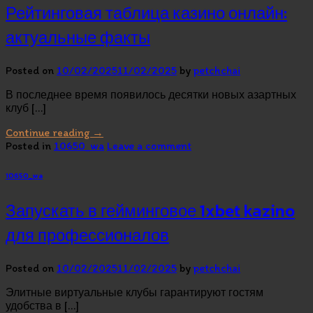
Рейтинговая таблица казино онлайн:
актуальные факты
Posted on
10/02/2025
11/02/2025
by
petchchai
В последнее время появилось десятки новых азартных
клуб […]
Continue reading
→
Posted in
10650_wa
Leave a comment
10650_wa
Запускать в гейминговое 1xbet kazino
для профессионалов
Posted on
10/02/2025
11/02/2025
by
petchchai
Элитные виртуальные клубы гарантируют гостям
удобства в […]