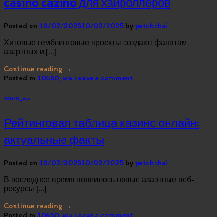
casino cazino для хайроллеров
Posted on
10/02/2025
10/02/2025
by
petchchai
Хитовые гемблинговые проекты создают фанатам
азартных и […]
Continue reading
→
Posted in
10650_wa
Leave a comment
10650_wa
Рейтинговая таблица казино онлайн:
актуальные факты
Posted on
10/02/2025
10/02/2025
by
petchchai
В последнее время появилось новые азартные веб-
ресурсы […]
Continue reading
→
Posted in
10650_wa
Leave a comment