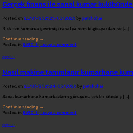
Gerçek finans ile sanal kumar kulübünd
Posted on
21/03/2025
25/03/2025
by
petchchai
Risk fon kumarda çevrimiçi rahatça hem bilgisayardan he […]
Continue reading
→
Posted in
8590_tr
Leave a comment
8590_tr
Nasıl makine tanımlanır kumarhane kum
Posted on
21/03/2025
24/03/2025
by
petchchai
Sanal kumarhane kumarbazların görüşünü tek bir sitede ç […]
Continue reading
→
Posted in
8590_tr
Leave a comment
8590_tr