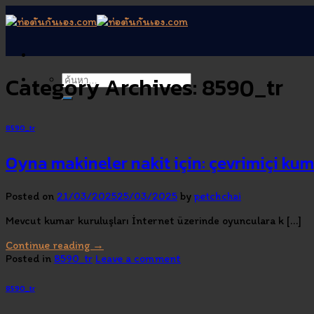
Skip
to
content
Category Archives:
8590_tr
8590_tr
Oyna makineler nakit için: çevrimiçi ku
Posted on
21/03/2025
25/03/2025
by
petchchai
Mevcut kumar kuruluşları İnternet üzerinde oyunculara k […]
Continue reading
→
Posted in
8590_tr
Leave a comment
8590_tr