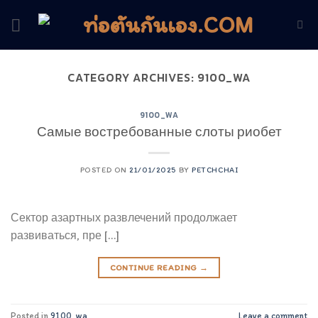
Skip
to
content
CATEGORY ARCHIVES:
9100_WA
9100_WA
Самые востребованные слоты риобет
POSTED ON
21/01/2025
BY
PETCHCHAI
Сектор азартных развлечений продолжает
развиваться, пре […]
CONTINUE READING
→
Posted in
9100_wa
Leave a comment