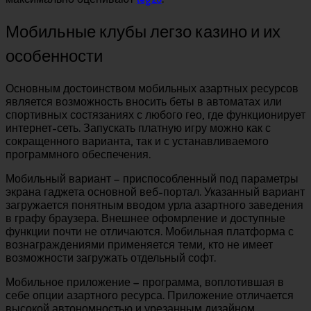
Мобильные клубы легзо казино и их
особенности
Основным достоинством мобильных азартных ресурсов
является возможность вносить беты в автоматах или
спортивных состязаниях с любого гео, где функционирует
интернет-сеть. Запускать платную игру можно как с
сокращенного варианта, так и с устанавливаемого
программного обеспечения.
Мобильный вариант – приспособленный под параметры
экрана гаджета основной веб-портал. Указанный вариант
загружается понятным вводом урла азартного заведения
в графу браузера. Внешнее офомрление и доступные
функции почти не отличаются. Мобильная платформа с
вознаграждениями применяется теми, кто не имеет
возможности загружать отдельный софт.
Мобильное приложение – программа, воплотившая в
себе опции азартного ресурса. Приложение отличается
высокой автономностью и урезанным дизайном.