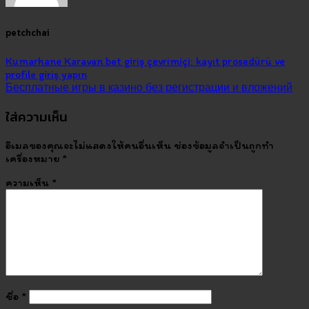
petchchai
Kumarhane Karavan bet giriş çevrimiçi: kayıt prosedürü ve
profile giriş yapın
Бесплатные игры в казино без регистрации и вложений
ใส่ความเห็น
อีเมลของคุณจะไม่แสดงให้คนอื่นเห็น
ช่องข้อมูลจำเป็นถูกทำ
เครื่องหมาย
*
ความเห็น
*
ชื่อ
*