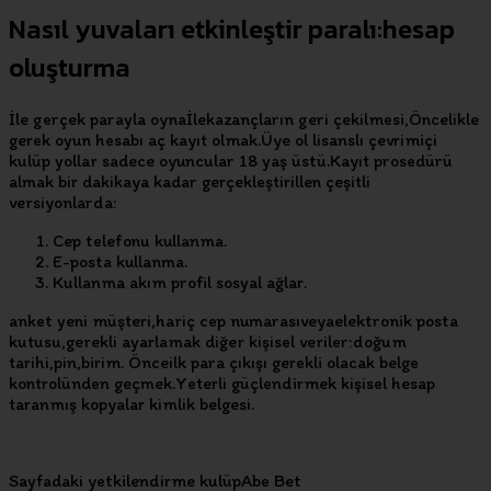
Nasıl yuvaları etkinleştir paralı:hesap
oluşturma
İle gerçek parayla oynaİlekazançların geri çekilmesi,Öncelikle
gerek oyun hesabı aç kayıt olmak.Üye ol lisanslı çevrimiçi
kulüp yollar sadece oyuncular 18 yaş üstü.Kayıt prosedürü
almak bir dakikaya kadar gerçekleştirillen çeşitli
versiyonlarda:
Cep telefonu kullanma.
E-posta kullanma.
Kullanma akım profil sosyal ağlar.
anket yeni müşteri,hariç cep numarasıveyaelektronik posta
kutusu,gerekli ayarlamak diğer kişisel veriler:doğum
tarihi,pin,birim. Önceilk para çıkışı gerekli olacak belge
kontrolünden geçmek.Yeterli güçlendirmek kişisel hesap
taranmış kopyalar kimlik belgesi.
Sayfadaki yetkilendirme kulüpAbe Bet