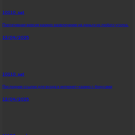
10110_sat
Портативная версия казино: развлечение на деньги из любого уголка.
12/04/2025
10110_sat
Последние ссылки для входа в интернет-казино с бонусами
12/04/2025