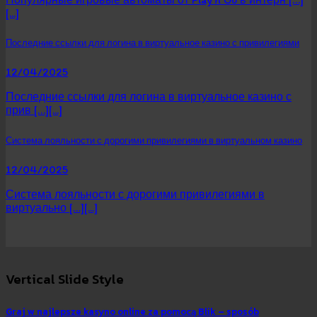
[...]
Последние ссылки для логина в виртуальное казино с привилегиями
12/04/2025
Последние ссылки для логина в виртуальное казино с
прив […][...]
Система лояльности с дорогими привилегиями в виртуальном казино
12/04/2025
Система лояльности с дорогими привилегиями в
виртуально […][...]
Vertical Slide Style
Graj w najlepsze kasyno online za pomocą Blik – sposób