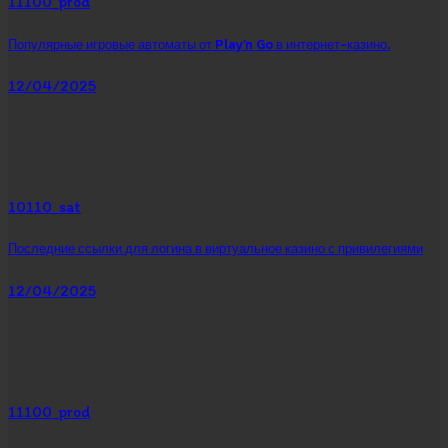
11100_prod
Популярные игровые автоматы от Play’n Go в интернет-казино.
12/04/2025
10110_sat
Последние ссылки для логина в виртуальное казино с привилегиями
12/04/2025
11100_prod