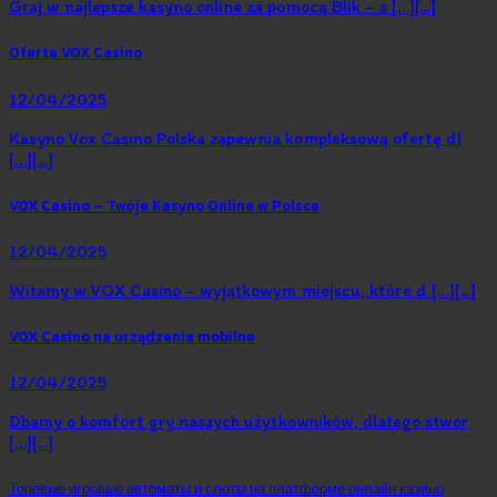
Graj w najlepsze kasyno online za pomocą Blik – s […][...]
Oferta VOX Casino
12/04/2025
Kasyno Vox Casino Polska zapewnia kompleksową ofertę dl
[…][...]
VOX Casino – Twoje Kasyno Online w Polsce
12/04/2025
Witamy w VOX Casino – wyjątkowym miejscu, które d […][...]
VOX Casino na urządzenia mobilne
12/04/2025
Dbamy o komfort gry naszych użytkowników, dlatego stwor
[…][...]
Топовые игровые автоматы и слоты на платформе онлайн казино