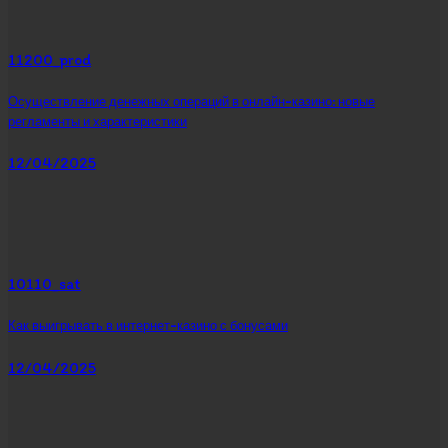
11200_prod
Осуществление денежных операций в онлайн-казино: новые
регламенты и характеристики
12/04/2025
10110_sat
Как выигрывать в интернет-казино с бонусами
12/04/2025