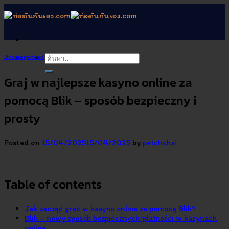
Skip
to
content
Uncategorized
Graj w najlepsze kasyno online za
pomocą Blik – sposób bezpieczny i
prosty
Posted on
15/04/2025
15/04/2025
by
petchchai
Table of contents
Jak zacząć grać w kasyno online za pomocą Blik?
Blik – nowy sposób bezpiecznych płatności w kasynach
online