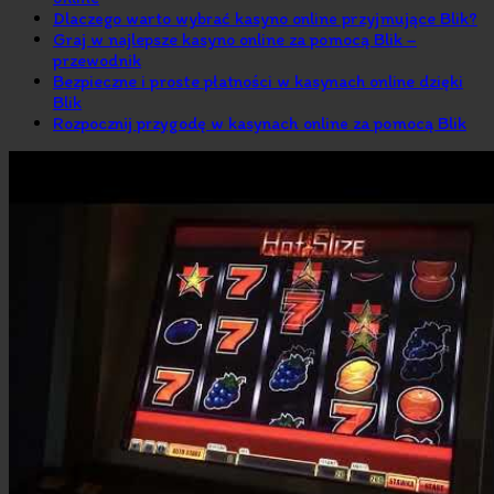
Dlaczego warto wybrać kasyno online przyjmujące Blik?
Graj w najlepsze kasyno online za pomocą Blik –
przewodnik
Bezpieczne i proste płatności w kasynach online dzięki
Blik
Rozpocznij przygodę w kasynach online za pomocą Blik