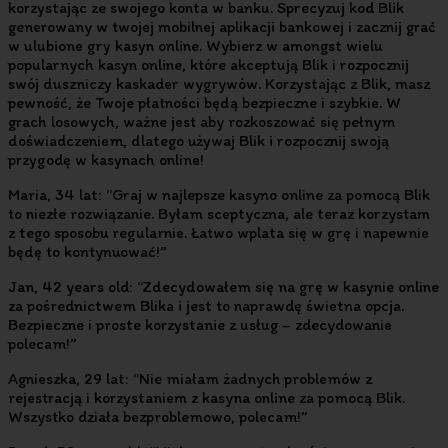
korzystając ze swojego konta w banku. Sprecyzuj kod Blik
generowany w twojej mobilnej aplikacji bankowej i zacznij grać
w ulubione gry kasyn online. Wybierz w amongst wielu
popularnych kasyn online, które akceptują Blik i rozpocznij
swój duszniczy kaskader wygrywów. Korzystając z Blik, masz
pewność, że Twoje płatności będą bezpieczne i szybkie. W
grach losowych, ważne jest aby rozkoszować się pełnym
doświadczeniem, dlatego używaj Blik i rozpocznij swoją
przygodę w kasynach online!
Maria, 34 lat: “Graj w najlepsze kasyno online za pomocą Blik
to niezłe rozwiązanie. Byłam sceptyczna, ale teraz korzystam
z tego sposobu regularnie. Łatwo wplata się w grę i napewnie
będę to kontynuować!”
Jan, 42 years old: “Zdecydowałem się na grę w kasynie online
za pośrednictwem Blika i jest to naprawdę świetna opcja.
Bezpieczne i proste korzystanie z usług – zdecydowanie
polecam!”
Agnieszka, 29 lat: “Nie miałam żadnych problemów z
rejestracją i korzystaniem z kasyna online za pomocą Blik.
Wszystko działa bezproblemowo, polecam!”