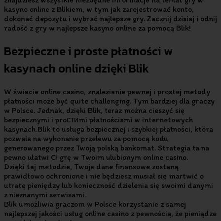
kasyno online z Blikiem, w tym jak zarejestrować konto,
dokonać depozytu i wybrać najlepsze gry. Zacznij dzisiaj i odnij
radość z gry w najlepsze kasyno online za pomocą Blik!
Bezpieczne i proste płatności w
kasynach online dzięki Blik
W świecie online casino, znalezienie pewnej i prostej metody
płatności może być quite challenging. Tym bardziej dla graczy
w Polsce. Jednak, dzięki Blik, teraz można cieszyć się
bezpiecznymi i proстиmi płatnościami w internetowych
kasynach.Blik to usługa bezpiecznej i szybkiej płatności, która
pozwala na wykonanie przelewu za pomocą kodu
generowanego przez Twoją polską bankomat. Strategia ta na
pewno ułatwi Ci grę w Twoim ulubionym online casino.
Dzięki tej metodzie, Twoje dane finansowe zostaną
prawidłowo ochronione i nie będziesz musiał się martwić o
utratę pieniędzy lub konieczność dzielenia się swoimi danymi
z nieznanymi serwisami.
Blik umożliwia graczom w Polsce korzystanie z samej
najlepszej jakości usług online casino z pewnością, że pieniądze