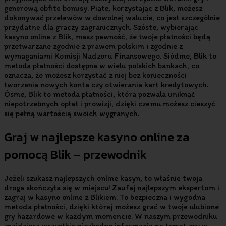
generową obfite bonusy. Piąte, korzystając z Blik, możesz
dokonywać przelewów w dowolnej walucie, co jest szczególnie
przydatne dla graczy zagranicznych. Szóste, wybierając
kasyno online z Blik, masz pewność, że twoje płatności będą
przetwarzane zgodnie z prawem polskim i zgodnie z
wymaganiami Komisji Nadzoru Finansowego. Siódme, Blik to
metoda płatności dostępna w wielu polskich bankach, co
oznacza, że możesz korzystać z niej bez konieczności
tworzenia nowych konta czy otwierania kart kredytowych.
Ósme, Blik to metoda płatności, która pozwala uniknąć
niepotrzebnych opłat i prowizji, dzięki czemu możesz cieszyć
się pełną wartością swoich wygranych.
Graj w najlepsze kasyno online za
pomocą Blik – przewodnik
Jeżeli szukasz najlepszych online kasyn, to właśnie twoja
droga skończyła się w miejscu! Zaufaj najlepszym ekspertom i
zagraj w kasyno online z Blikiem. To bezpieczna i wygodna
metoda płatności, dzięki której możesz grać w twoje ulubione
gry hazardowe w każdym momencie. W naszym przewodniku
znajdziesz wszystkie niezbędne informacje na temat gry w