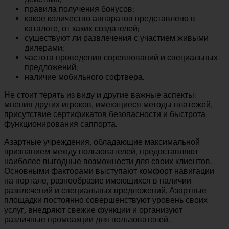
правила получения бонусов;
какое количество аппаратов представлено в
каталоге, от каких создателей;
существуют ли развлечения с участием живыми
дилерами;
частота проведения соревнований и специальных
предложений;
наличие мобильного софтвера.
Не стоит терять из виду и другие важные аспекты:
мнения других игроков, имеющиеся методы платежей,
присутствие сертификатов безопасности и быстрота
функционирования саппорта.
Азартные учреждения, обладающие максимальной
признанием между пользователей, предоставляют
наиболее выгодные возможности для своих клиентов.
Основными факторами выступают комфорт навигации
на портале, разнообразие имеющихся в наличии
развлечений и специальных предложений. Азартные
площадки постоянно совершенствуют уровень своих
услуг, внедряют свежие функции и организуют
различные промоакции для пользователей.