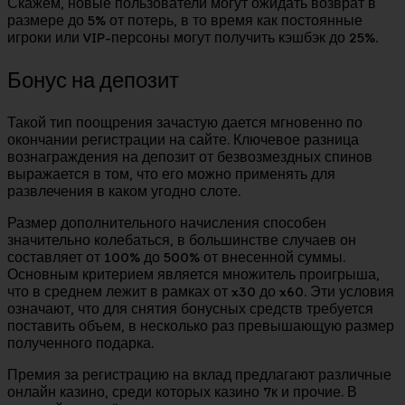
Скажем, новые пользователи могут ожидать возврат в
размере до 5% от потерь, в то время как постоянные
игроки или VIP-персоны могут получить кэшбэк до 25%.
Бонус на депозит
Такой тип поощрения зачастую дается мгновенно по
окончании регистрации на сайте. Ключевое разница
вознаграждения на депозит от безвозмездных спинов
выражается в том, что его можно применять для
развлечения в каком угодно слоте.
Размер дополнительного начисления способен
значительно колебаться, в большинстве случаев он
составляет от 100% до 500% от внесенной суммы.
Основным критерием является множитель проигрыша,
что в среднем лежит в рамках от x30 до x60. Эти условия
означают, что для снятия бонусных средств требуется
поставить объем, в несколько раз превышающую размер
полученного подарка.
Премия за регистрацию на вклад предлагают различные
онлайн казино, среди которых казино 7к и прочие. В