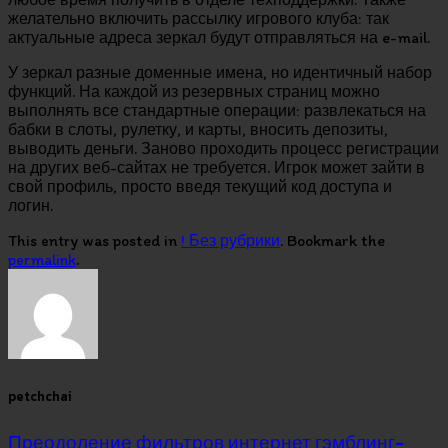
желательно включить рассылку игрового клуба: так
актуальные адреса зеркал будут отправляться на e-mail.
У зеркал разные доменные имена, но идентичный набор
функций. На каждой из резервных страниц можно
выполнять все стандартные операции: развлекаться на
бабки в слоты, рулетку, и карты, вносить депозиты,
выводить деньги. Заново проходить процесс регистрации
на других веб-сайтах не требуется. Игрок может зайти в
свой профиль, просто введя текущий код доступа и
логин.
This entry was posted in
! Без рубрики
. Bookmark the
permalink
.
petchchai
Преодоление фильтров интернет гэмблинг-