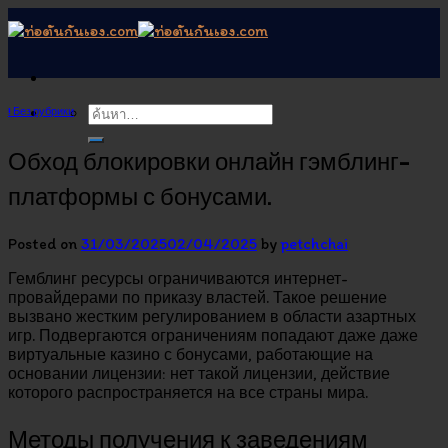
Skip
to
content
! Без рубрики
Обход блокировки онлайн гэмблинг-
платформы с бонусами.
Posted on
31/03/2025
02/04/2025
by
petchchai
Гемблинг ресурсы ограничиваются интернет-
провайдерами по приказу властей. Такое решение
вызвано жестким регулированием в области азартных
игр. Подвергаются ограничениям попадают даже даже
виртуальные казино с бонусами, работающие на
основании лицензии: нет такой лицензии, действие
которого распространяется на все страны мира.
Методы получения к заведениям