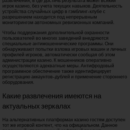
развлечения, в где достичь результата может всякий
игрок казино, без учета текущих навыков. Деятельность
устройства случайных цифр в гэмблинг-клубе с
разрешением находится под непрерывным
мониторингом автономных ревизионных компаний.
Чтобы поддержания дополнительной охранности
пользователей во многих заведений внедряются
специальные антимошеннические программы. Они
обнаруживают попытки взлома игровых машин и личных
профилей игроков, автоматически сообщая об этом
администрации казино. К мошенников оперативно
осуществляются адекватные меры. Антифродовый
программное обеспечение также идентифицирует
регистрацию аккаунтов-дублей и применение стороннего
оборудования.
Какие развлечения имеются на
актуальных зеркалах
На альтернативных платформах казино гостям доступен
тот же игровой контент, что на официальном. Данное