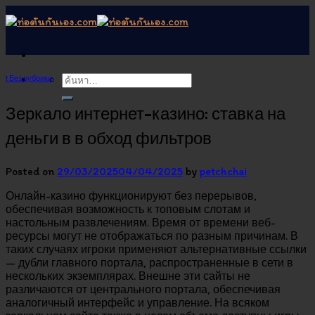
Skip
to
content
! Без рубрики
Зеркало интернет-казино: ставка на
деньги в в обход фильтров
Posted on
29/03/2025
04/04/2025
by
petchchai
Онлайн-казино функционируют без перерывов,
обеспечивая возможность к топовым слотам и
настольным развлечениям. Время от времени веб-
ресурсы могут не отображаться по разным причинам. В
таких случаях игроки применяют альтернативные ссылки
— дубли главного портала, распространенные в сети в
нескольких экземплярах. Внешне эти сайты не
различаются от центрального портала, обеспечивая
аналогичный интерфейс и управление. На всяком