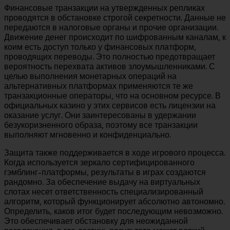
Финансовые транзакции на утвержденных репликах
проводятся в обстановке строгой секретности. Данные не
передаются в налоговые органы и прочие организации.
Движение денег происходит по шифрованным каналам, к
коим есть доступ только у финансовых платформ,
проводящих переводы. Это полностью предотвращает
вероятность перехвата активов злоумышленниками. С
целью выполнения монетарных операций на
альтернативных платформах применяются те же
транзакционные операторы, что на основном ресурсе. В
официальных казино у этих сервисов есть лицензии на
оказание услуг. Они заинтересованы в удержании
безукоризненного образа, поэтому все транзакции
выполняют мгновенно и конфиденциально.
Защита также поддерживается в ходе игрового процесса.
Когда используется зеркало сертифицированного
гэмблинг-платформы, результаты в играх создаются
рандомно. За обеспечение выдачу на виртуальных
слотах несет ответственность специализированный
алгоритм, который функционирует абсолютно автономно.
Определить, каков итог будет последующим невозможно.
Это обеспечивает обстановку для неожиданной