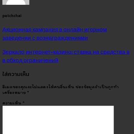
petchchai
Акционная кампания в онлайн игорном
заведении с вознаграждениями
Зеркало интернет-казино: ставка на средства в
в обход ограничений
ใส่ความเห็น
อีเมลของคุณจะไม่แสดงให้คนอื่นเห็น
ช่องข้อมูลจำเป็นถูกทำ
เครื่องหมาย
*
ความเห็น
*