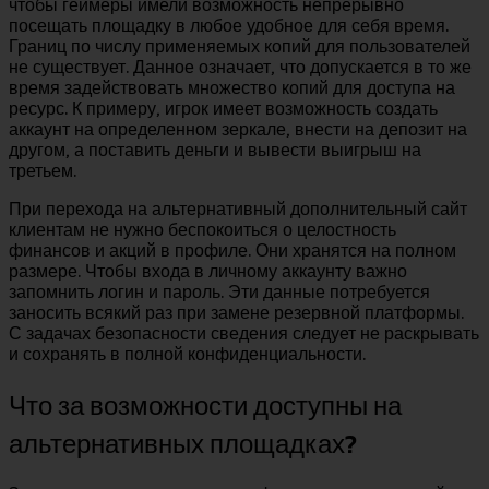
чтобы геймеры имели возможность непрерывно
посещать площадку в любое удобное для себя время.
Границ по числу применяемых копий для пользователей
не существует. Данное означает, что допускается в то же
время задействовать множество копий для доступа на
ресурс. К примеру, игрок имеет возможность создать
аккаунт на определенном зеркале, внести на депозит на
другом, а поставить деньги и вывести выигрыш на
третьем.
При перехода на альтернативный дополнительный сайт
клиентам не нужно беспокоиться о целостность
финансов и акций в профиле. Они хранятся на полном
размере. Чтобы входа в личному аккаунту важно
запомнить логин и пароль. Эти данные потребуется
заносить всякий раз при замене резервной платформы.
С задачах безопасности сведения следует не раскрывать
и сохранять в полной конфиденциальности.
Что за возможности доступны на
альтернативных площадках?