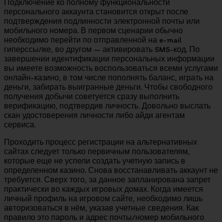
Подключение ко полному функциональности
персонального аккаунта становится открыт после
подтверждения подлинности электронной почты или
мобильного номера. В первом сценарии обычно
необходимо перейти по отправленной на e-mail
гиперссылке, во другом — активировать SMS-код. По
завершении идентификации персональных информации
вы имеете возможность воспользоваться всеми услугами
онлайн-казино, в том числе пополнять баланс, играть на
деньги, забирать выигранные деньги. Чтобы свободного
получения добычи советуется сразу выполнить
верификацию, подтвердив личность. Довольно выслать
скан удостоверения личности либо айди агентам
сервиса.
Проходить процесс регистрации на альтернативных
сайтах следует только первичным пользователям,
которые еще не успели создать учетную запись в
определенном казино. Снова восстанавливать аккаунт не
требуется. Сверх того, за данное запланирована запрет
практически во каждых игровых домах. Когда имеется
личный профиль на игровом сайте, необходимо лишь
авторизоваться в нём, указав учетные сведения. Как
правило это пароль и адрес почты/номер мобильного