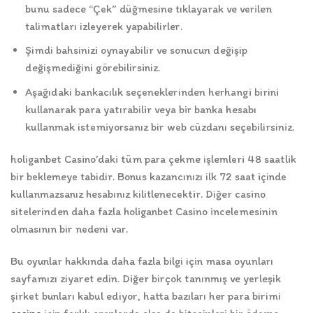
bunu sadece “Çek” düğmesine tıklayarak ve verilen
talimatları izleyerek yapabilirler.
Şimdi bahsinizi oynayabilir ve sonucun değişip
değişmediğini görebilirsiniz.
Aşağıdaki bankacılık seçeneklerinden herhangi birini
kullanarak para yatırabilir veya bir banka hesabı
kullanmak istemiyorsanız bir web cüzdanı seçebilirsiniz.
holiganbet Casino’daki tüm para çekme işlemleri 48 saatlik
bir beklemeye tabidir. Bonus kazancınızı ilk 72 saat içinde
kullanmazsanız hesabınız kilitlenecektir. Diğer casino
sitelerinden daha fazla holiganbet Casino incelemesinin
olmasının bir nedeni var.
Bu oyunlar hakkında daha fazla bilgi için masa oyunları
sayfamızı ziyaret edin. Diğer birçok tanınmış ve yerleşik
şirket bunları kabul ediyor, hatta bazıları her para birimi