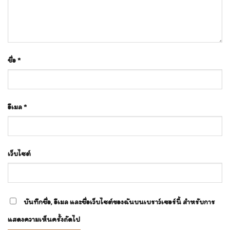
ชื่อ
*
อีเมล
*
เว็บไซต์
บันทึกชื่อ, อีเมล และชื่อเว็บไซต์ของฉันบนเบราว์เซอร์นี้ สำหรับการ
แสดงความเห็นครั้งถัดไป