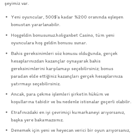
şeyimiz var.
Yeni oyuncular, 500$’a kadar %200 oranında eşleşen
bonustan yararlanabilir.
Hoşgeldin bonusunuz.holiganbet Casino, tüm yeni
oyunculara hoş geldin bonusu sunar.
Bahis gereksinimleri söz konusu olduğunda, gerçek
hesaplarınızdan kazançlar oynayarak bahis
gereksinimlerini karşılamayı seçebilirsiniz; bonus
paradan elde ettiğiniz kazançları gerçek hesaplarınıza
yatırmayı seçebilirsiniz.
Ancak, para çekme işlemleri şirketin hüküm ve
koşullarına tabidir ve bu nedenle istisnalar geçerli olabilir.
Etrafınızdaki en iyi çevrimiçi kumarhaneyi arıyorsanız,
başka yere bakamazsınız.
Denemek için yeni ve heyecan verici bir oyun arıyorsanız,