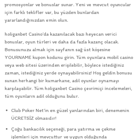
promosyonlar ve bonuslar sunar. Yeni ve mevcut oyuncular
için farklı teklifler var, bu yüzden bunlardan
yararlandığınızdan emin olun.
holiganbet Casino’da kazanılacak bazı heyecan verici
bonuslar, oyun türleri ve daha da fazla kazanç olacak.
Bonusunuzu almak için sayfanın sağ üst köşesine
YOURNAME kupon kodunu girin. Tüm oyunlara mobil casino
veya web sitesi üzerinden erişilebilir, böylece istediğiniz
zaman, istediğiniz yerde oynayabilirsiniz! Hoş geldin bonusu
sunan herhangi bir kumarhane, adil oyunlar oynamayı
karşılayabilir. Tüm holiganbet Casino çevrimiçi incelemeleri,
tüm oyunların adil olduğunu bulur.
Club Poker Net’in en güzel yanlarından biri, denemenin
ÜCRETSİZ olmasıdır!
Çoğu bankacılık seçeneği, para yatırma ve çekme
işlemleri için mevcuttur ve uygun olduğunda