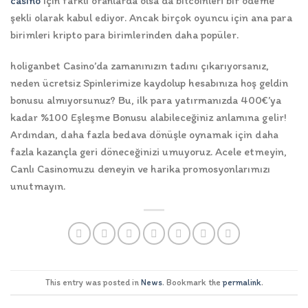
casino
için farklı oranlarda olsa da bitcoinleri bir ödeme
şekli olarak kabul ediyor. Ancak birçok oyuncu için ana para
birimleri kripto para birimlerinden daha popüler.
holiganbet Casino’da zamanınızın tadını çıkarıyorsanız,
neden ücretsiz Spinlerimize kaydolup hesabınıza hoş geldin
bonusu almıyorsunuz? Bu, ilk para yatırmanızda 400€’ya
kadar %100 Eşleşme Bonusu alabileceğiniz anlamına gelir!
Ardından, daha fazla bedava dönüşle oynamak için daha
fazla kazançla geri döneceğinizi umuyoruz. Acele etmeyin,
Canlı Casinomuzu deneyin ve harika promosyonlarımızı
unutmayın.
This entry was posted in
News
. Bookmark the
permalink
.