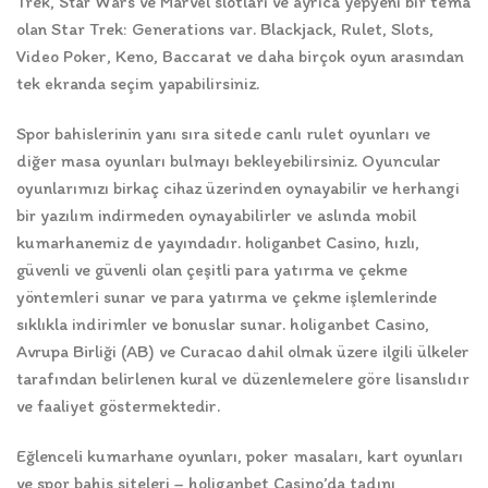
Trek, Star Wars ve Marvel slotları ve ayrıca yepyeni bir tema
olan Star Trek: Generations var. Blackjack, Rulet, Slots,
Video Poker, Keno, Baccarat ve daha birçok oyun arasından
tek ekranda seçim yapabilirsiniz.
Spor bahislerinin yanı sıra sitede canlı rulet oyunları ve
diğer masa oyunları bulmayı bekleyebilirsiniz. Oyuncular
oyunlarımızı birkaç cihaz üzerinden oynayabilir ve herhangi
bir yazılım indirmeden oynayabilirler ve aslında mobil
kumarhanemiz de yayındadır. holiganbet Casino, hızlı,
güvenli ve güvenli olan çeşitli para yatırma ve çekme
yöntemleri sunar ve para yatırma ve çekme işlemlerinde
sıklıkla indirimler ve bonuslar sunar. holiganbet Casino,
Avrupa Birliği (AB) ve Curacao dahil olmak üzere ilgili ülkeler
tarafından belirlenen kural ve düzenlemelere göre lisanslıdır
ve faaliyet göstermektedir.
Eğlenceli kumarhane oyunları, poker masaları, kart oyunları
ve spor bahis siteleri – holiganbet Casino’da tadını