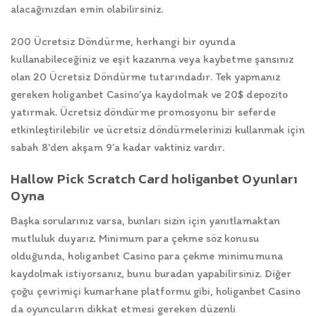
alacağınızdan emin olabilirsiniz.
200 Ücretsiz Döndürme, herhangi bir oyunda
kullanabileceğiniz ve eşit kazanma veya kaybetme şansınız
olan 20 Ücretsiz Döndürme tutarındadır. Tek yapmanız
gereken holiganbet Casino’ya kaydolmak ve 20$ depozito
yatırmak. Ücretsiz döndürme promosyonu bir seferde
etkinleştirilebilir ve ücretsiz döndürmelerinizi kullanmak için
sabah 8’den akşam 9’a kadar vaktiniz vardır.
Hallow Pick Scratch Card holiganbet Oyunları
Oyna
Başka sorularınız varsa, bunları sizin için yanıtlamaktan
mutluluk duyarız. Minimum para çekme söz konusu
olduğunda, holiganbet Casino para çekme minimumuna
kaydolmak istiyorsanız, bunu buradan yapabilirsiniz. Diğer
çoğu çevrimiçi kumarhane platformu gibi, holiganbet Casino
da oyuncuların dikkat etmesi gereken düzenli