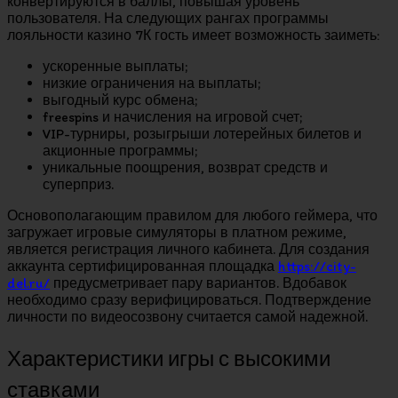
конвертируются в баллы, повышая уровень
пользователя. На следующих рангах программы
лояльности казино 7К гость имеет возможность заиметь:
ускоренные выплаты;
низкие ограничения на выплаты;
выгодный курс обмена;
freespins и начисления на игровой счет;
VIP-турниры, розыгрыши лотерейных билетов и
акционные программы;
уникальные поощрения, возврат средств и
суперприз.
Основополагающим правилом для любого геймера, что
загружает игровые симуляторы в платном режиме,
является регистрация личного кабинета. Для создания
аккаунта сертифицированная площадка
https://city-
del.ru/
предусметривает пару вариантов. Вдобавок
необходимо сразу верифицироваться. Подтверждение
личности по видеосозвону считается самой надежной.
Характеристики игры с высокими
ставками