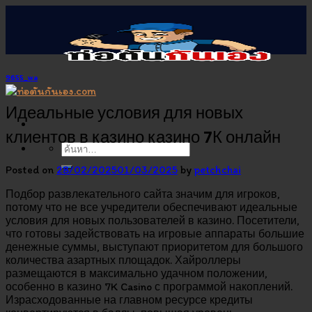
Skip
to
content
9655_wa
Идеальные условия для новых
клиентов в казино казино 7К онлайн
Posted on
28/02/2025
01/03/2025
by
petchchai
Подбор развлекательного сайта значим для игроков,
потому что не все учредители обеспечивают идеальные
условия для новых пользователей в казино. Посетители,
что готовы задействовать на игровые аппараты большие
денежные суммы, выступают приоритетом для большого
количества азартных площадок. Хайроллеры
размещаются в максимально удачном положении,
особенно в казино 7K Casino с программой накоплений.
Израсходованные на главном ресурсе кредиты