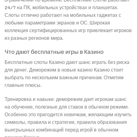
24/7 на ПК, мобильных устройствах и планшетах.
Слоты отлично работают на мобильных гаджетах с
любыми параметрами экранов и ОС. Широкая
коллекция сертифицированных игр привлекает игроков
из разных регионов мира.
Что дают бесплатные игры в Казино
Бесплатные слоты Казино дают шанс играть без риска
для денег. Деморежим в новые казино Казино стоит
выбрать по нескольким важным причинам. Отметим
главные плюсы.
Тренировка и навыки: деморежим дает игрокам шанс
на обучение, полезные для ставок в обычном режиме.
Особенно это пригодится новичкам, желающим изучить
символы, правила и стратегии, правила образования
выигрышных комбинаций перед игрой в обычном