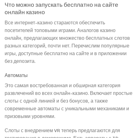
Что можно запускать бесплатно на сайте
онлайн казино
Все интернет-казино стараются обеспечить
посетителей топовыми играми. Аналогов казино
онлайн, предлагающих множество бесплатных слотов
разных категорий, почти нет. Перечислим популярные
игры, доступные бесплатно на сайте и в приложении
без депозита.
Автоматы
Это самая востребованная и обширная категория
развлечений во всех онлайн-казино. Включает простые
слоты с одной линией и без бонусов, а также
современные автоматы с уникальными механиками и
призовыми уровнями.
Слоты с внедрением VR теперь предлагаются для