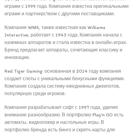
играми с 1999 года. Компания известна оригинальными
играми и партнерством с другими поставщиками.
Компания WMS, также известная как Williams
Interactive, работает с 1943 года. Компания начала с
наземных аппаратов и стала известна в онлайн-играх.
Бренд предлагает аппараты, сочетающие классику и
инновации.
Red Tiger Gaming: основанная в 2014 году компания
создает слоты с уникальными бонусными функциями.
Компания создала систему ежедневных джекпотов,
популярную среди игроков.
Компания разрабатывает софт с 1997 года, уделяя
внимание разнообразию. В портфолио Play’n GO есть
автоматы, видеопокер и настольные игры. В
портфолио бренда есть бинго и скретч-карты для