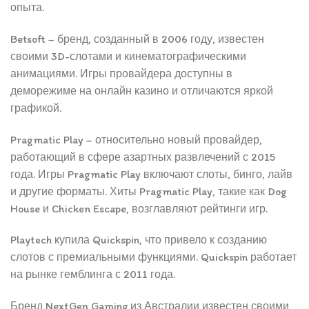
опыта.
Betsoft – бренд, созданный в 2006 году, известен
своими 3D-слотами и кинематографическими
анимациями. Игры провайдера доступны в
деморежиме на онлайн казино и отличаются яркой
графикой.
Pragmatic Play – относительно новый провайдер,
работающий в сфере азартных развлечений с 2015
года. Игры Pragmatic Play включают слоты, бинго, лайв
и другие форматы. Хиты Pragmatic Play, такие как Dog
House и Chicken Escape, возглавляют рейтинги игр.
Playtech купила Quickspin, что привело к созданию
слотов с премиальными функциями. Quickspin работает
на рынке гемблинга с 2011 года.
Бренд NextGen Gaming из Австралии известен своими