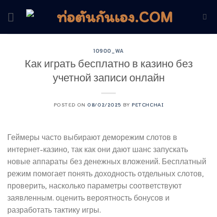
Skip
to
content
10900_WA
Как играть бесплатно в казино без
учетной записи онлайн
POSTED ON
08/02/2025
BY
PETCHCHAI
Геймеры часто выбирают деморежим слотов в
интернет-казино, так как они дают шанс запускать
новые аппараты без денежных вложений. Бесплатный
режим помогает понять доходность отдельных слотов,
проверить, насколько параметры соответствуют
заявленным. оценить вероятность бонусов и
разработать тактику игры.