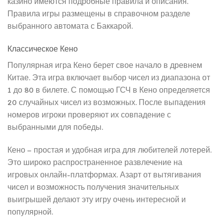
казино имеются подробные правила и описания.
Правила игры размещены в справочном разделе
выбранного автомата с Баккарой.
Классическое Кено
Популярная игра Кено берет свое начало в древнем
Китае. Эта игра включает выбор чисел из диапазона от
1 до 80 в билете. С помощью ГСЧ в Кено определяется
20 случайных чисел из возможных. После выпадения
номеров игроки проверяют их совпадение с
выбранными для победы.
Кено – простая и удобная игра для любителей лотерей.
Это широко распространенное развлечение на
игровых онлайн-платформах. Азарт от вытягивания
чисел и возможность получения значительных
выигрышей делают эту игру очень интересной и
популярной.