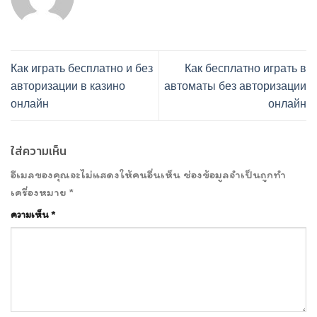
Как играть бесплатно и без
Как бесплатно играть в
авторизации в казино
автоматы без авторизации
онлайн
онлайн
ใส่ความเห็น
อีเมลของคุณจะไม่แสดงให้คนอื่นเห็น
ช่องข้อมูลจำเป็นถูกทำ
เครื่องหมาย
*
ความเห็น
*