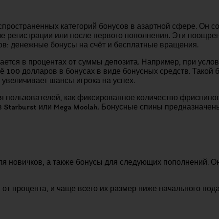
пространенных категорий бонусов в азартной сфере. Он со
ле регистрации или после первого пополнения. Эти поощр
пов: денежные бонусы на счёт и бесплатные вращения.
ется в процентах от суммы депозита. Например, при усло
щё 100 долларов в бонусах в виде бонусных средств. Такой
 увеличивает шансы игрока на успех.
 пользователей, как фиксированное количество фриспинов
 Starburst или Mega Moolah. Бонусные спины предназначены
ля новичков, а также бонусы для следующих пополнений. О
от процента, и чаще всего их размер ниже начального пода