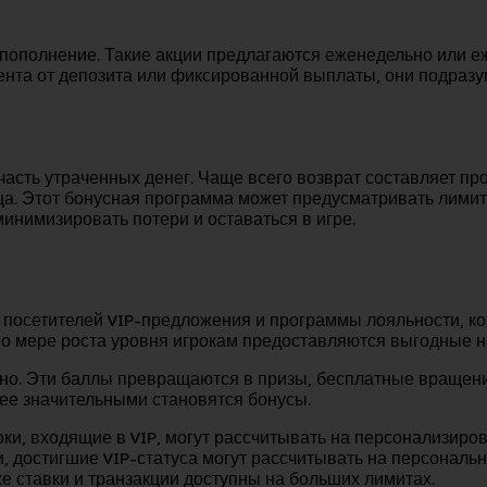
пополнение. Такие акции предлагаются еженедельно или еж
цента от депозита или фиксированной выплаты, они подраз
часть утраченных денег. Чаще всего возврат составляет пр
яца. Этот бонусная программа может предусматривать лими
инимизировать потери и оставаться в игре.
 посетителей VIP-предложения и программы лояльности, ко
 по мере роста уровня игрокам предоставляются выгодные 
ино. Эти баллы превращаются в призы, бесплатные вращен
лее значительными становятся бонусы.
ки, входящие в VIP, могут рассчитывать на персонализиро
оки, достигшие VIP-статуса могут рассчитывать на персона
е ставки и транзакции доступны на больших лимитах.