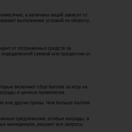
емесячно, а величина акций зависит от
умевают выполнение условий по обороту.
оцент от потраченных средств за
т определенной суммой или процентом от
торые включают сбор баллов за игру на
награды и ценные привилегии.
ия или другие призы. Чем больше баллов
ванные предложения, особые награды, а
льных менеджеров, решают все запросы