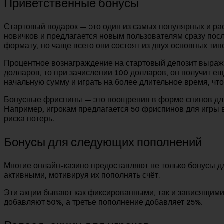
Приветственные бонусы
Стартовый подарок — это один из самых популярных и рас
новичков и предлагается новым пользователям сразу пос
формату, но чаще всего они состоят из двух основных ти
Процентное вознаграждение на стартовый депозит выража
долларов, то при зачислении 100 долларов, он получит е
начальную сумму и играть на более длительное время, что
Бонусные фриспины — это поощрения в форме спинов для
Например, игрокам предлагается 50 фриспинов для игры в
риска потерь.
Бонусы для следующих пополнений
Многие онлайн-казино предоставляют не только бонусы д
активными, мотивируя их пополнять счёт.
Эти акции бывают как фиксированными, так и зависящими 
добавляют 50%, а третье пополнение добавляет 25%.