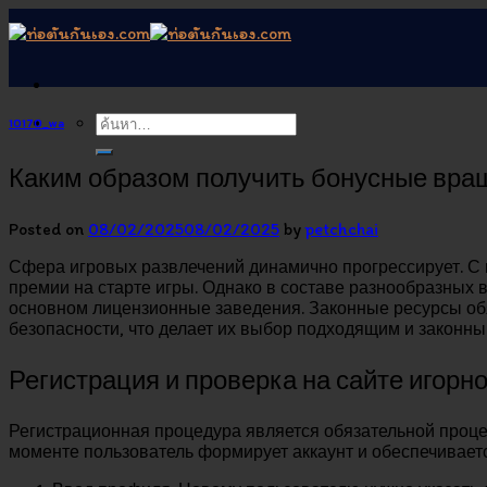
Skip
to
content
10170_wa
Каким образом получить бонусные вращ
Posted on
08/02/2025
08/02/2025
by
petchchai
Сфера игровых развлечений динамично прогрессирует. С
премии на старте игры. Однако в составе разнообразных 
основном лицензионные заведения. Законные ресурсы об
безопасности, что делает их выбор подходящим и законны
Регистрация и проверка на сайте игорно
Регистрационная процедура является обязательной проце
моменте пользователь формирует аккаунт и обеспечивает