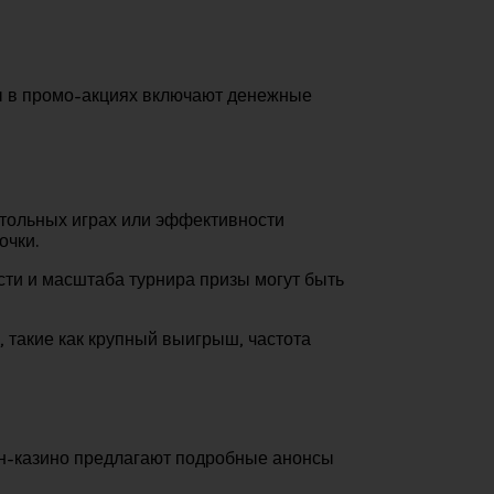
сы в промо-акциях включают денежные
астольных играх или эффективности
очки.
ти и масштаба турнира призы могут быть
, такие как крупный выигрыш, частота
айн-казино предлагают подробные анонсы