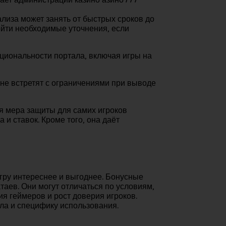
иза может занять от быстрых сроков до
ойти необходимые уточнения, если
циональности портала, включая игры на
 не встретят с ограничениями при выводе
я мера защиты для самих игроков
и ставок. Кроме того, она даёт
гру интереснее и выгоднее. Бонусные
аев. Они могут отличаться по условиям,
ия геймеров и рост доверия игроков.
ла и специфику использования.