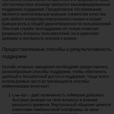
обстоятельствах игрокам требуется квалифицированная
поддержка поддержки. Продуктивное обслуживание
является окончательным важным элементом качества
для любого оператора виртуального казино и играет
важную роль в общей удовлетворенности пользователей.
Опытная служба техподдержки не только помогает
разрешать вопросы пользователей, но и укрепляет
доверие и лояльность игроков к казино.
Предоставляемые способы и результативность
поддержки
Онлайн игорные заведения необходимо предоставлять
разнообразные способы поддержки, чтобы обеспечить
удобный и беззаботный доступ к поддержке. Чаще всего
используемые часто встречающиеся способы
коммуникации включают:
Live-чат – дает возможность геймерам добывать
быстрые реакции на свои вопросы в режиме
реального времени. Виртуальный общение ценится
клиентами гемблинговой платформы за свою