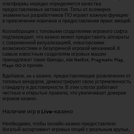
платформы нередко определяется качества
предоставляемых автоматов. Топы от всемирно
знаменитых разработчиков ПО играют важную функцию
в привлечении новичков и предоставлении ярких эмоций.
Коллаборация с топовыми создателями игрового софта
подтверждает, что казино может предоставить аппараты
с современной визуализацией, новаторскими
возможностями и безупречной игровой механикой. К
самым известным создателям игровых машин
принадлежат такие бренды, как NetEnt, Pragmatic Play,
Playn GO и прочие.
Вдобавок, on x казино, предоставляющие развлечения от
топовых вендоров, демонстрируют свою устремленность
стандарту и достоверности. В этих слотах работают
честные и открытые правила, что увеличивает доверие
игроков казино.
Наличие игр в Live-казино
Необходимо, чтобы онлайн-казино предоставляло
богатый ассортимент игровых опций с реальным крупье,