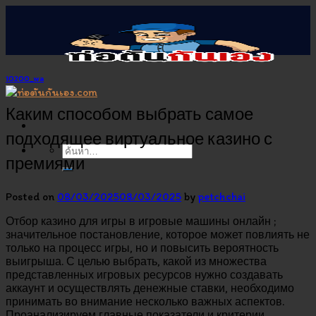
Skip
to
content
10200_wa
Каким способом выбрать самое
подходящее виртуальное казино с
премиями
Posted on
08/03/2025
08/03/2025
by
petchchai
Отбор казино для игры в игровые машины онлайн ;
значительное постановление, которое может повлиять не
только на процесс игры, но и повысить вероятность
выигрыша. С целью выбрать, какой из множества
представленных игровых ресурсов нужно создавать
аккаунт и осуществлять денежные ставки, необходимо
принимать во внимание несколько важных аспектов.
Проанализируем главные показатели и критерии,