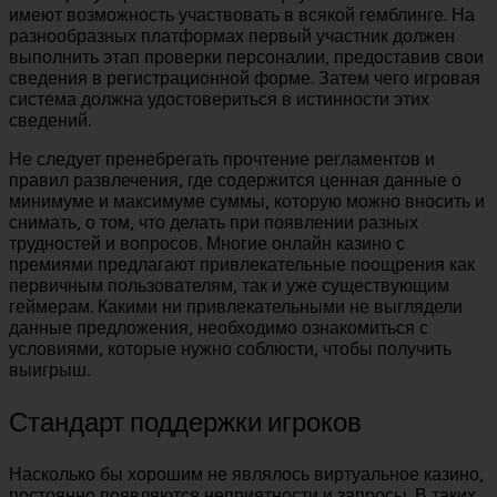
имеют возможность участвовать в всякой гемблинге. На
разнообразных платформах первый участник должен
выполнить этап проверки персоналии, предоставив свои
сведения в регистрационной форме. Затем чего игровая
система должна удостовериться в истинности этих
сведений.
Не следует пренебрегать прочтение регламентов и
правил развлечения, где содержится ценная данные о
минимуме и максимуме суммы, которую можно вносить и
снимать, о том, что делать при появлении разных
трудностей и вопросов. Многие онлайн казино с
премиями предлагают привлекательные поощрения как
первичным пользователям, так и уже существующим
геймерам. Какими ни привлекательными не выглядели
данные предложения, необходимо ознакомиться с
условиями, которые нужно соблюсти, чтобы получить
выигрыш.
Стандарт поддержки игроков
Насколько бы хорошим не являлось виртуальное казино,
постоянно появляются неприятности и запросы. В таких