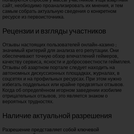
сайт, необходимо проанализировать их мнения, и тем
самым собрать актуальную сведения о конкретном
ресурсе из первоисточника.
Рецензии и взгляды участников
Отзывы настоящих пользователей онлайн-казино ;
значимый критерий для анализа его репутации. Они
обеспечивают точную обзор впечатлений геймеров,
качеству сервиса, ясности и добросовестности геймплея.
Отзывы об азартном портале следует находить на
автономных дискуссионных площадках, журналах, в
соцсетях и на профильных ресурсах. При этом нужно
избегать поддельных или крайне предвзятых отзывов.
Когда об определённом игорном заведении изобилие
отрицательных отзывов, это является знаком о
вероятных трудностях.
Наличие актуальной разрешения
Разрешение представляет собой ключевой