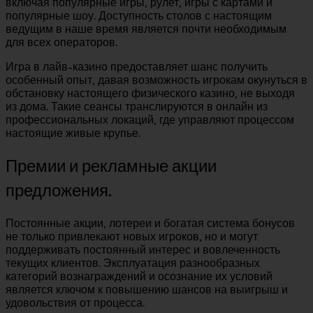
включая популярные игры, рулет, игры с картами и
популярные шоу. Доступность столов с настоящим
ведущим в наше время является почти необходимым
для всех операторов.
Игра в лайв-казино предоставляет шанс получить
особенный опыт, давая возможность игрокам окунуться в
обстановку настоящего физического казино, не выходя
из дома. Такие сеансы транслируются в онлайн из
профессиональных локаций, где управляют процессом
настоящие живые крупье.
Премии и рекламные акции
предложения.
Постоянные акции, лотереи и богатая система бонусов
не только привлекают новых игроков, но и могут
поддерживать постоянный интерес и вовлеченность
текущих клиентов. Эксплуатация разнообразных
категорий вознаграждений и осознание их условий
является ключом к повышению шансов на выигрыш и
удовольствия от процесса.