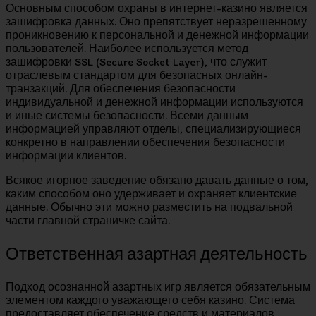
Основным способом охраны в интернет-казино является
зашифровка данных. Оно препятствует неразрешенному
проникновению к персональной и денежной информации
пользователей. Наиболее используется метод
зашифровки SSL (Secure Socket Layer), что служит
отраслевым стандартом для безопасных онлайн-
транзакций. Для обеспечения безопасности
индивидуальной и денежной информации используются
и иные системы безопасности. Всеми данным
информацией управляют отделы, специализирующиеся
конкретно в направлении обеспечения безопасности
информации клиентов.
Всякое игорное заведение обязано давать данные о том,
каким способом оно удерживает и охраняет клиентские
данные. Обычно эти можно разместить на подвальной
части главной страничке сайта.
Ответственная азартная деятельность
Подход осознанной азартных игр является обязательным
элементом каждого уважающего себя казино. Система
предоставляет обеспечение средств и материалов,