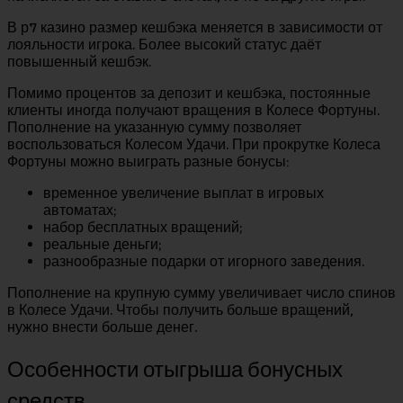
В р7 казино размер кешбэка меняется в зависимости от
лояльности игрока. Более высокий статус даёт
повышенный кешбэк.
Помимо процентов за депозит и кешбэка, постоянные
клиенты иногда получают вращения в Колесе Фортуны.
Пополнение на указанную сумму позволяет
воспользоваться Колесом Удачи. При прокрутке Колеса
Фортуны можно выиграть разные бонусы:
временное увеличение выплат в игровых
автоматах;
набор бесплатных вращений;
реальные деньги;
разнообразные подарки от игорного заведения.
Пополнение на крупную сумму увеличивает число спинов
в Колесе Удачи. Чтобы получить больше вращений,
нужно внести больше денег.
Особенности отыгрыша бонусных
средств