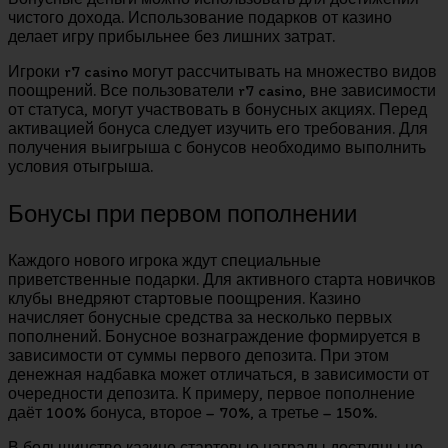
чистого дохода. Использование подарков от казино
делает игру прибыльнее без лишних затрат.
Игроки r7 casino могут рассчитывать на множество видов
поощрений. Все пользователи r7 casino, вне зависимости
от статуса, могут участвовать в бонусных акциях. Перед
активацией бонуса следует изучить его требования. Для
получения выигрыша с бонусов необходимо выполнить
условия отыгрыша.
Бонусы при первом пополнении
Каждого нового игрока ждут специальные
приветственные подарки. Для активного старта новичков
клубы внедряют стартовые поощрения. Казино
начисляет бонусные средства за несколько первых
пополнений. Бонусное вознаграждение формируется в
зависимости от суммы первого депозита. При этом
денежная надбавка может отличаться, в зависимости от
очередности депозита. К примеру, первое пополнение
даёт 100% бонуса, второе – 70%, а третье – 150%.
В большинстве казино стартовые награды доступны не