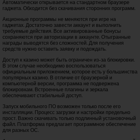
Автоматически открывается на стандартном браузере
гаджета. Обходится без скачивания сторонних программ.
Акционные программы не меняются при игре на
гаджетах. Достаточно завести аккаунт и выполнить
требуемые действия. Все активированные бонусы
сохраняются при авторизации в аккаунте. Отыгранные
награды выводятся без сложностей. Для получения
средств нужно оставить заявку и подождать.
Доступ к казино может быть ограничен из-за блокировки.
В этом случае необходимо воспользоваться
официальным приложением, которое есть у большинства
популярных казино. В отличие от браузерной и
компьютерной версии, программа не подвержена
блокировкам. Встроенные плагины и зеркала
обеспечивают стабильный доступ.
Запуск мобильного ПО возможен только после его
инсталляции. Процесс загрузки и настройки предельно
прост. Важно скачивать только подлинный установочный
файл. Платформа предлагает программное обеспечение
для разных ОС.