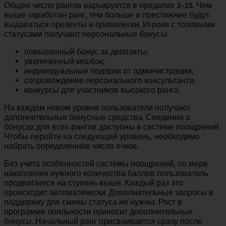
Общее число рангов варьируется в пределах 3-15. Чем
выше заработан ранг, тем больше и престижнее будут
выдаваться презенты и привилегии. Игроки с топовыми
статусами получают персональные бонусы:
повышенный бонус за депозиты;
увеличенный кешбэк;
индивидуальные подарки от администрации;
сопровождение персонального консультанта;
конкурсы для участников высокого ранга.
На каждом новом уровне пользователи получают
дополнительные бонусные средства. Сведения о
бонусах для всех рангов доступны в системе поощрений.
Чтобы перейти на следующий уровень, необходимо
набрать определенное число очков.
Без учета особенностей системы поощрений, по мере
накопления нужного количества баллов пользователь
продвигается на ступень выше. Каждый раз это
происходит автоматически. Дополнительные запросы в
поддержку для смены статуса не нужны. Рост в
программе лояльности приносит дополнительные
бонусы. Начальный ранг присваивается сразу после