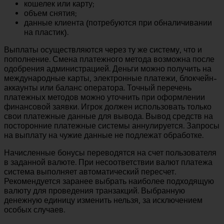
кошелек или карту;
объем снятия;
данные клиента (потребуются при обналичивании
на пластик).
Выплаты осуществляются через ту же систему, что и
пополнение. Смена платежного метода возможна после
одобрения администрацией. Деньги можно получить на
международные карты, электронные платежи, блокчейн-
аккаунты или баланс оператора. Точный перечень
платежных методов можно уточнить при оформлении
финансовой заявки. Игрок должен использовать только
свои платежные данные для вывода. Вывод средств на
посторонние платежные системы аннулируется. Запросы
на выплату на чужие данные не подлежат обработке.
Начисленные бонусы переводятся на счет пользователя
в заданной валюте. При несоответствии валют платежа
система выполняет автоматический пересчет.
Рекомендуется заранее выбрать наиболее подходящую
валюту для проведения транзакций. Выбранную
денежную единицу изменить нельзя, за исключением
особых случаев.