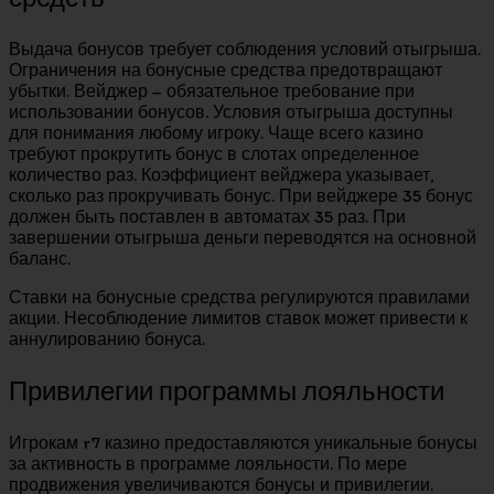
Выдача бонусов требует соблюдения условий отыгрыша.
Ограничения на бонусные средства предотвращают
убытки. Вейджер – обязательное требование при
использовании бонусов. Условия отыгрыша доступны
для понимания любому игроку. Чаще всего казино
требуют прокрутить бонус в слотах определенное
количество раз. Коэффициент вейджера указывает,
сколько раз прокручивать бонус. При вейджере 35 бонус
должен быть поставлен в автоматах 35 раз. При
завершении отыгрыша деньги переводятся на основной
баланс.
Ставки на бонусные средства регулируются правилами
акции. Несоблюдение лимитов ставок может привести к
аннулированию бонуса.
Привилегии программы лояльности
Игрокам r7 казино предоставляются уникальные бонусы
за активность в программе лояльности. По мере
продвижения увеличиваются бонусы и привилегии.