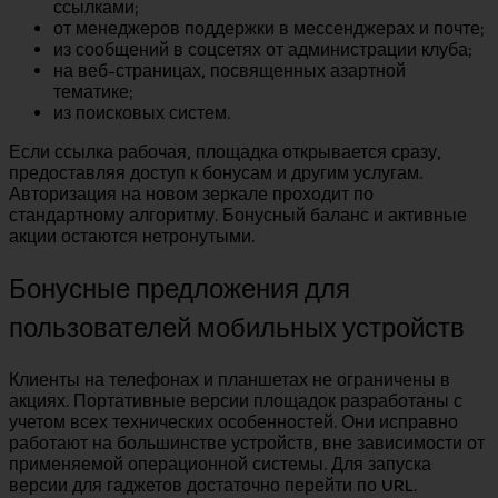
ссылками;
от менеджеров поддержки в мессенджерах и почте;
из сообщений в соцсетях от администрации клуба;
на веб-страницах, посвященных азартной
тематике;
из поисковых систем.
Если ссылка рабочая, площадка открывается сразу,
предоставляя доступ к бонусам и другим услугам.
Авторизация на новом зеркале проходит по
стандартному алгоритму. Бонусный баланс и активные
акции остаются нетронутыми.
Бонусные предложения для
пользователей мобильных устройств
Клиенты на телефонах и планшетах не ограничены в
акциях. Портативные версии площадок разработаны с
учетом всех технических особенностей. Они исправно
работают на большинстве устройств, вне зависимости от
применяемой операционной системы. Для запуска
версии для гаджетов достаточно перейти по URL.