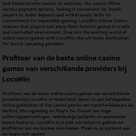
and financial information. In addition, the casino offers
various payment options, making it convenient for Dutch
players to make deposits and withdrawals. With its
commitment to responsible gaming, LocoWin Online Casino
ensures that players can enjoy their favorite games in a safe
and controlled environment. Dive into the exciting world of
online casino games with LocoWin, the ultimate destination
for Dutch-speaking gamblers.
Profiteer van de beste online casino
games van verschillende providers bij
LocoWin
Profiteer van de beste online casino games van verschillende
providers bij LocoWin in Nederland. Speel nu aan tafelspellen,
online gokkasten of live casino games van topontwikkelaars als
NetEnt, Microgaming en Play’n Go. Geniet van hoge
uitkeringspercentages, veelvoudige jackpots en spannende
bonus features. LocoWin is je plek om online te gokken en
profiteren van exclusieve voordeelen. Maak nu je account aan
en begin met spelen!