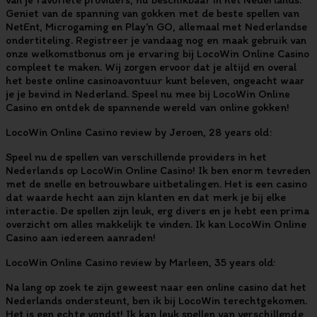
Geniet van de spanning van gokken met de beste spellen van
NetEnt, Microgaming en Play’n GO, allemaal met Nederlandse
ondertiteling. Registreer je vandaag nog en maak gebruik van
onze welkomstbonus om je ervaring bij LocoWin Online Casino
compleet te maken. Wij zorgen ervoor dat je altijd en overal
het beste online casinoavontuur kunt beleven, ongeacht waar
je je bevind in Nederland. Speel nu mee bij LocoWin Online
Casino en ontdek de spannende wereld van online gokken!
LocoWin Online Casino review by Jeroen, 28 years old:
Speel nu de spellen van verschillende providers in het
Nederlands op LocoWin Online Casino! Ik ben enorm tevreden
met de snelle en betrouwbare uitbetalingen. Het is een casino
dat waarde hecht aan zijn klanten en dat merk je bij elke
interactie. De spellen zijn leuk, erg divers en je hebt een prima
overzicht om alles makkelijk te vinden. Ik kan LocoWin Online
Casino aan iedereen aanraden!
LocoWin Online Casino review by Marleen, 35 years old:
Na lang op zoek te zijn geweest naar een online casino dat het
Nederlands ondersteunt, ben ik bij LocoWin terechtgekomen.
Het is een echte vondst! Ik kan leuk spellen van verschillende