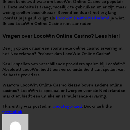
Ik ben benieuwd waarom LocoWin Online Casino zo populair
is. Deze website is traag, moeilijk te gebruiken en er zijn maar
weinig spellen beschikbaar. Bovendien duurt het erg lang
voordat je je geld krijgt als
Locowin Casino Nederland
je wint.
Ik zou LocoWin Online Casino niet aanraden.
Vragen over LocoWin Online Casino? Lees hier!
Ben jij op zoek naar een spannende online casino ervaring in
het Nederlands? Probeer dan LocoWin Online Casino!
Kan ik spellen van verschillende providers spelen bij LocoWin?
Absoluut! LocoWin biedt een verscheidenheid aan spellen van
de beste providers.
Waarom LocoWin Online Casino kiezen boven andere online
casinos? LocoWin is speciaal ontworpen voor de Nederlandse
markt en biedt een unieke en stimulerende ervaring.
This entry was posted in
Uncategorized
. Bookmark the
permalink
.