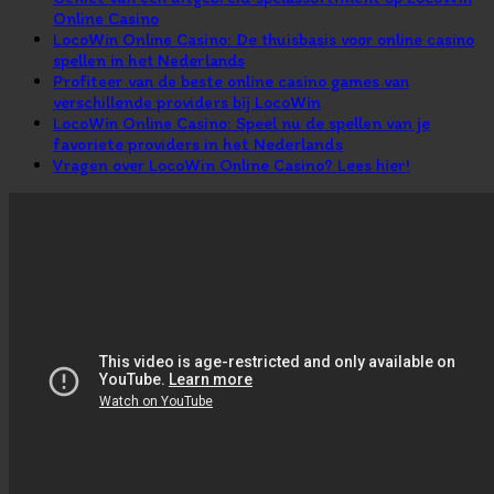
Online Casino
LocoWin Online Casino: De thuisbasis voor online casino
spellen in het Nederlands
Profiteer van de beste online casino games van
verschillende providers bij LocoWin
LocoWin Online Casino: Speel nu de spellen van je
favoriete providers in het Nederlands
Vragen over LocoWin Online Casino? Lees hier!