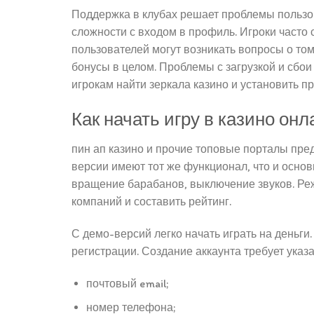
Поддержка в клубах решает проблемы пользов
сложности с входом в профиль. Игроки часто
пользователей могут возникать вопросы о том
бонусы в целом. Проблемы с загрузкой и сбо
игрокам найти зеркала казино и установить п
Как начать игру в казино онл
пин ап казино и прочие топовые порталы пре
версии имеют тот же функционал, что и осно
вращение барабанов, выключение звуков. Реж
компаний и составить рейтинг.
С демо-версий легко начать играть на деньги
регистрации. Создание аккаунта требует ука
почтовый email;
номер телефона;