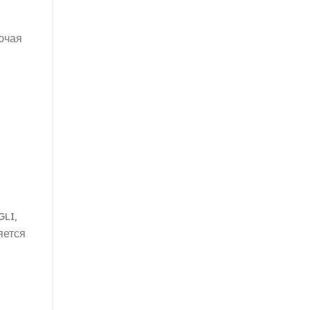
ючая
LI,
яется