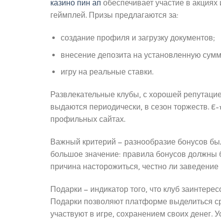
казино пин ап
обеспечивает участие в акциях
геймплей. Призы предлагаются за:
создание профиля и загрузку документов;
внесение депозита на установленную сумм
игру на реальные ставки.
Развлекательные клубы, с хорошей репутаци
выдаются периодически, в сезон торжеств. E-
профильных сайтах.
Важный критерий – разнообразие бонусов был
большое значение: правила бонусов должны 
причина насторожиться, честно ли заведение
Подарки – индикатор того, что клуб заинтере
Подарки позволяют платформе выделиться ср
участвуют в игре, сохранением своих денег.