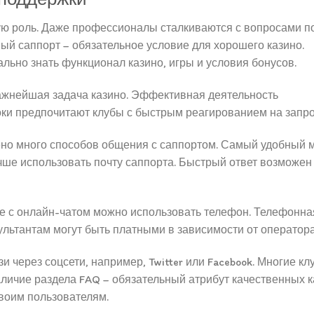
ую роль. Даже профессионалы сталкиваются с вопросами п
ный саппорт – обязательное условие для хорошего казино.
льно знать функционал казино, игры и условия бонусов.
ажнейшая задача казино. Эффективная деятельность
оки предпочитают клубы с быстрым реагированием на запр
влено много способов общения с саппортом. Самый удобный 
ше использовать почту саппорта. Быстрый ответ возможен
е с онлайн-чатом можно использовать телефон. Телефонна
сультантам могут быть платными в зависимости от оператора
 через соцсети, например, Twitter или Facebook. Многие кл
аличие раздела FAQ – обязательный атрибут качественных к
воим пользователям.