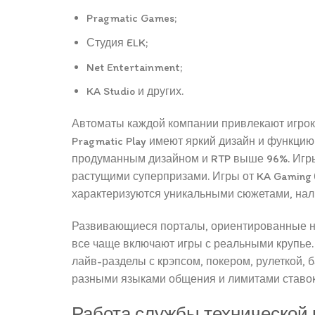
Pragmatic Games;
Студия ELK;
Net Entertainment;
KA Studio и других.
Автоматы каждой компании привлекают игро
Pragmatic Play имеют яркий дизайн и функцию
продуманным дизайном и RTP выше 96%. Игры
растущими суперпризами. Игры от KA Gaming 
характеризуются уникальными сюжетами, нал
Развивающиеся порталы, ориентированные на
все чаще включают игры с реальными крупье. 
лайв-разделы с крэпсом, покером, рулеткой,
разными языками общения и лимитами ставок
Работа службы технической