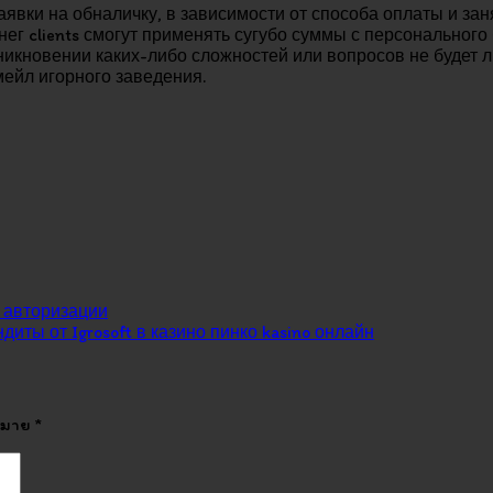
аявки на обналичку, в зависимости от способа оплаты и з
нег clients смогут применять сугубо суммы с персональног
никновении каких-либо сложностей или вопросов не будет 
мейл игорного заведения.
з авторизации
ты от Igrosoft в казино пинко kasino онлайн
งหมาย
*