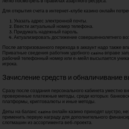
легко посмотреть в правилах азартного ресурса.
Для открытия счета в интернет-клубе казино онлайн потр
Указать адрес электронной почты.
Ввести актуальный номер телефона.
Придумать надежный пароль.
Актуализировать достижение совершеннолетнего воз
После авторизованного перехода в аккаунт надо также вп
Приватные сведения работник удобного casino вправе з
рабочий телефонный номер или е-мейл высылается уникал
игрока.
Зачисление средств и обналичивание 
Сразу после создания персонального кабинета уместно вн
проверенные платежные методы, среди которых: банковски
платформы, криптовалюты и иные методы.
Депы на баланс cazino онлайн казино приходят шустро, н
применить первую награду для дополнительного финансир
слотмашин из ассортимента веб-проекта.