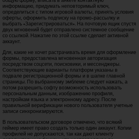
общую форму, вписать в анкете контактную
информацию, придумать неповторимый ключ,
определиться с типом игровой валюты, принять условия
оферты, оформить подписку на промо-рассылку и
выбрать «Зарегистрироваться». На почтовую ящик спустя
двух мгновений будет отправлено системное сообщение
со ссылкой. Нажатие по этой ссылке сделает активной
аккаунт.
Для, какие не хочет растрачивать время для оформление
формы, предоставлена мгновенная авторизация
посредством соцсети, поисковики, и мессенджеры.
Соответствующие варианты платформ указаны в
подвале регистрационной формы и в шапке главной
страницы. По выбранному эмблеме следует нажать, а
потом разрешить софту возможность использовать
персональным данным, изображению профиля,
настройкам языка и электронному адресу. После
правильной верификации нового пользователя учетные
записи синхронизируются.
В пользовательском договоре отмечено, что всякий
геймер имеет право создать только один аккаунт. Копии
профилей не допускаются, так как дают клиенту