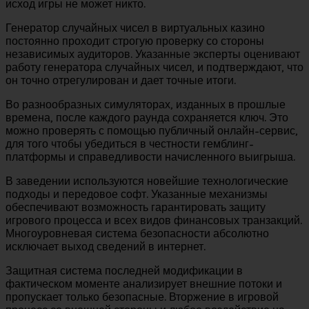
исход игры не может никто.
Генератор случайных чисел в виртуальных казино
постоянно проходит строгую проверку со стороны
независимых аудиторов. Указанные эксперты оценивают
работу генератора случайных чисел, и подтверждают, что
он точно отрегулирован и дает точные итоги.
Во разнообразных симуляторах, изданных в прошлые
времена, после каждого раунда сохраняется ключ. Это
можно проверять с помощью публичный онлайн-сервис,
для того чтобы убедиться в честности гемблинг-
платформы и справедливости начисленного выигрыша.
В заведении используются новейшие технологические
подходы и передовое софт. Указанные механизмы
обеспечивают возможность гарантировать защиту
игрового процесса и всех видов финансовых транзакций.
Многоуровневая система безопасности абсолютно
исключает выход сведений в интернет.
Защитная система последней модификации в
фактическом моменте анализирует внешние потоки и
пропускает только безопасные. Вторжение в игровой