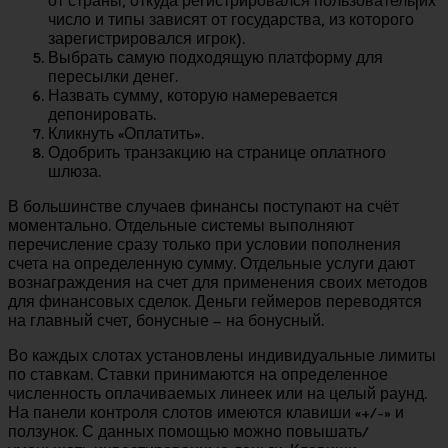
от страны, откуда регистрировался пользователь|их
число и типы зависят от государства, из которого
зарегистрировался игрок).
Выбрать самую подходящую платформу для
пересылки денег.
Назвать сумму, которую намеревается
депонировать.
Кликнуть «Оплатить».
Одобрить транзакцию на странице оплатного
шлюза.
В большинстве случаев финансы поступают на счёт
моментально. Отдельные системы выполняют
перечисление сразу только при условии пополнения
счета на определенную сумму. Отдельные услуги дают
вознаграждения на счет для применения своих методов
для финансовых сделок. Деньги геймеров переводятся
на главный счет, бонусные – на бонусный.
Во каждых слотах установлены индивидуальные лимиты
по ставкам. Ставки принимаются на определенное
численность оплачиваемых линеек или на целый раунд.
На панели контроля слотов имеются клавиши «+/-» и
ползунок. С данных помощью можно повышать/