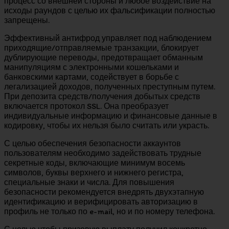
процесс со внешней стороны и любое воздействие на
исходы раундов с целью их фальсификации полностью
запрещены.
Эффективный антифрод управляет под наблюдением
приходящие/отправляемые транзакции, блокирует
дублирующие переводы, предотвращает обманным
манипуляциям с электронными кошельками и
банковскими картами, содействует в борьбе с
легализацией доходов, полученных преступным путем.
При депозита средств/получения добытых средств
включается протокол SSL. Она преобразует
индивидуальные информацию и финансовые данные в
кодировку, чтобы их нельзя было считать или украсть.
С целью обеспечения безопасности аккаунтов
пользователям необходимо задействовать трудные
секретные коды, включающие минимум восемь
символов, буквы верхнего и нижнего регистра,
специальные знаки и числа. Для повышения
безопасности рекомендуется внедрять двухэтапную
идентификацию и верифицировать авторизацию в
профиль не только по e-mail, но и по номеру телефона.