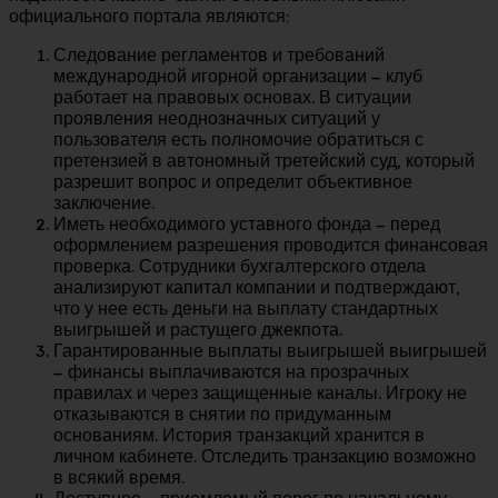
официального портала являются:
Следование регламентов и требований
международной игорной организации – клуб
работает на правовых основах. В ситуации
проявления неоднозначных ситуаций у
пользователя есть полномочие обратиться с
претензией в автономный третейский суд, который
разрешит вопрос и определит объективное
заключение.
Иметь необходимого уставного фонда – перед
оформлением разрешения проводится финансовая
проверка. Сотрудники бухгалтерского отдела
анализируют капитал компании и подтверждают,
что у нее есть деньги на выплату стандартных
выигрышей и растущего джекпота.
Гарантированные выплаты выигрышей выигрышей
– финансы выплачиваются на прозрачных
правилах и через защищенные каналы. Игроку не
отказываются в снятии по придуманным
основаниям. История транзакций хранится в
личном кабинете. Отследить транзакцию возможно
в всякий время.