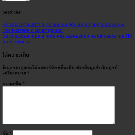
petchchai
Безопасная игра в казино на деньги на персональном
компьютере и смартфонах.
Безопасная игра в игорном заведении на финансы на ПК
и телефонах.
ใส่ความเห็น
อีเมลของคุณจะไม่แสดงให้คนอื่นเห็น
ช่องข้อมูลจำเป็นถูกทำ
เครื่องหมาย
*
ความเห็น
*
ชื่อ
*