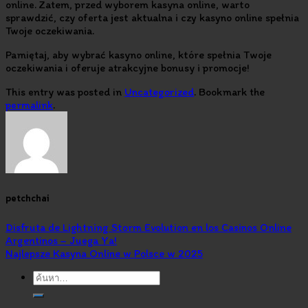
online. Zatem, przed wyborem kasyna online, warto
sprawdzić, czy oferta jest aktualna i czy kasyno online spełnia
Twoje oczekiwania.
Pamiętaj, aby wybrać kasyno online, które spełnia Twoje
oczekiwania i oferuje atrakcyjne bonusy i promocje!
This entry was posted in
Uncategorized
. Bookmark the
permalink
.
petchchai
Disfruta de Lightning Storm Evolution en los Casinos Online
Argentinos – Juega Ya!
Najlepsze Kasyna Online w Polsce w 2025