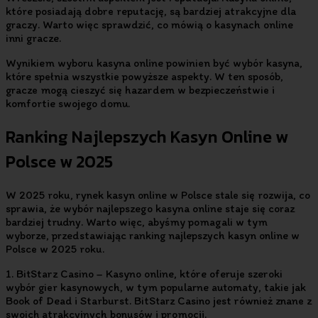
które posiadają dobre reputację, są bardziej atrakcyjne dla
graczy. Warto więc sprawdzić, co mówią o kasynach online
inni gracze.
Wynikiem wyboru kasyna online powinien być wybór kasyna,
które spełnia wszystkie powyższe aspekty. W ten sposób,
gracze mogą cieszyć się hazardem w bezpieczeństwie i
komfortie swojego domu.
Ranking Najlepszych Kasyn Online w
Polsce w 2025
W 2025 roku, rynek kasyn online w Polsce stale się rozwija, co
sprawia, że wybór najlepszego kasyna online staje się coraz
bardziej trudny. Warto więc, abyśmy pomagali w tym
wyborze, przedstawiając ranking najlepszych kasyn online w
Polsce w 2025 roku.
1. BitStarz Casino – Kasyno online, które oferuje szeroki
wybór gier kasynowych, w tym popularne automaty, takie jak
Book of Dead i Starburst. BitStarz Casino jest również znane z
swoich atrakcyjnych bonusów i promocji.