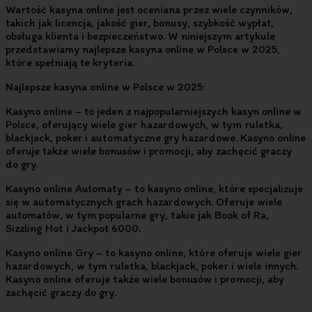
Wartość kasyna online jest oceniana przez wiele czynników,
takich jak licencja, jakość gier, bonusy, szybkość wypłat,
obsługa klienta i bezpieczeństwo. W niniejszym artykule
przedstawiamy najlepsze kasyna online w Polsce w 2025,
które spełniają te kryteria.
Najlepsze kasyna online w Polsce w 2025:
Kasyno online – to jeden z najpopularniejszych kasyn online w
Polsce, oferujący wiele gier hazardowych, w tym ruletka,
blackjack, poker i automatyczne gry hazardowe. Kasyno online
oferuje także wiele bonusów i promocji, aby zachęcić graczy
do gry.
Kasyno online Automaty – to kasyno online, które specjalizuje
się w automatycznych grach hazardowych. Oferuje wiele
automatów, w tym popularne gry, takie jak Book of Ra,
Sizzling Hot i Jackpot 6000.
Kasyno online Gry – to kasyno online, które oferuje wiele gier
hazardowych, w tym ruletka, blackjack, poker i wiele innych.
Kasyno online oferuje także wiele bonusów i promocji, aby
zachęcić graczy do gry.