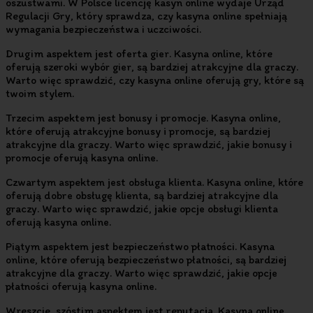
oszustwami. W Polsce licencję kasyn online wydaje Urząd
Regulacji Gry, który sprawdza, czy kasyna online spełniają
wymagania bezpieczeństwa i uczciwości.
Drugim aspektem jest oferta gier. Kasyna online, które
oferują szeroki wybór gier, są bardziej atrakcyjne dla graczy.
Warto więc sprawdzić, czy kasyna online oferują gry, które są
twoim stylem.
Trzecim aspektem jest bonusy i promocje. Kasyna online,
które oferują atrakcyjne bonusy i promocje, są bardziej
atrakcyjne dla graczy. Warto więc sprawdzić, jakie bonusy i
promocje oferują kasyna online.
Czwartym aspektem jest obsługa klienta. Kasyna online, które
oferują dobre obsługę klienta, są bardziej atrakcyjne dla
graczy. Warto więc sprawdzić, jakie opcje obsługi klienta
oferują kasyna online.
Piątym aspektem jest bezpieczeństwo płatności. Kasyna
online, które oferują bezpieczeństwo płatności, są bardziej
atrakcyjne dla graczy. Warto więc sprawdzić, jakie opcje
płatności oferują kasyna online.
Wreszcie, szóstim aspektem jest reputacja. Kasyna online,