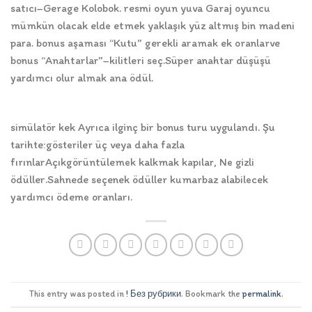
satıcı–Gerage Kolobok. resmi oyun yuva Garaj oyuncu
mümkün olacak elde etmek yaklaşık yüz altmış bin madeni
para. bonus aşaması “Kutu” gerekli aramak ek oranlarve
bonus “Anahtarlar”–kilitleri seç.Süper anahtar düşüşü
yardımcı olur almak ana ödül.
simülatör kek Ayrıca ilginç bir bonus turu uygulandı. Şu
tarihte:gösteriler üç veya daha fazla
fırınlarAçıkgörüntülemek kalkmak kapılar, Ne gizli
ödüller.Sahnede seçenek ödüller kumarbaz alabilecek
yardımcı ödeme oranları.
This entry was posted in
! Без рубрики
. Bookmark the
permalink
.