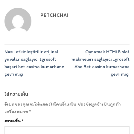
PETCHCHAI
Nasıl etkinleştirilir orijinal
Oynamak HTML5 slot
yuvalar sağlayıcı Igrosoft
makineleri sağlayıcı Igrosoft
başari bet casino kumarhane
Abe Bet casino kumarhane
çevrimiçi
çevrimiçi
ใส่ความเห็น
อีเมลของคุณจะไม่แสดงให้คนอื่นเห็น
ช่องข้อมูลจำเป็นถูกทำ
เครื่องหมาย
*
ความเห็น
*