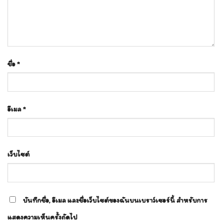
ชื่อ
*
อีเมล
*
เว็บไซต์
บันทึกชื่อ, อีเมล และชื่อเว็บไซต์ของฉันบนเบราว์เซอร์นี้ สำหรับการ
แสดงความเห็นครั้งถัดไป