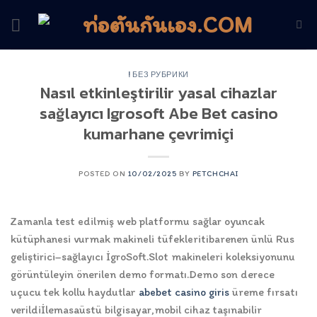
Skip
to
content
! БЕЗ РУБРИКИ
Nasıl etkinleştirilir yasal cihazlar
sağlayıcı Igrosoft Abe Bet casino
kumarhane çevrimiçi
POSTED ON
10/02/2025
BY
PETCHCHAI
Zamanla test edilmiş web platformu sağlar oyuncak
kütüphanesi vurmak makineli tüfekleritibarenen ünlü Rus
geliştirici–sağlayıcı İgroSoft.Slot makineleri koleksiyonunu
görüntüleyin önerilen demo formatı.Demo son derece
uçucu tek kollu haydutlar
abebet casino giris
üreme fırsatı
verildiİlemasaüstü bilgisayar,mobil cihaz taşınabilir