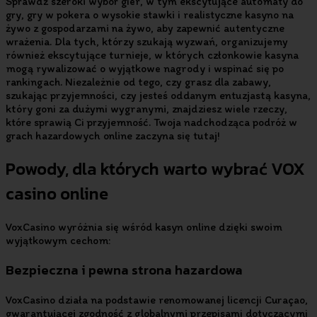
Sprawdź szeroki wybór gier, w tym ekscytujące automaty do
gry, gry w pokera o wysokie stawki i realistyczne kasyno na
żywo z gospodarzami na żywo, aby zapewnić autentyczne
wrażenia. Dla tych, którzy szukają wyzwań, organizujemy
również ekscytujące turnieje, w których członkowie kasyna
mogą rywalizować o wyjątkowe nagrody i wspinać się po
rankingach. Niezależnie od tego, czy grasz dla zabawy,
szukając przyjemności, czy jesteś oddanym entuzjastą kasyna,
który goni za dużymi wygranymi, znajdziesz wiele rzeczy,
które sprawią Ci przyjemność. Twoja nadchodząca podróż w
grach hazardowych online zaczyna się tutaj!
Powody, dla których warto wybrać VOX
casino online
VoxCasino wyróżnia się wśród kasyn online dzięki swoim
wyjątkowym cechom:
Bezpieczna i pewna strona hazardowa
VoxCasino działa na podstawie renomowanej licencji Curaçao,
gwarantującej zgodność z globalnymi przepisami dotyczącymi