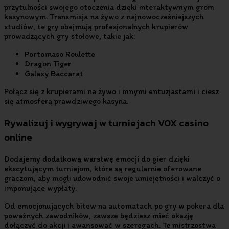
przytulności swojego otoczenia dzięki interaktywnym grom
kasynowym. Transmisja na żywo z najnowocześniejszych
studiów, te gry obejmują profesjonalnych krupierów
prowadzących gry stołowe, takie jak:
Portomaso Roulette
Dragon Tiger
Galaxy Baccarat
Połącz się z krupierami na żywo i innymi entuzjastami i ciesz
się atmosferą prawdziwego kasyna.
Rywalizuj i wygrywaj w turniejach VOX casino
online
Dodajemy dodatkową warstwę emocji do gier dzięki
ekscytującym turniejom, które są regularnie oferowane
graczom, aby mogli udowodnić swoje umiejętności i walczyć o
imponujące wypłaty.
Od emocjonujących bitew na automatach po gry w pokera dla
poważnych zawodników, zawsze będziesz mieć okazję
dołączyć do akcji i awansować w szeregach. Te mistrzostwa