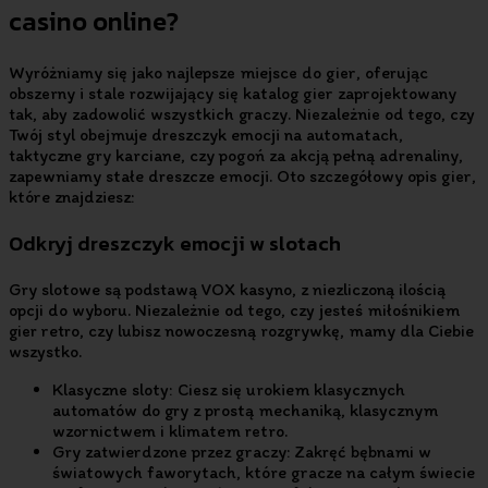
casino online?
Wyróżniamy się jako najlepsze miejsce do gier, oferując
obszerny i stale rozwijający się katalog gier zaprojektowany
tak, aby zadowolić wszystkich graczy. Niezależnie od tego, czy
Twój styl obejmuje dreszczyk emocji na automatach,
taktyczne gry karciane, czy pogoń za akcją pełną adrenaliny,
zapewniamy stałe dreszcze emocji. Oto szczegółowy opis gier,
które znajdziesz:
Odkryj dreszczyk emocji w slotach
Gry slotowe są podstawą VOX kasyno, z niezliczoną ilością
opcji do wyboru. Niezależnie od tego, czy jesteś miłośnikiem
gier retro, czy lubisz nowoczesną rozgrywkę, mamy dla Ciebie
wszystko.
Klasyczne sloty: Ciesz się urokiem klasycznych
automatów do gry z prostą mechaniką, klasycznym
wzornictwem i klimatem retro.
Gry zatwierdzone przez graczy: Zakręć bębnami w
światowych faworytach, które gracze na całym świecie