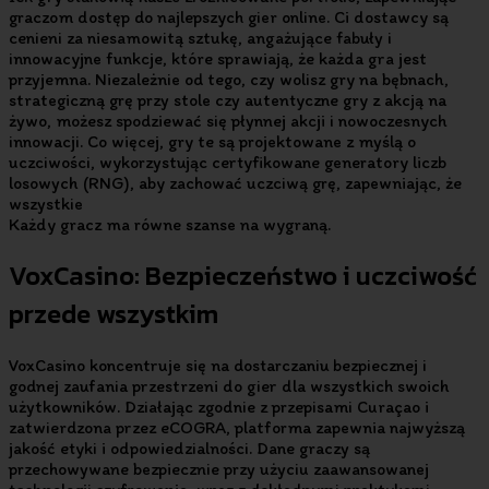
graczom dostęp do najlepszych gier online. Ci dostawcy są
cenieni za niesamowitą sztukę, angażujące fabuły i
innowacyjne funkcje, które sprawiają, że każda gra jest
przyjemna. Niezależnie od tego, czy wolisz gry na bębnach,
strategiczną grę przy stole czy autentyczne gry z akcją na
żywo, możesz spodziewać się płynnej akcji i nowoczesnych
innowacji. Co więcej, gry te są projektowane z myślą o
uczciwości, wykorzystując certyfikowane generatory liczb
losowych (RNG), aby zachować uczciwą grę, zapewniając, że
wszystkie
Każdy gracz ma równe szanse na wygraną.
VoxCasino: Bezpieczeństwo i uczciwość
przede wszystkim
VoxCasino koncentruje się na dostarczaniu bezpiecznej i
godnej zaufania przestrzeni do gier dla wszystkich swoich
użytkowników. Działając zgodnie z przepisami Curaçao i
zatwierdzona przez eCOGRA, platforma zapewnia najwyższą
jakość etyki i odpowiedzialności. Dane graczy są
przechowywane bezpiecznie przy użyciu zaawansowanej