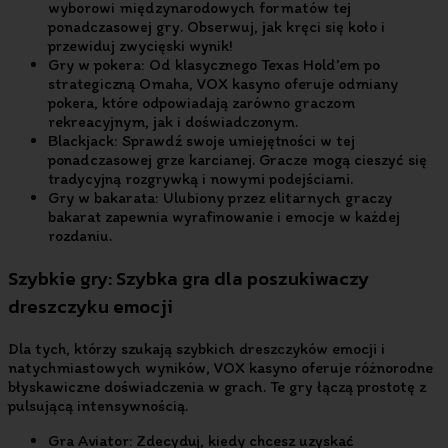
wyborowi międzynarodowych formatów tej
ponadczasowej gry. Obserwuj, jak kręci się koło i
przewiduj zwycięski wynik!
Gry w pokera: Od klasycznego Texas Hold’em po
strategiczną Omaha, VOX kasyno oferuje odmiany
pokera, które odpowiadają zarówno graczom
rekreacyjnym, jak i doświadczonym.
Blackjack: Sprawdź swoje umiejętności w tej
ponadczasowej grze karcianej. Gracze mogą cieszyć się
tradycyjną rozgrywką i nowymi podejściami.
Gry w bakarata: Ulubiony przez elitarnych graczy
bakarat zapewnia wyrafinowanie i emocje w każdej
rozdaniu.
Szybkie gry: Szybka gra dla poszukiwaczy
dreszczyku emocji
Dla tych, którzy szukają szybkich dreszczyków emocji i
natychmiastowych wyników, VOX kasyno oferuje różnorodne
błyskawiczne doświadczenia w grach. Te gry łączą prostotę z
pulsującą intensywnością.
Gra Aviator: Zdecyduj, kiedy chcesz uzyskać