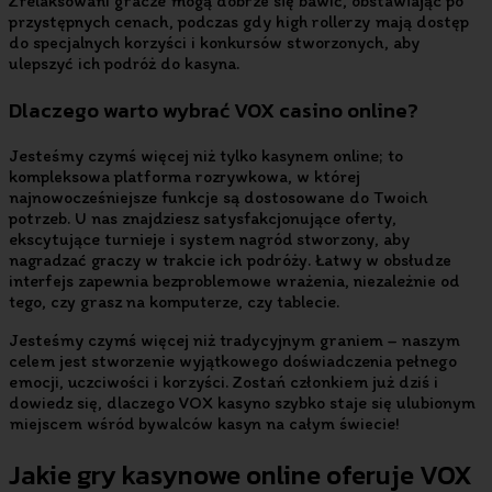
Zrelaksowani gracze mogą dobrze się bawić, obstawiając po
przystępnych cenach, podczas gdy high rollerzy mają dostęp
do specjalnych korzyści i konkursów stworzonych, aby
ulepszyć ich podróż do kasyna.
Dlaczego warto wybrać VOX casino online?
Jesteśmy czymś więcej niż tylko kasynem online; to
kompleksowa platforma rozrywkowa, w której
najnowocześniejsze funkcje są dostosowane do Twoich
potrzeb. U nas znajdziesz satysfakcjonujące oferty,
ekscytujące turnieje i system nagród stworzony, aby
nagradzać graczy w trakcie ich podróży. Łatwy w obsłudze
interfejs zapewnia bezproblemowe wrażenia, niezależnie od
tego, czy grasz na komputerze, czy tablecie.
Jesteśmy czymś więcej niż tradycyjnym graniem – naszym
celem jest stworzenie wyjątkowego doświadczenia pełnego
emocji, uczciwości i korzyści. Zostań członkiem już dziś i
dowiedz się, dlaczego VOX kasyno szybko staje się ulubionym
miejscem wśród bywalców kasyn na całym świecie!
Jakie gry kasynowe online oferuje VOX