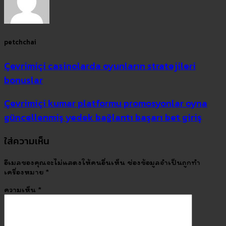
petchchai
Çevrimiçi casinolarda oyunların stratejileri
bonuslar
Çevrimiçi kumar platformu promosyonlar oyna
güncellenmiş yedek bağlantı başarı bet giriş
ใส่ความเห็น
อีเมลของคุณจะไม่แสดงให้คนอื่นเห็น
ช่องข้อมูลจำเป็นถูกทำ
เครื่องหมาย
*
ความเห็น
*