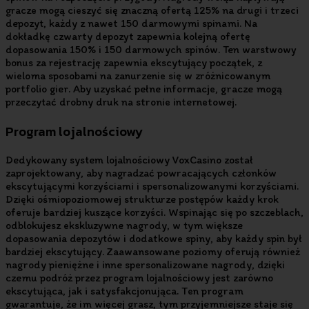
gracze mogą cieszyć się znaczną ofertą 125% na drugi i trzeci
depozyt, każdy z nawet 150 darmowymi spinami. Na
dokładkę czwarty depozyt zapewnia kolejną ofertę
dopasowania 150% i 150 darmowych spinów. Ten warstwowy
bonus za rejestrację zapewnia ekscytujący początek, z
wieloma sposobami na zanurzenie się w zróżnicowanym
portfolio gier. Aby uzyskać pełne informacje, gracze mogą
przeczytać drobny druk na stronie internetowej.
Program lojalnościowy
Dedykowany system lojalnościowy VoxCasino został
zaprojektowany, aby nagradzać powracających członków
ekscytującymi korzyściami i spersonalizowanymi korzyściami.
Dzięki ośmiopoziomowej strukturze postępów każdy krok
oferuje bardziej kuszące korzyści. Wspinając się po szczeblach,
odblokujesz ekskluzywne nagrody, w tym większe
dopasowania depozytów i dodatkowe spiny, aby każdy spin był
bardziej ekscytujący. Zaawansowane poziomy oferują również
nagrody pieniężne i inne spersonalizowane nagrody, dzięki
czemu podróż przez program lojalnościowy jest zarówno
ekscytująca, jak i satysfakcjonująca. Ten program
gwarantuje, że im więcej grasz, tym przyjemniejsze staje się