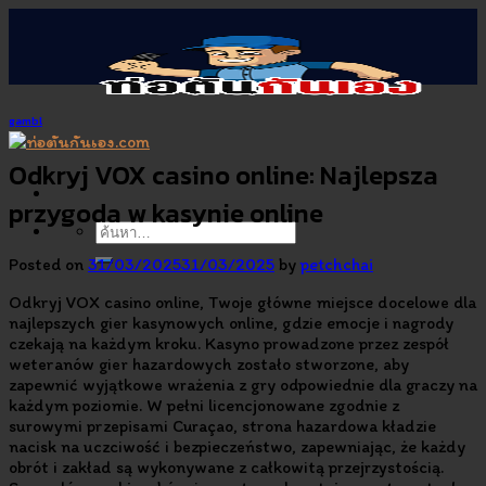
Skip
to
content
gambl
Odkryj VOX casino online: Najlepsza
przygoda w kasynie online
Posted on
31/03/2025
31/03/2025
by
petchchai
Odkryj VOX casino online, Twoje główne miejsce docelowe dla
najlepszych gier kasynowych online, gdzie emocje i nagrody
czekają na każdym kroku. Kasyno prowadzone przez zespół
weteranów gier hazardowych zostało stworzone, aby
zapewnić wyjątkowe wrażenia z gry odpowiednie dla graczy na
każdym poziomie. W pełni licencjonowane zgodnie z
surowymi przepisami Curaçao, strona hazardowa kładzie
nacisk na uczciwość i bezpieczeństwo, zapewniając, że każdy
obrót i zakład są wykonywane z całkowitą przejrzystością.