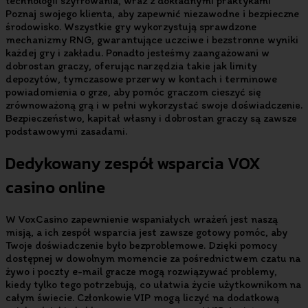
technologii szyfrowania, wraz z dokładnymi praktykami
Poznaj swojego klienta, aby zapewnić niezawodne i bezpieczne
środowisko. Wszystkie gry wykorzystują sprawdzone
mechanizmy RNG, gwarantujące uczciwe i bezstronne wyniki
każdej gry i zakładu. Ponadto jesteśmy zaangażowani w
dobrostan graczy, oferując narzędzia takie jak limity
depozytów, tymczasowe przerwy w kontach i terminowe
powiadomienia o grze, aby pomóc graczom cieszyć się
zrównoważoną grą i w pełni wykorzystać swoje doświadczenie.
Bezpieczeństwo, kapitał własny i dobrostan graczy są zawsze
podstawowymi zasadami.
Dedykowany zespół wsparcia VOX
casino online
W VoxCasino zapewnienie wspaniałych wrażeń jest naszą
misją, a ich zespół wsparcia jest zawsze gotowy pomóc, aby
Twoje doświadczenie było bezproblemowe. Dzięki pomocy
dostępnej w dowolnym momencie za pośrednictwem czatu na
żywo i poczty e-mail gracze mogą rozwiązywać problemy,
kiedy tylko tego potrzebują, co ułatwia życie użytkownikom na
całym świecie. Członkowie VIP mogą liczyć na dodatkową