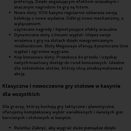
preferują. Dzięki angażującym efektom wizualnym i
znacznym nagrodom te gry są hitem.
Nowe sloty: VOX kasyno regularnie odświeża swoją
kolekcję o nowe wydania. Odkryj nowe mechanizmy, z
wyłączeniem
użyteczne nagrody i hipnotyzujące efekty wizualne.
Dynamiczne sloty z liniami wypłat: Ulepsz swoje
wrażenia z gry na slotach dzięki nieograniczonym
możliwościom. Sloty Megaways oferują dynamiczne linie
wypłat i ogromne wygrane.
Kup bonusowe sloty: Przeskocz do przodu i uzyskaj
natychmiastowy dostęp do rund bonusowych. Idealne
dla miłośników slotów, którzy chcą zmaksymalizować
akcję.
Klasyczne i nowoczesne gry stołowe w kasynie
dla wszystkich
Dla graczy, którzy kochają gry taktyczne i planistyczne,
oferujemy kompleksowy wybór uwielbianych i świeżych gier
karcianych i stołowych w kasynie.
Ruletka: Zakręć, aby wygrać duże pieniądze dzięki