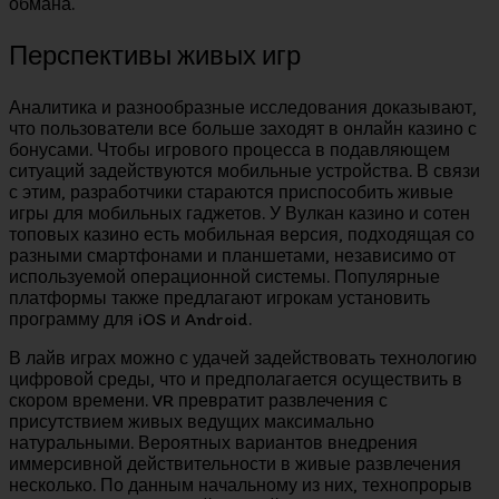
обмана.
Перспективы живых игр
Аналитика и разнообразные исследования доказывают,
что пользователи все больше заходят в онлайн казино с
бонусами. Чтобы игрового процесса в подавляющем
ситуаций задействуются мобильные устройства. В связи
с этим, разработчики стараются приспособить живые
игры для мобильных гаджетов. У Вулкан казино и сотен
топовых казино есть мобильная версия, подходящая со
разными смартфонами и планшетами, независимо от
используемой операционной системы. Популярные
платформы также предлагают игрокам установить
программу для iOS и Android.
В лайв играх можно с удачей задействовать технологию
цифровой среды, что и предполагается осуществить в
скором времени. VR превратит развлечения с
присутствием живых ведущих максимально
натуральными. Вероятных вариантов внедрения
иммерсивной действительности в живые развлечения
несколько. По данным начальному из них, технопрорыв