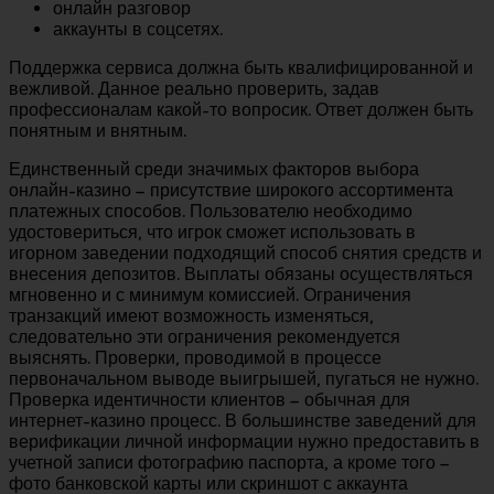
онлайн разговор
аккаунты в соцсетях.
Поддержка сервиса должна быть квалифицированной и
вежливой. Данное реально проверить, задав
профессионалам какой-то вопросик. Ответ должен быть
понятным и внятным.
Единственный среди значимых факторов выбора
онлайн-казино – присутствие широкого ассортимента
платежных способов. Пользователю необходимо
удостовериться, что игрок сможет использовать в
игорном заведении подходящий способ снятия средств и
внесения депозитов. Выплаты обязаны осуществляться
мгновенно и с минимум комиссией. Ограничения
транзакций имеют возможность изменяться,
следовательно эти ограничения рекомендуется
выяснять. Проверки, проводимой в процессе
первоначальном выводе выигрышей, пугаться не нужно.
Проверка идентичности клиентов – обычная для
интернет-казино процесс. В большинстве заведений для
верификации личной информации нужно предоставить в
учетной записи фотографию паспорта, а кроме того –
фото банковской карты или скриншот с аккаунта