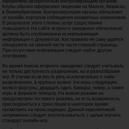
оформлено авторитетным контролирующим органом.
Клубы обычно оформляют лицензии на Мальте, Кюрасао,
в Великобритании. Контролирующие органы обязывают
от онлайн-порталов соблюдения конкретных нормативов.
В результате этого степень услуг существенно
повышается. На сайте игорного заведения обязательно
должна быть опубликована исчерпывающая
информация о документах. Как правило ее саму удается
обнаружить на нижней части части главной страницы.
При отсутствии информации следует найти другую
платформу.
Во время поиска игорного заведения следует учитывать
не только доступность разрешения, но и разнообразие
игр. В случае если вести речь исключительно о лайв-
развлечениях, в крупных казино эти игры следующие:
колесо фортуны, двадцать одно, баккара, покер, а также
игры в формате телешоу. На живом режиме не
предусмотрен тестового режима, но есть возможность
присоединиться к трансляции и некоторое время
посмотреть на происходящее. Данной перспективой
непременно следует воспользоваться, с целью изучить
стандарт онлайн-игр.