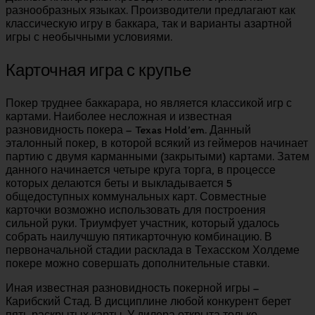
разнообразных языках. Производители предлагают как
классическую игру в баккара, так и варианты азартной
игры с необычными условиями.
Карточная игра с крупье
Покер труднее баккарара, но является классикой игр с
картами. Наиболее несложная и известная
разновидность покера – Texas Hold’em. Данный
эталонный покер, в которой всякий из геймеров начинает
партию с двумя карманными (закрытыми) картами. Затем
данного начинается четыре круга торга, в процессе
которых делаются беты и выкладывается 5
общедоступных коммунальных карт. Совместные
карточки возможно использовать для построения
сильной руки. Триумфует участник, который удалось
собрать наилучшую пятикарточную комбинацию. В
первоначальной стадии расклада в Техасском Холдеме
покере можно совершать дополнительные ставки.
Иная известная разновидность покерной игры –
Карибский Стад. В дисциплине любой конкурент берет
пять раскрытых карты. У дилера открыта только