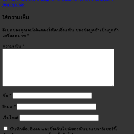
дилерами
ใส่ความเห็น
อีเมลของคุณจะไม่แสดงให้คนอื่นเห็น
ช่องข้อมูลจำเป็นถูกทำ
เครื่องหมาย
*
ความเห็น
*
ชื่อ
*
อีเมล
*
เว็บไซต์
บันทึกชื่อ, อีเมล และชื่อเว็บไซต์ของฉันบนเบราว์เซอร์นี้