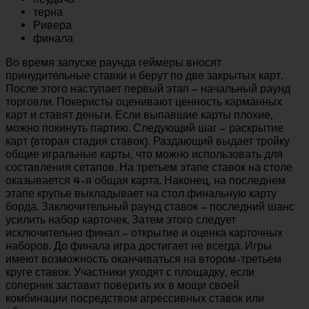
терна
Ривера
финала
Во время запуске раунда геймеры вносят
принудительные ставки и берут по две закрытых карт.
После этого наступает первый этап – начальный раунд
торговли. Покеристы оценивают ценность карманных
карт и ставят деньги. Если выпавшие карты плохие,
можно покинуть партию. Следующий шаг – раскрытие
карт (вторая стадия ставок). Раздающий выдает тройку
общие игральные карты, что можно использовать для
составления сетапов. На третьем этапе ставок на столе
оказывается 4-я общая карта. Наконец, на последнем
этапе крупье выкладывает на стол финальную карту
борда. Заключительный раунд ставок – последний шанс
усилить набор карточек. Затем этого следует
исключительно финал – открытие и оценка карточных
наборов. До финала игра достигает не всегда. Игры
имеют возможность оканчиваться на втором-третьем
круге ставок. Участники уходят с площадку, если
соперник заставит поверить их в мощи своей
комбинации посредством агрессивных ставок или