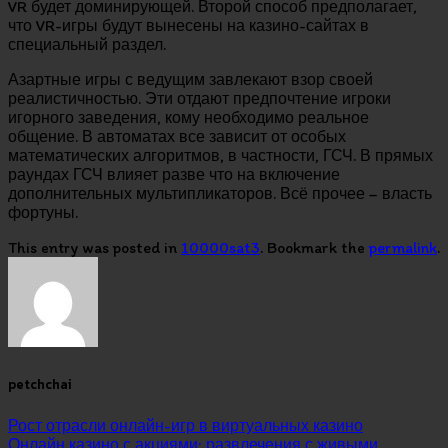
VR будет доминирующей. Второй способ предполагает,
что VR-игры будут вынесены на казино-сайтах в
специальный раздел.
Азартные игры с ведущим завлекают взор своей
реалистичностью. Эти отдают предпочтение игроки
игорного заведения, кому необходимо реальное
общение. В автоматах все зависит от особых
математических алгоритмов, в частности, ГСЧ. В прямых
раундах ГСЧ влияет разве что на включение
дополнительных мультипликаторов. Всё прочее – власть
фортуны.
This entry was posted in
10000sat3
. Bookmark the
permalink
.
petchchai
Рост отрасли онлайн-игр в виртуальных казино
Онлайн казино с акциями: развлечения с живыми