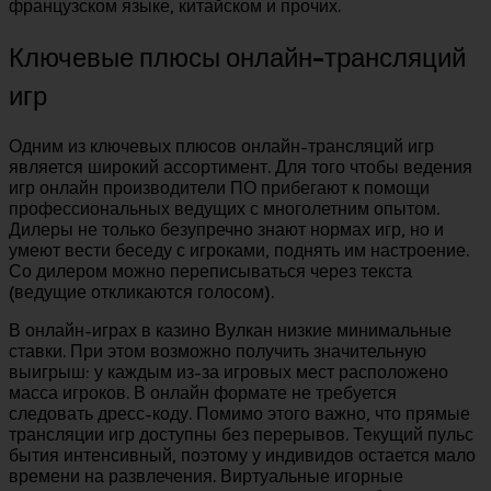
французском языке, китайском и прочих.
Ключевые плюсы онлайн-трансляций
игр
Одним из ключевых плюсов онлайн-трансляций игр
является широкий ассортимент. Для того чтобы ведения
игр онлайн производители ПО прибегают к помощи
профессиональных ведущих с многолетним опытом.
Дилеры не только безупречно знают нормах игр, но и
умеют вести беседу с игроками, поднять им настроение.
Со дилером можно переписываться через текста
(ведущие откликаются голосом).
В онлайн-играх в казино Вулкан низкие минимальные
ставки. При этом возможно получить значительную
выигрыш: у каждым из-за игровых мест расположено
масса игроков. В онлайн формате не требуется
следовать дресс-коду. Помимо этого важно, что прямые
трансляции игр доступны без перерывов. Текущий пульс
бытия интенсивный, поэтому у индивидов остается мало
времени на развлечения. Виртуальные игорные