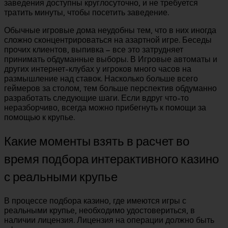
заведения доступны круглосуточно, и не требуется
тратить минуты, чтобы посетить заведение.
Обычные игровые дома неудобны тем, что в них иногда
сложно сконцентрироваться на азартной игре. Беседы
прочих клиентов, выпивка – все это затрудняет
принимать обдуманные выборы. В Игровые автоматы и
других интернет-клубах у игроков много часов на
размышление над ставок. Насколько больше всего
геймеров за столом, тем больше перспектив обдуманно
разработать следующие шаги. Если вдруг что-то
неразборчиво, всегда можно прибегнуть к помощи за
помощью к крупье.
Какие моменты взять в расчет во
время подбора интерактивного казино
с реальными крупье
В процессе подбора казино, где имеются игры с
реальными крупье, необходимо удостовериться, в
наличии лицензия. Лицензия на операции должно быть