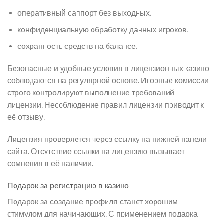
оперативный саппорт без выходных.
конфиденциальную обработку данных игроков.
сохранность средств на балансе.
Безопасные и удобные условия в лицензионных казино
соблюдаются на регулярной основе. Игорные комиссии
строго контролируют выполнение требований
лицензии. Несоблюдение правил лицензии приводит к
её отзыву.
Лицензия проверяется через ссылку на нижней панели
сайта. Отсутствие ссылки на лицензию вызывает
сомнения в её наличии.
Подарок за регистрацию в казино
Подарок за создание профиля станет хорошим
стимулом для начинающих. С применением подарка