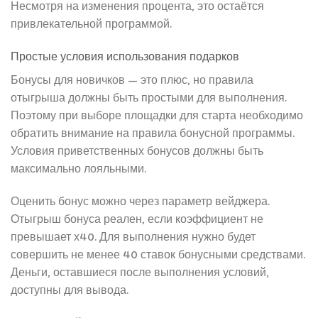
Несмотря на изменения процента, это остаётся
привлекательной программой.
Простые условия использования подарков
Бонусы для новичков — это плюс, но правила
отыгрыша должны быть простыми для выполнения.
Поэтому при выборе площадки для старта необходимо
обратить внимание на правила бонусной программы.
Условия приветственных бонусов должны быть
максимально лояльными.
Оценить бонус можно через параметр вейджера.
Отыгрыш бонуса реален, если коэффициент не
превышает х40. Для выполнения нужно будет
совершить не менее 40 ставок бонусными средствами.
Деньги, оставшиеся после выполнения условий,
доступны для вывода.