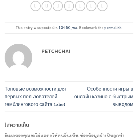
This entry was posted in
10450_wa
. Bookmark the
permalink
.
PETCHCHAI
Топовые возможности для
Особенности игры в
первых пользователей
онлайн казино с быстрым
гемблингового сайта 1xbet
выводом
ใส่ความเห็น
อีเมลของคุณจะไม่แสดงให้คนอื่นเห็น
ช่องข้อมูลจำเป็นถูกทำ