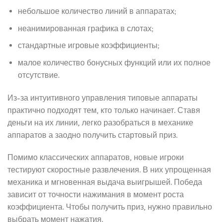
небольшое количество линий в аппаратах;
неанимированная графика в слотах;
стандартные игровые коэффициенты;
малое количество бонусных функций или их полное
отсутствие.
Из-за интуитивного управления типовые аппараты
практично подходят тем, кто только начинает. Ставя
деньги на их линии, легко разобраться в механике
аппаратов а заодно получить стартовый приз.
Помимо классических аппаратов, новые игроки
тестируют скоростные развлечения. В них упрощенная
механика и мгновенная выдача выигрышей. Победа
зависит от точности нажимания в момент роста
коэффициента. Чтобы получить приз, нужно правильно
выбрать момент нажатия.