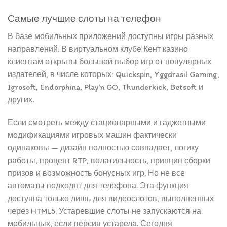
Самые лучшие слоты на телефон
В базе мобильных приложений доступны игры разных
направлений. В виртуальном клубе Кент казино
клиентам открыты большой выбор игр от популярных
издателей, в числе которых: Quickspin, Yggdrasil Gaming,
Igrosoft, Endorphina, Play’n GO, Thunderkick, Betsoft и
других.
Если смотреть между стационарными и гаджетными
модификациями игровых машин фактически
одинаковы — дизайн полностью совпадает, логику
работы, процент RTP, волатильность, принцип сборки
призов и возможность бонусных игр. Но не все
автоматы подходят для телефона. Эта функция
доступна только лишь для видеослотов, выполненных
через HTML5. Устаревшие слоты не запускаются на
мобильных, если версия устарела. Сегодня