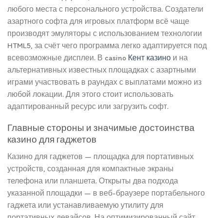
любого места с персонального устройства. Создатели
азартного софта для игровых платформ всё чаще
производят эмуляторы с использованием технологии
HTML5, за счёт чего программа легко адаптируется под
всевозможные дисплеи. В casino
Кент казино
и на
альтернативных известных площадках с азартными
играми участвовать в раундах с выплатами можно из
любой локации. Для этого стоит использовать
адаптированный ресурс или загрузить софт.
Главные стороны и значимые достоинства
казино для гаджетов
Казино для гаджетов — площадка для портативных
устройств, созданная для компактные экраны
телефона или планшета. Открыты два подхода
указанной площадки — в веб-браузере портабельного
гаджета или устанавливаемую утилиту для
портативных девайсов. На оптимизированный сайт