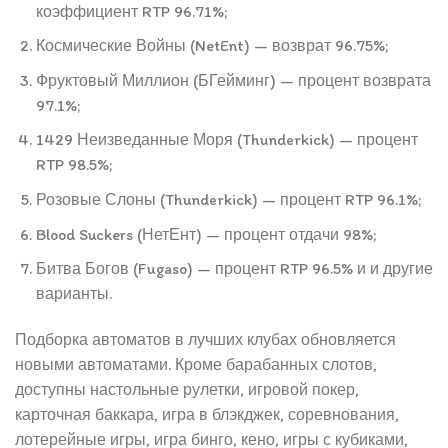
коэффициент RTP 96.71%;
Космические Войны (NetEnt) — возврат 96.75%;
Фруктовый Миллион (БГейминг) — процент возврата
97.1%;
1429 Неизведанные Моря (Thunderkick) — процент
RTP 98.5%;
Розовые Слоны (Thunderkick) — процент RTP 96.1%;
Blood Suckers (НетЕнт) — процент отдачи 98%;
Битва Богов (Fugaso) — процент RTP 96.5% и и другие
варианты.
Подборка автоматов в лучших клубах обновляется
новыми автоматами. Кроме барабанных слотов,
доступны настольные рулетки, игровой покер,
карточная баккара, игра в блэкджек, соревнования,
лотерейные игры, игра бинго, кено, игры с кубиками,