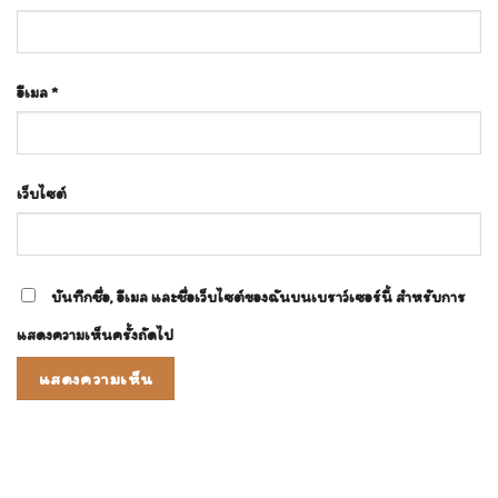
อีเมล
*
เว็บไซต์
บันทึกชื่อ, อีเมล และชื่อเว็บไซต์ของฉันบนเบราว์เซอร์นี้ สำหรับการ
แสดงความเห็นครั้งถัดไป