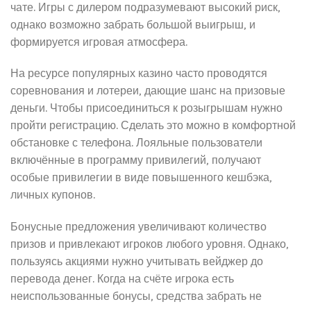
чате. Игры с дилером подразумевают высокий риск,
однако возможно забрать большой выигрыш, и
формируется игровая атмосфера.
На ресурсе популярных казино часто проводятся
соревнования и лотереи, дающие шанс на призовые
деньги. Чтобы присоединиться к розыгрышам нужно
пройти регистрацию. Сделать это можно в комфортной
обстановке с телефона. Лояльные пользователи
включённые в программу привилегий, получают
особые привилегии в виде повышенного кешбэка,
личных купонов.
Бонусные предложения увеличивают количество
призов и привлекают игроков любого уровня. Однако,
пользуясь акциями нужно учитывать вейджер до
перевода денег. Когда на счёте игрока есть
неиспользованные бонусы, средства забрать не