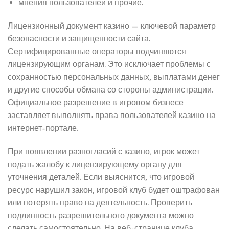
мнения пользователей и прочие.
Лицензионный документ казино — ключевой параметр
безопасности и защищенности сайта.
Сертифицированные операторы подчиняются
лицензирующим органам. Это исключает проблемы с
сохранностью персональных данных, выплатами денег
и другие способы обмана со стороны администрации.
Официальное разрешение в игровом бизнесе
заставляет выполнять права пользователей казино на
интернет-портале.
При появлении разногласий с казино, игрок может
подать жалобу к лицензирующему органу для
уточнения деталей. Если выяснится, что игровой
ресурс нарушил закон, игровой клуб будет оштрафован
или потерять право на деятельность. Проверить
подлинность разрешительного документа можно
сделать самостоятельно. На веб-странице клуба