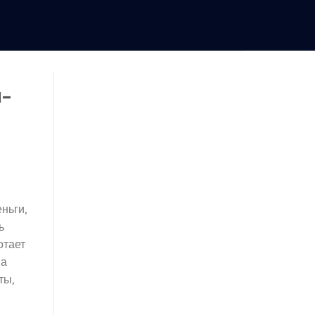
н-
ньги,
ь
отает
ма
ты,