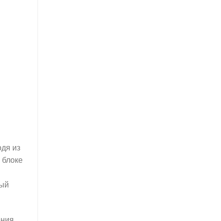
одя из
 блоке
дый
ения