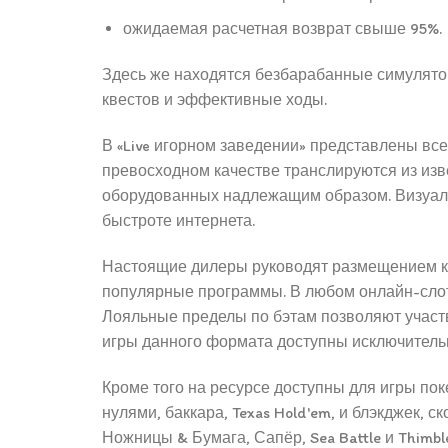
ожидаемая расчетная возврат свыше 95%.
Здесь же находятся безбарабанные симулято
квестов и эффективные ходы.
В «Live игорном заведении» представлены в
превосходном качестве транслируются из из
оборудованных надлежащим образом. Визуали
быстроте интернета.
Настоящие дилеры руководят размещением кол
популярные программы. В любом онлайн-слот
Лояльные пределы по бэтам позволяют участ
игры данного формата доступны исключительн
Кроме того на ресурсе доступны для игры пок
нулями, баккара, Texas Hold'em, и блэкджек, с
Ножницы & Бумага, Сапёр, Sea Battle и Thimble