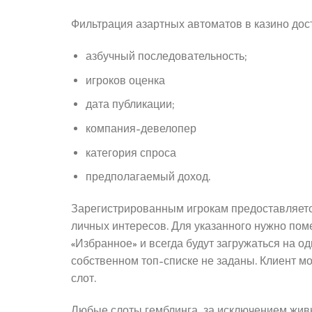
Фильтрация азартных автоматов в казино до
азбучный последовательность;
игроков оценка
дата публикации;
компания-девелопер
категория спроса
предполагаемый доход.
Зарегистрированным игрокам предоставляется
личных интересов. Для указанного нужно пом
«Избранное» и всегда будут загружаться на о
собственном топ-списке не заданы. Клиент м
слот.
Любые слоты гемблинга, за исключением жив