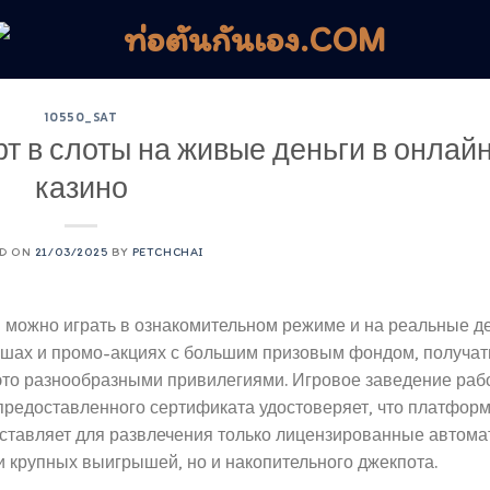
10550_SAT
т в слоты на живые деньги в онлай
казино
ED ON
21/03/2025
BY
PETCHCHAI
 можно играть в ознакомительном режиме и на реальные де
ышах и промо-акциях с большим призовым фондом, получат
 это разнообразными привилегиями. Игровое заведение раб
предоставленного сертификата удостоверяет, что платфор
ставляет для развлечения только лицензированные автома
и крупных выигрышей, но и накопительного джекпота.