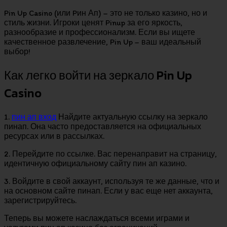
Pin Up Casino (или Pин Ап) – это не только казино, но и
стиль жизни. Игроки ценят Pinup за его яркость,
разнообразие и профессионализм. Если вы ищете
качественное развлечение, Pin Up – ваш идеальный
выбор!
Как легко войти на зеркало Pin Up
Casino
1.
пин ап вход
Найдите актуальную ссылку на зеркало
пинап. Она часто предоставляется на официальных
ресурсах или в рассылках.
2. Перейдите по ссылке. Вас перенаправит на страницу,
идентичную официальному сайту пин ап казино.
3. Войдите в свой аккаунт, используя те же данные, что и
на основном сайте пинап. Если у вас еще нет аккаунта,
зарегистрируйтесь.
Теперь вы можете наслаждаться всеми играми и