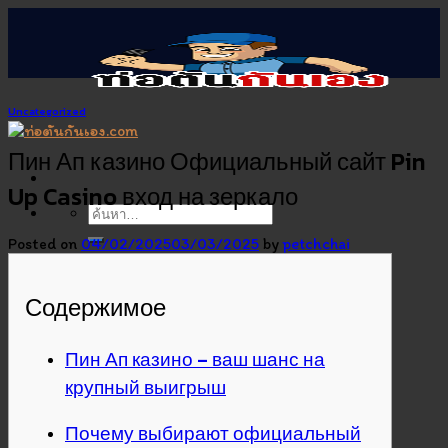
Skip
to
content
Uncategorized
Пин Ап казино Официальный сайт Pin
Up Casino вход на зеркало
Posted on
04/02/2025
03/03/2025
by
petchchai
Содержимое
Пин Ап казино – ваш шанс на
крупный выигрыш
Почему выбирают официальный