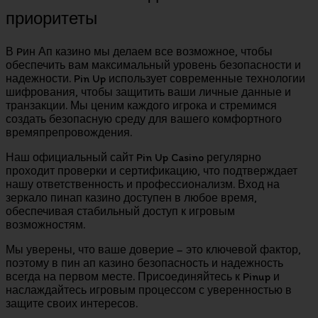
приоритеты
В Pин Ап казино мы делаем все возможное, чтобы
обеспечить вам максимальный уровень безопасности и
надежности. Pin Up использует современные технологии
шифрования, чтобы защитить ваши личные данные и
транзакции. Мы ценим каждого игрока и стремимся
создать безопасную среду для вашего комфортного
времяпрепровождения.
Наш официальный сайт Pin Up Casino регулярно
проходит проверки и сертификацию, что подтверждает
нашу ответственность и профессионализм. Вход на
зеркало пинап казино доступен в любое время,
обеспечивая стабильный доступ к игровым
возможностям.
Мы уверены, что ваше доверие – это ключевой фактор,
поэтому в пин ап казино безопасность и надежность
всегда на первом месте. Присоединяйтесь к Pinup и
наслаждайтесь игровым процессом с уверенностью в
защите своих интересов.