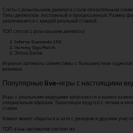
Слоты с розыгрышем джекпота стали обязательным элеме
Типы джекпотов: постоянный и прогрессивный. Размер фи
увеличивается с каждой реальной ставкой.
ТОП слотов с розыгрышем джекпота:
Inferno Diamonds 100.
Gummy Giga Match.
Эпоха Богов.
Игровые автоматы совместимы с большинством гаджетов, 
режимах.
Популярные live-игры с настоящими в
Игры с реальными ведущими запускаются в казино казино 
специальным образом. Трансляции ведутся с четким и ка
ставки.
Клиент может общаться в чате с дилером и другими участ
ТОП-5 live-автоматов состоит из: