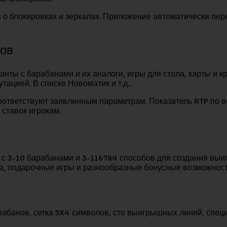
 о блокировках и зеркалах. Приложение автоматически пер
тов
ианты с барабанами и их аналоги, игры для стола, карты и 
ацией. В списке Новоматик и т.д..
ответствуют заявленным параметрам. Показатель RTP по в
ставок игрокам.
 с 3-10 барабанами и 3-116784 способов для создания вы
а, подарочные игры и разнообразные бонусные возможности
банов, сетка 5X4 символов, сто выигрышных линий, специа