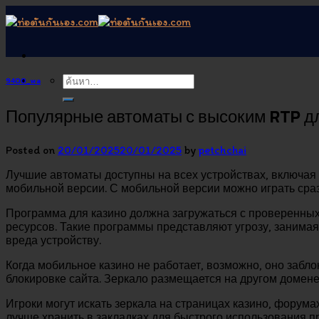
Skip
to
content
9400_wa
Популярные автоматы с высоким RTP дл
Posted on
20/01/2025
20/01/2025
by
petchchai
Лучшие автоматы доступны на всех устройствах, включа
мобильной версии. С мобильной версии можно играть сраз
Программа для казино должна загружаться с проверенных 
ресурсов. Такие программы представляют угрозу, занима
вреда устройству.
Когда мобильное казино не работает, возможно, оно забло
блокировке сайта. Зеркало размещается на другом домене
Игроки могут искать зеркала на страницах казино, форума
лучше хранить в закладках для быстрого использования п