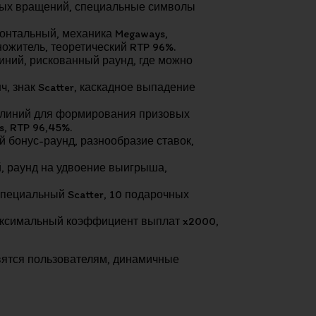
атных вращений, специальные символы
зонтальный, механика Megaways,
ожитель, теоретический RTP 96%.
иний, рискованный раунд, где можно
ч, знак Scatter, каскадное выпадение
х линий для формирования призовых
s, RTP 96,45%.
й бонус-раунд, разнообразие ставок,
й, раунд на удвоение выигрыша,
специальный Scatter, 10 подарочных
 максимальный коэффициент выплат x2000,
авятся пользователям, динамичные