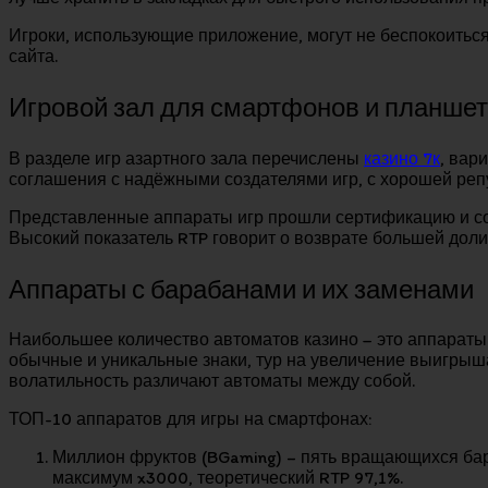
Игроки, использующие приложение, могут не беспокоиться
сайта.
Игровой зал для смартфонов и планше
В разделе игр азартного зала перечислены
казино 7к
, вар
соглашения с надёжными создателями игр, с хорошей репут
Представленные аппараты игр прошли сертификацию и со
Высокий показатель RTP говорит о возврате большей доли 
Аппараты с барабанами и их заменами
Наибольшее количество автоматов казино – это аппараты
обычные и уникальные знаки, тур на увеличение выигрыш
волатильность различают автоматы между собой.
ТОП-10 аппаратов для игры на смартфонах:
Миллион фруктов (BGaming) − пять вращающихся бара
максимум x3000, теоретический RTP 97,1%.