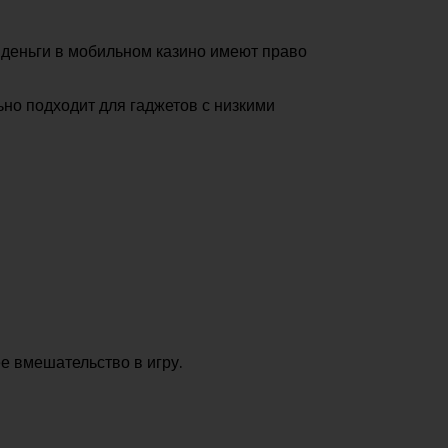
 деньги в мобильном казино имеют право
но подходит для гаджетов с низкими
е вмешательство в игру.