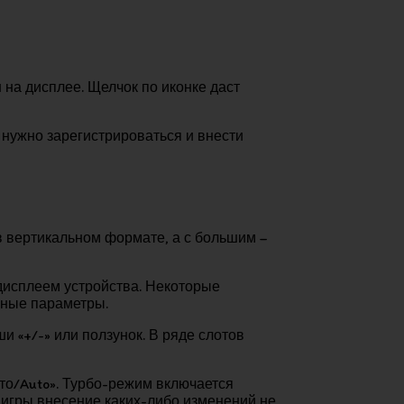
 на дисплее. Щелчок по иконке даст
 нужно зарегистрироваться и внести
в вертикальном формате, а с большим –
дисплеем устройства. Некоторые
иные параметры.
 «+/-» или ползунок. В ряде слотов
то/Auto». Турбо-режим включается
-игры внесение каких-либо изменений не