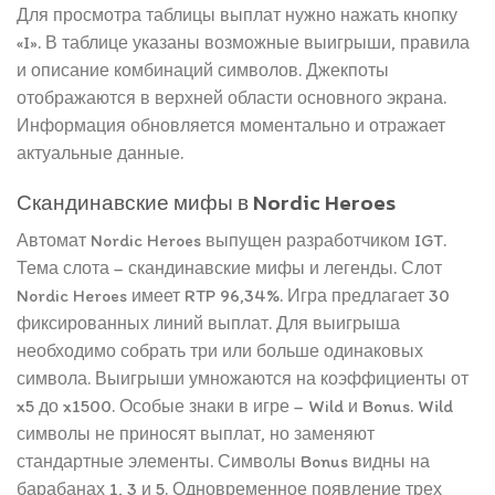
Для просмотра таблицы выплат нужно нажать кнопку
«I». В таблице указаны возможные выигрыши, правила
и описание комбинаций символов. Джекпоты
отображаются в верхней области основного экрана.
Информация обновляется моментально и отражает
актуальные данные.
Скандинавские мифы в Nordic Heroes
Автомат Nordic Heroes выпущен разработчиком IGT.
Тема слота – скандинавские мифы и легенды. Слот
Nordic Heroes имеет RTP 96,34%. Игра предлагает 30
фиксированных линий выплат. Для выигрыша
необходимо собрать три или больше одинаковых
символа. Выигрыши умножаются на коэффициенты от
x5 до x1500. Особые знаки в игре – Wild и Bonus. Wild
символы не приносят выплат, но заменяют
стандартные элементы. Символы Bonus видны на
барабанах 1, 3 и 5. Одновременное появление трех