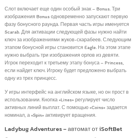
Слот включает еще один особый знак – Bonus. Три
изображения Bonus одновременно запускают первую
фазу бонусного раунда. Первая часть игры именуется
Scarab. Для активации следующей фазы нужно найти
ключ за изображениями жуков-скарабеев. Следующим
этапом бонусной игры становится Eagle. На этом этапе
нужно выбрать три изображения орлов из девяти.
Игрок переходит к третьему этапу бонуса – Princess,
если найдет ключ. Игроку будет предложено выбрать
одну из трех принцесс.
У игры интерфейс на английском языке, но он прост в
использовании. Кнопка «Lines» регулирует число
активных линий выплат. С помощью «Coins» задается
номинал, а «Spin» активирует вращения.
Ladybug Adventures – автомат от iSoftBet