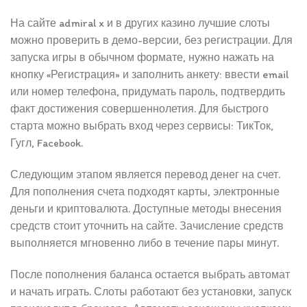
На сайте admiral x и в других казино лучшие слоты
можно проверить в демо-версии, без регистрации. Для
запуска игры в обычном формате, нужно нажать на
кнопку «Регистрация» и заполнить анкету: ввести email
или номер телефона, придумать пароль, подтвердить
факт достижения совершеннолетия. Для быстрого
старта можно выбрать вход через сервисы: ТикТок,
Гугл, Facebook.
Следующим этапом является перевод денег на счет.
Для пополнения счета подходят карты, электронные
деньги и криптовалюта. Доступные методы внесения
средств стоит уточнить на сайте. Зачисление средств
выполняется мгновенно либо в течение пары минут.
После пополнения баланса остается выбрать автомат
и начать играть. Слоты работают без установки, запуск