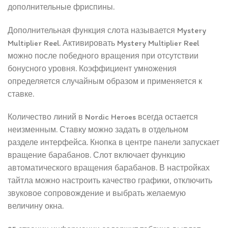
дополнительные фриспины.
Дополнительная функция слота называется Mystery
Multiplier Reel. Активировать Mystery Multiplier Reel
можно после победного вращения при отсутствии
бонусного уровня. Коэффициент умножения
определяется случайным образом и применяется к
ставке.
Количество линий в Nordic Heroes всегда остается
неизменным. Ставку можно задать в отдельном
разделе интерфейса. Кнопка в центре панели запускает
вращение барабанов. Слот включает функцию
автоматического вращения барабанов. В настройках
тайтла можно настроить качество графики, отключить
звуковое сопровождение и выбрать желаемую
величину окна.