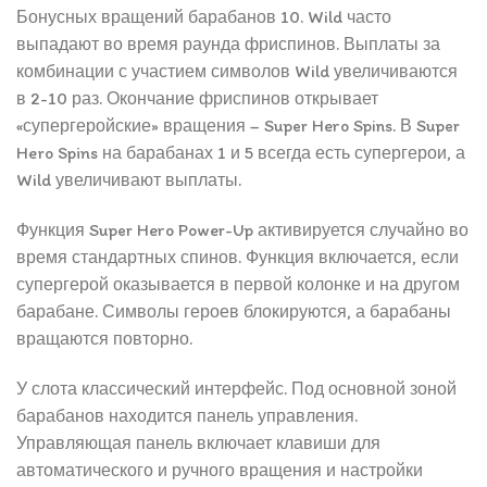
Бонусных вращений барабанов 10. Wild часто
выпадают во время раунда фриспинов. Выплаты за
комбинации с участием символов Wild увеличиваются
в 2-10 раз. Окончание фриспинов открывает
«супергеройские» вращения – Super Hero Spins. В Super
Hero Spins на барабанах 1 и 5 всегда есть супергерои, а
Wild увеличивают выплаты.
Функция Super Hero Power-Up активируется случайно во
время стандартных спинов. Функция включается, если
супергерой оказывается в первой колонке и на другом
барабане. Символы героев блокируются, а барабаны
вращаются повторно.
У слота классический интерфейс. Под основной зоной
барабанов находится панель управления.
Управляющая панель включает клавиши для
автоматического и ручного вращения и настройки