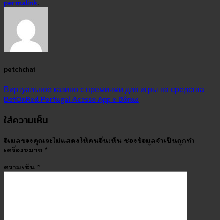
permalink
.
petchchai
Виртуальное казино с премиями для игры на средства
BetOnRed Portugal Acesso App e Bônus
ใส่ความเห็น
อีเมลของคุณจะไม่แสดงให้คนอื่นเห็น
ช่องข้อมูลจำเป็นถูกทำ
เครื่องหมาย
*
ความเห็น
*