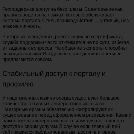
Техподдержка доступна безо платы. Советование как
правило ведется на языках, которые обслуживает
система портала. Стиль взаимодействия — учтивый, без
атак на личность.
В игорных заведениях, работающих без сертификата,
служба поддержки часто откликается не по сути, избегая
от заданных вопросов. На общение эксперты способны
выходить часами. В отдельных заведениях советы не
предлагаются совсем.
Стабильный доступ к порталу и
профилю
У лицензионных казино всегда существуют большое
количество активных альтернативных ссылок.
Надзорные органы обязательно контролируют их
существование перед оформлением разрешения. Казино
важно иметь альтернативные ссылки для постоянного
доступа к своим услугам. В случае если главный веб-
сайт окажется заблокированным, доступ в игорное