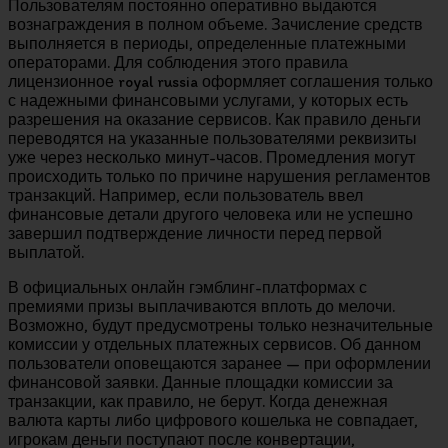
Пользователям постоянно оперативно выдаются
вознаграждения в полном объеме. Зачисление средств
выполняется в периоды, определенные платежными
операторами. Для соблюдения этого правила
лицензионное royal russia оформляет соглашения только
с надежными финансовыми услугами, у которых есть
разрешения на оказание сервисов. Как правило деньги
переводятся на указанные пользователями реквизиты
уже через несколько минут-часов. Промедления могут
происходить только по причине нарушения регламентов
транзакций. Например, если пользователь ввел
финансовые детали другого человека или не успешно
завершил подтверждение личности перед первой
выплатой.
В официальных онлайн гэмблинг-платформах с
премиями призы выплачиваются вплоть до мелочи.
Возможно, будут предусмотрены только незначительные
комиссии у отдельных платежных сервисов. Об данном
пользователи оповещаются заранее — при оформлении
финансовой заявки. Данные площадки комиссии за
транзакции, как правило, не берут. Когда денежная
валюта карты либо цифрового кошелька не совпадает,
игрокам деньги поступают после конвертации,