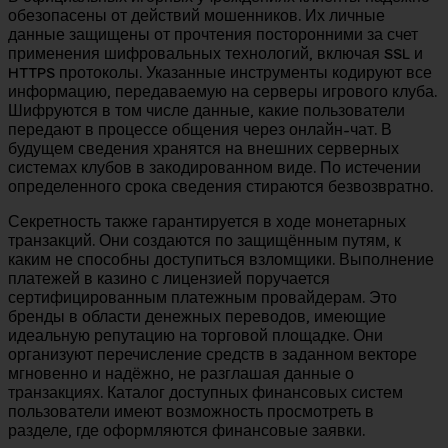
обезопасены от действий мошенников. Их личные
данные защищены от прочтения посторонними за счет
применения шифровальных технологий, включая SSL и
HTTPS протоколы. Указанные инструменты кодируют все
информацию, передаваемую на серверы игрового клуба.
Шифруются в том числе данные, какие пользователи
передают в процессе общения через онлайн-чат. В
будущем сведения хранятся на внешних серверных
системах клубов в закодированном виде. По истечении
определенного срока сведения стираются безвозвратно.
Секретность также гарантируется в ходе монетарных
транзакций. Они создаются по защищённым путям, к
каким не способны доступиться взломщики. Выполнение
платежей в казино с лицензией поручается
сертифицированным платежным провайдерам. Это
бренды в области денежных переводов, имеющие
идеальную репутацию на торговой площадке. Они
организуют перечисление средств в заданном векторе
мгновенно и надёжно, не разглашая данные о
транзакциях. Каталог доступных финансовых систем
пользователи имеют возможность просмотреть в
разделе, где оформляются финансовые заявки.