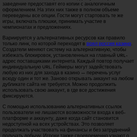
заведение предоставят его копии с аналогичным
оформлением. На этих них также в полном объеме
переведены все опции. Гости могут стартовать те же
игры, включать плюшки, принимать участие в
чемпионатах и предложениях.
Вариируется у альтернативных ресурсов как правило
только линк, по которой переходят в
роял россия казино
.
Создатели меняют систему на альтернативную, чтобы
избежать блокировок, установленных на главный URL-
адрес поставщиками интернета. Каждый повтор получает
индивидуальную URL. Геймеры могут задействовать
любую из них для захода в казино — перечень услуг
всюду один и тот же. Заново открывать аккаунт на любом
дубликате сайта не требуется. Можно продолжить
использовать свою аккаунт, в где все достижения
фиксируются.
С помощью использованию альтернативных ссылок
пользователи не лишаются возможности входа к веб-
платформе и аккаунту, даже когда сайт становится
недоступной на всех устройствах. Это позволяет
продолжать участвовать на финансы и без затруднений
получать добычу. Игроки также своевременно узнают о