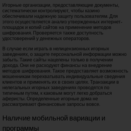
Игорные организации, предоставляющие документы,
систематически контролируют, чтобы казино
обеспечивали надежную защиту пользователям. Для
этого осуществляется анализ утвержденных интернет-
площадок и копий сайтов на применение методов
шифрования. Проверяется также доступность
удостоверений у денежных операторов.
В случае если играть в нелицензионных игорных
заведениях, о защите персональной информации можно
забыть. Такие сайты нацелены только в получении
дохода. Они не расходуют финансы на внедрение
методов шифрования. Такое предоставляет возможность
мошенникам перехватывать индивидуальные сведения
клиентов и применять их в своих целях. Транзакции в
нелегальных игорных заведениях проводятся по
типичным путям, к каковым могут легко добраться
аферисты. Определенные игорные дома не
рассматривают финансовые запросы вовсе.
Наличие мобильной вариации и
программы