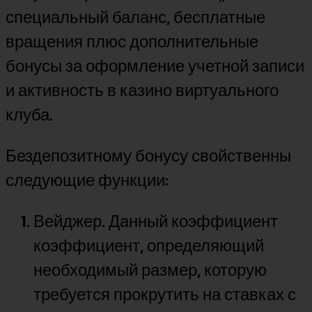
специальный баланс, бесплатные
вращения плюс дополнительные
бонусы за оформление учетной записи
и активность в казино виртуального
клуба.
Бездепозитному бонусу свойственны
следующие функции:
Вейджер. Данный коэффициент
коэффициент, определяющий
необходимый размер, которую
требуется прокрутить на ставках с