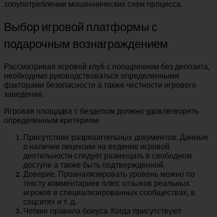
злоупотреблении мошеннических схем процесса.
Выбор игровой платформы с
подарочным вознаграждением
Рассматривая игровой клуб с поощрением без депозита,
необходимо руководствоваться определенными
факторами безопасности а также честности игрового
заведения.
Игровая площадка с бездепом должно удовлетворять
определенным критериям:
Присутствие разрешительных документов. Данные
о наличии лицензии на ведение игровой
деятельности следует размещать в свободном
доступе а также быть подтвержденной.
Доверие. Проанализировать уровень можно по
тексту комментариев плюс отзывов реальных
игроков в специализированных сообществах, в
соцсетях и т. д..
Четкие правила бонуса. Когда присутствуют