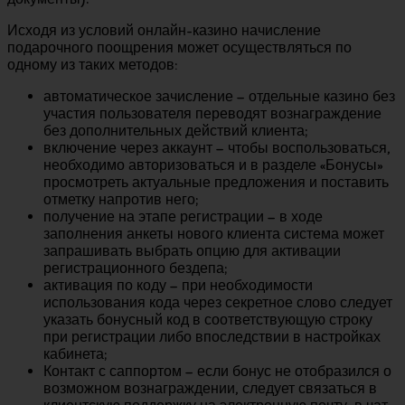
Исходя из условий онлайн-казино начисление
подарочного поощрения может осуществляться по
одному из таких методов:
автоматическое зачисление – отдельные казино без
участия пользователя переводят вознаграждение
без дополнительных действий клиента;
включение через аккаунт – чтобы воспользоваться,
необходимо авторизоваться и в разделе «Бонусы»
просмотреть актуальные предложения и поставить
отметку напротив него;
получение на этапе регистрации – в ходе
заполнения анкеты нового клиента система может
запрашивать выбрать опцию для активации
регистрационного бездепа;
активация по коду – при необходимости
использования кода через секретное слово следует
указать бонусный код в соответствующую строку
при регистрации либо впоследствии в настройках
кабинета;
Контакт с саппортом – если бонус не отобразился о
возможном вознаграждении, следует связаться в