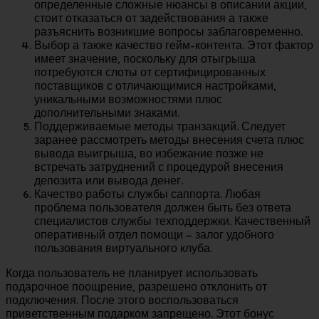
определенные сложные нюансы в описании акции,
стоит отказаться от задействования а также
разъяснить возникшие вопросы заблаговременно.
Выбор а также качество гейм-контента. Этот фактор
имеет значение, поскольку для отыгрыша
потребуются слоты от сертифицированных
поставщиков с отличающимися настройками,
уникальными возможностями плюс
дополнительными знаками.
Поддерживаемые методы транзакций. Следует
заранее рассмотреть методы внесения счета плюс
вывода выигрыша, во избежание позже не
встречать затруднений с процедурой внесения
депозита или вывода денег.
Качество работы службы саппорта. Любая
проблема пользователя должен быть без ответа
специалистов службы техподдержки. Качественный
оперативный отдел помощи – залог удобного
пользования виртуального клуба.
Когда пользователь не планирует использовать
подарочное поощрение, разрешено отклонить от
подключения. После этого воспользоваться
приветственным подарком запрещено. Этот бонус