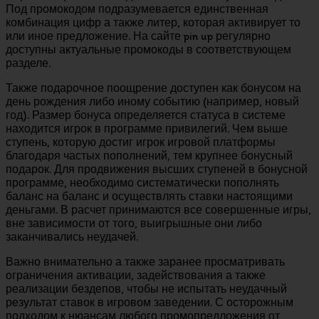
Под промокодом подразумевается единственная
комбинация цифр а также литер, которая активирует то
или иное предложение. На сайте pin up регулярно
доступны актуальные промокоды в соответствующем
разделе.
Также подарочное поощрение доступен как бонусом на
день рождения либо иному событию (например, новый
год). Размер бонуса определяется статуса в системе
находится игрок в программе привилегий. Чем выше
ступень, которую достиг игрок игровой платформы
благодаря частых пополнений, тем крупнее бонусный
подарок. Для продвижения высших ступеней в бонусной
программе, необходимо систематически пополнять
баланс на баланс и осуществлять ставки настоящими
деньгами. В расчет принимаются все совершенные игры,
вне зависимости от того, выигрышные они либо
заканчивались неудачей.
Важно внимательно а также заранее просматривать
ограничения активации, задействования а также
реализации бездепов, чтобы не испытать неудачный
результат ставок в игровом заведении. С осторожным
подходом к нюансам любого промопредложения от