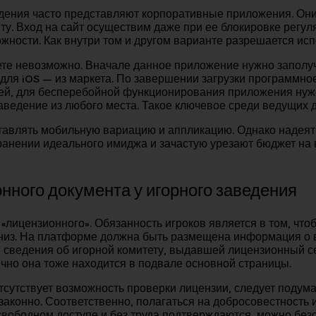
дения часто представляют корпоративные приложения. Они
у. Вход на сайт осуществим даже при ее блокировке регуля
жности. Как внутри том и другом варианте разрешается исп
те невозможно. Вначале данное приложение нужно заполучи
 для iOS — из маркета. По завершении загрузки программно
ией, для бесперебойной функционирования приложения нуже
аведение из любого места. Такое ключевое среди ведущих д
влять мобильную вариацию и аппликацию. Однако надеятьс
анении идеального имиджа и зачастую урезают бюджет на в
нного документа у игорного заведения
 «лицензионного». Обязанность игроков является в том, чт
вниз. На платформе должна быть размещена информация о 
ы сведения об игорной комитету, выдавшей лицензионный с
чно она тоже находится в подвале основной страницы.
тсутствует возможность проверки лицензии, следует подума
конно. Соответственно, полагаться на добросовестность и
 свободном доступе и без труда подтверждаются, можно без