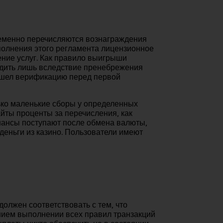
ременно перечисляются вознаграждения
полнения этого регламента лицензионное
ение услуг. Как правило выигрыши
одить лишь вследствие пренебрежения
рошел верификацию перед первой
ько маленькие сборы у определенных
ты проценты за перечисления, как
нансы поступают после обмена валюты,
еньги из казино. Пользователи имеют
олжен соответствовать с тем, что
ением выполнении всех правил транзакций