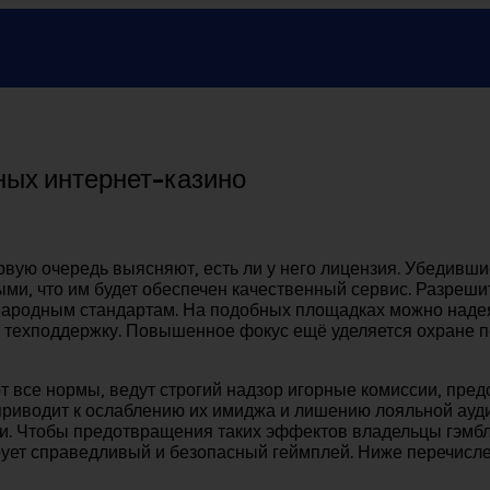
ых интернет-казино
ую очередь выясняют, есть ли у него лицензия. Убедившис
ыми, что им будет обеспечен качественный сервис. Разреш
ународным стандартам. На подобных площадках можно над
ю техподдержку. Повышенное фокус ещё уделяется охране 
 все нормы, ведут строгий надзор игорные комиссии, пред
риводит к ослаблению их имиджа и лишению лояльной аудит
и. Чтобы предотвращения таких эффектов владельцы гэмбл
рует справедливый и безопасный геймплей. Ниже перечисл