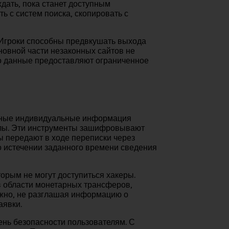
дать, пока станет доступным
ь с систем поиска, скопировать с
. Игроки способны предвкушать выхода
новной части незаконных сайтов не
но данные предоставляют ограниченное
льные индивидуальные информация
олы. Эти инструменты зашифровывают
 передают в ходе переписки через
о истечении заданного времени сведения
орым не могут доступиться хакеры.
в области монетарных трансферов,
ёжно, не разглашая информацию о
аявки.
ень безопасности пользователям. С