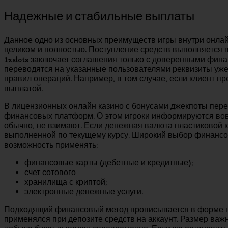
Надежные и стабильные выплаты
Данное одно из основных преимуществ игры внутри онла
целиком и полностью. Поступление средств выполняется
1xslots заключает соглашения только с доверенными фина
переводятся на указанные пользователями реквизиты уже
правил операций. Например, в том случае, если клиент 
выплатой.
В лицензионных онлайн казино с бонусами джекпоты пере
финансовых платформ. О этом игроки информируются вов
обычно, не взимают. Если денежная валюта пластиковой 
выполненной по текущему курсу. Широкий выбор финансов
возможность применять:
финансовые карты (дебетные и кредитные);
счет сотового
хранилища с криптой;
электронные денежные услуги.
Подходящий финансовый метод прописывается в форме на 
применялся при депозите средств на аккаунт. Размер ва