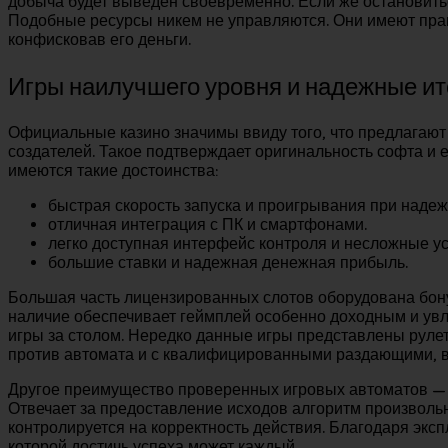
добыча будет выведен своевременно. Если же остановить
Подобные ресурсы никем не управляются. Они имеют прав
конфисковав его деньги.
Игры наилучшего уровня и надежные ит
Официальные казино значимы ввиду того, что предлагаю
создателей. Такое подтверждает оригинальность софта и 
имеются такие достоинства:
быстрая скорость запуска и проигрывания при наде
отличная интеграция с ПК и смартфонами.
легко доступная интерфейс контроля и несложные у
большие ставки и надежная денежная прибыль.
Большая часть лицензированных слотов оборудована бон
наличие обеспечивает геймплей особенно доходным и увл
игры за столом. Нередко данные игры представлены рулет
против автомата и с квалифицированными раздающими, 
Другое преимущество проверенных игровых автоматов — в 
Отвечает за предоставление исходов алгоритм произволь
контролируется на корректность действия. Благодаря экс
которой достичь успеха может каждый.