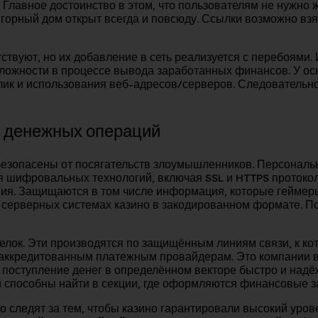
Главное достоинство в этом, что пользователям не нужно ж
орный дом открыт всегда и повсюду. Ссылки возможно взят
ствуют, но их добавление в сеть реализуется с перебоями
сложности в процессе вывода заработанных финансов. У ос
плик и использования веб-адресов/серверов. Следователь
 денежных операций
обезопасены от посягательств злоумышленников. Персона
я шифровальных технологий, включая SSL и HTTPS проток
ия. Защищаются в том числе информация, которые геймеры
 серверных системах казино в закодированном формате. П
лок. Эти производятся по защищённым линиям связи, к кот
я аккредитованным платежным провайдерам. Это компании 
 поступление денег в определённом векторе быстро и над
и способны найти в секции, где оформляются финансовые з
следят за тем, чтобы казино гарантировали высокий уров