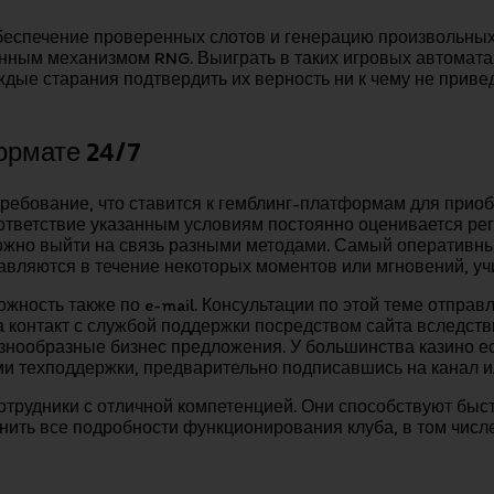
беспечение проверенных слотов и генерацию произвольных 
нным механизмом RNG. Выиграть в таких игровых автомата
аждые старания подтвердить их верность ни к чему не приве
ормате 24/7
ребование, что ставится к гемблинг-платформам для прио
ответствие указанным условиям постоянно оценивается р
жно выйти на связь разными методами. Самый оперативный
тавляются в течение некоторых моментов или мгновений, у
ожность также по e-mail. Консультации по этой теме отправ
а контакт с службой поддержки посредством сайта вследств
знообразные бизнес предложения. У большинства казино ест
и техподдержки, предварительно подписавшись на канал ил
трудники с отличной компетенцией. Они способствуют быст
нить все подробности функционирования клуба, в том числе