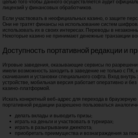
целью того чтобы данного осуществляется аудит официал
лицензий у финансовых обработчиков.
Если участвовать в неофициальных казино, о защите пе
Они не тратят финансы на использование систем шифров
использовать их в своих интересах. Переводы в незаконн
Некоторые казино не принимают денежные транзакции во
Доступность портативной редакции и п
Игровые заведения, оказывающие сервисы по разрешению,
имели возможность заходить в заведение не только с ПК,
скачивания и установки специального софта. Вход внутрь
устройстве, мобильная версия работает оперативно и без
казино-платформой.
Искать конкретный веб-адрес для перехода в браузерную
портативной редакции разрешено пользоваться аналогич
делать вклады и выводить призы;
играть на деньги и участвовать в турнирах;
играть в разыгрывании джекпота;
приобретать преимущества и вознаграждения за пок