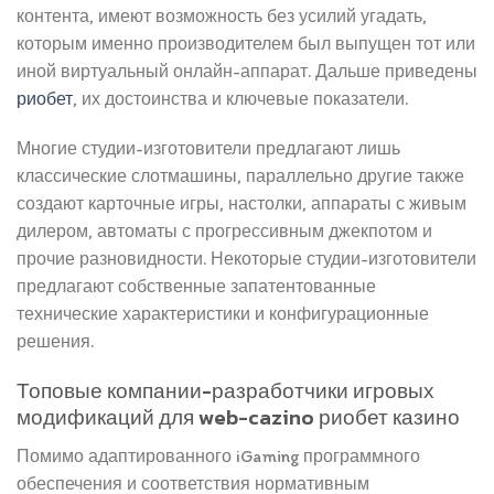
контента, имеют возможность без усилий угадать,
которым именно производителем был выпущен тот или
иной виртуальный онлайн-аппарат. Дальше приведены
риобет
, их достоинства и ключевые показатели.
Многие студии-изготовители предлагают лишь
классические слотмашины, параллельно другие также
создают карточные игры, настолки, аппараты с живым
дилером, автоматы с прогрессивным джекпотом и
прочие разновидности. Некоторые студии-изготовители
предлагают собственные запатентованные
технические характеристики и конфигурационные
решения.
Топовые компании-разработчики игровых
модификаций для web-cazino риобет казино
Помимо адаптированного iGaming программного
обеспечения и соответствия нормативным