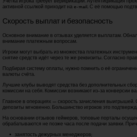
Учётка игрока требует верификации. Аутентификация про
активной ссылкой приходит на e-mail. С её помощью подт
Скорость выплат и безопасность
Основное внимание в отзывах уделяется выплатам. Обнал
внимание платежным вопросам.
Игроки могут выбрать из множества платежных инструмент
снятие средств идёт через те же реквизиты. Согласно пр
Подбирая систему оплаты, нужно помнить о её ограничения
валюты счёта.
Лучшие клубы выводят средства без дополнительных сбо
комиссии на себя. Комиссии возникают из-за конверсии ва
Главное в операциях — скорость зачисления выигрышей. 
депозиты мгновенно. Большинство игроков это подтвержд
На основании отзывов геймеров, топовые порталы осущес
обрабатываются не позже часа после подачи заявки. При
занятость дежурных менеджеров;