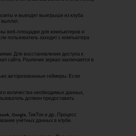
позиты и выводят выигрыши из клуба
 выплат.
пны веб-площадки для компьютеров и
сли пользователь заходит с компьютера
иями. Для восстановления доступа к
л сайта. Различие зеркал заключается в
олько авторизованные геймеры. Если
лого количества необходимых данных,
ользователь должен предоставить
k, Google, ТикТок и др.. Процесс
ование учётных данных в клубе.