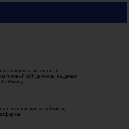
олько игровые автоматы, и
ом топовый сайт для игры на деньги,
 8-10 минут.
ются на популярные рейтинги,
латформы: