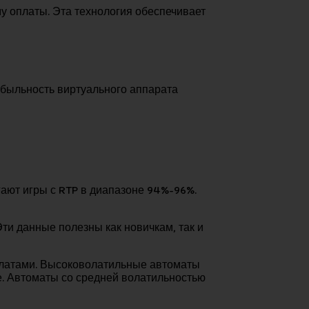
 оплаты. Эта технология обеспечивает
быльность виртуального аппарата
ают игры с RTP в диапазоне 94%-96%.
ти данные полезны как новичкам, так и
платами. Высоковолатильные автоматы
. Автоматы со средней волатильностью