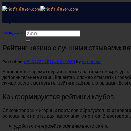
Skip
to
content
10650_wa2
Рейтинг казино с лучшими отзывами: в
Posted on
08/02/2025
10/02/2025
by
petchchai
В последнее время открыто новые азартные веб-ресурсы 
дополнительные акции. Клиентам сложно отыскать игрово
лучше всего смотреть на рейтинг сайтов с отзывами. Благ
Как формируются рейтинги клубов
Список топовых игорных порталов образуется на основа
основанных на отзывах настоящих клиентов. В достоверн
удобство интерфейса официального сайта;