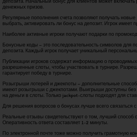
депозита. Начальный бонус для клиентов может включать
денежных призов.
Регулярные пополнения счета позволяют получать новые 
выбрать, активировать ли бонус на депозит. Игрок имеет п
Наиболее активные игроки получают подарки по промокод
Бонусные коды – это последовательность символов для п
депозита. Каждый игрок получает уникальный персональн
Публикации игроков содержат информацию о проводимых т
разрешенные слоты, чтобы участвовать в турнире. Разр
гарантирует победу в турнире.
Розыгрыши лотерей и джекпоты – дополнительные способ
имеют розыгрыши с джекпотами. Выигрыши доступны без до
на деньги в слоты. Только jackpot-слоты подходят для став
Для решения вопросов о бонусах лучше всего связаться 
Реальные отзывы свидетельствуют о том, лучший способ об
Оперативность ответа составляет 1-2 минуты.
По электронной почте тоже можно получить грамотную кон