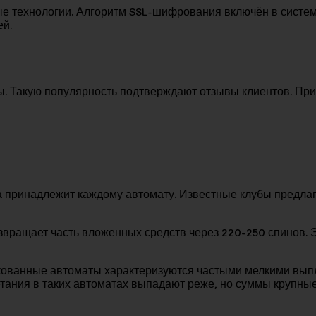
 технологии. Алгоритм SSL-шифрования включён в систему
ей.
. Такую популярность подтверждают отзывы клиентов. При
а принадлежит каждому автомату. Известные клубы предлаг
звращает часть вложенных средств через 220-250 спинов. Э
скованные автоматы характеризуются частыми мелкими вы
ания в таких автоматах выпадают реже, но суммы крупные