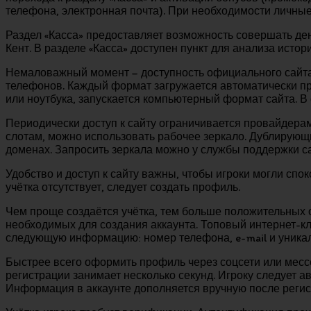
телефона, электронная почта). При необходимости личны
Раздел «Касса» предоставляет возможность совершать ден
Кент. В разделе «Касса» доступен пункт для анализа исто
Немаловажный момент – доступность официального сайта.
телефонов. Каждый формат загружается автоматически пр
или ноутбука, запускается компьютерный формат сайта. В
Периодически доступ к сайту ограничивается провайдера
слотам, можно использовать рабочее зеркало. Дублирующи
доменах. Запросить зеркала можно у службы поддержки са
Удобство и доступ к сайту важны, чтобы игроки могли спо
учётка отсутствует, следует создать профиль.
Чем проще создаётся учётка, тем больше положительных о
необходимых для создания аккаунта. Топовый интернет-кл
следующую информацию: номер телефона, e-mail и уника
Быстрее всего оформить профиль через соцсети или мессе
регистрации занимает несколько секунд. Игроку следует а
Информация в аккаунте дополняется вручную после регис