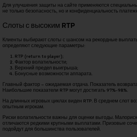
Для улучшения защиты на сайте применяются специальные
не только безопасность, но и конфиденциальность платеж
Слоты с высоким RTP
Клиенты выбирают слоты с шансом на рекордные выплаты
определяют следующие параметры:
RTP (return to player);
Фактор волатильности;
Верхний предел выигрыша;
Бонусные возможности аппарата.
Главный фактор – ожидаемая отдача. Показатель возврат
Наибольшие показатели RTP могут достигать 97%-98%.
На длинных игровых циклах виден RTP. В среднем слот во
опытным игрокам.
Риски волатильности важны для оценки выгоды. Малори
отличаются редкими крупными выплатами. Призовые сочет
подойдут для большинства пользователей.