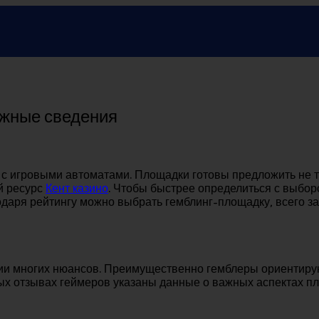
ажные сведения
с игровыми автоматами. Площадки готовы предложить не т
й ресурс
Кент казино
. Чтобы быстрее определиться с выбор
одаря рейтингу можно выбрать гемблинг-площадку, всего за
нии многих нюансов. Преимущественно гемблеры ориентиру
ых отзывах геймеров указаны данные о важных аспектах п