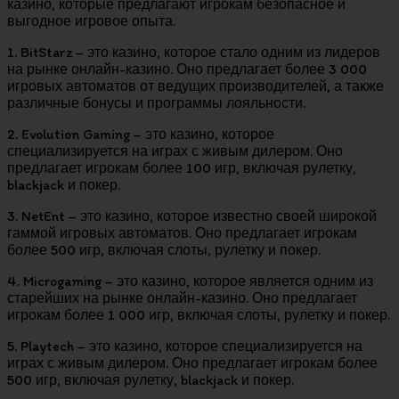
казино, которые предлагают игрокам безопасное и
выгодное игровое опыта.
1. BitStarz – это казино, которое стало одним из лидеров
на рынке онлайн-казино. Оно предлагает более 3 000
игровых автоматов от ведущих производителей, а также
различные бонусы и программы лояльности.
2. Evolution Gaming – это казино, которое
специализируется на играх с живым дилером. Оно
предлагает игрокам более 100 игр, включая рулетку,
blackjack и покер.
3. NetEnt – это казино, которое известно своей широкой
гаммой игровых автоматов. Оно предлагает игрокам
более 500 игр, включая слоты, рулетку и покер.
4. Microgaming – это казино, которое является одним из
старейших на рынке онлайн-казино. Оно предлагает
игрокам более 1 000 игр, включая слоты, рулетку и покер.
5. Playtech – это казино, которое специализируется на
играх с живым дилером. Оно предлагает игрокам более
500 игр, включая рулетку, blackjack и покер.