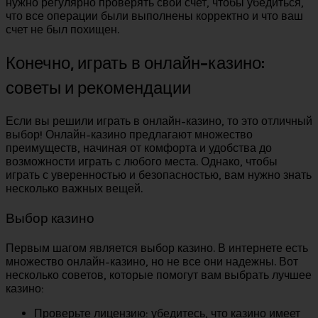
нужно регулярно проверять свой счет, чтобы убедиться,
что все операции были выполнены корректно и что ваш
счет не был похищен.
Конечно, играть в онлайн-казино:
советы и рекомендации
Если вы решили играть в онлайн-казино, то это отличный
выбор! Онлайн-казино предлагают множество
преимуществ, начиная от комфорта и удобства до
возможности играть с любого места. Однако, чтобы
играть с уверенностью и безопасностью, вам нужно знать
несколько важных вещей.
Выбор казино
Первым шагом является выбор казино. В интернете есть
множество онлайн-казино, но не все они надежны. Вот
несколько советов, которые помогут вам выбрать лучшее
казино:
Проверьте лицензию: убедитесь, что казино имеет