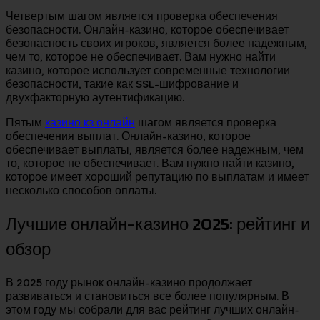
Четвертым шагом является проверка обеспечения
безопасности. Онлайн-казино, которое обеспечивает
безопасность своих игроков, является более надежным,
чем то, которое не обеспечивает. Вам нужно найти
казино, которое использует современные технологии
безопасности, такие как SSL-шифрование и
двухфакторную аутентификацию.
Пятым
казино кз онлайн
шагом является проверка
обеспечения выплат. Онлайн-казино, которое
обеспечивает выплаты, является более надежным, чем
то, которое не обеспечивает. Вам нужно найти казино,
которое имеет хороший репутацию по выплатам и имеет
несколько способов оплаты.
Лучшие онлайн-казино 2025: рейтинг и
обзор
В 2025 году рынок онлайн-казино продолжает
развиваться и становиться все более популярным. В
этом году мы собрали для вас рейтинг лучших онлайн-