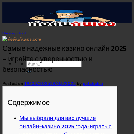
Skip
to
content
Uncategorized
Самые надежные казино онлайн 2025
– играйте с уверенностью и
безопасностью
Posted on
19/03/2025
19/03/2025
by
petchchai
Содержимое
Мы выбрали для вас лучшие
онлайн-казино 2025 года: играть с